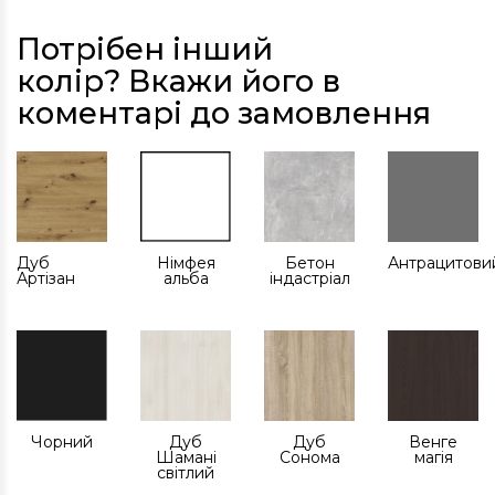
Потрібен інший
колір? Вкажи його в
коментарі до замовлення
Дуб
Німфея
Бетон
Антрацитови
Артізан
альба
індастріал
Чорний
Дуб
Дуб
Венге
Шамані
Сонома
магія
світлий