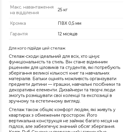
Макс. навантаження
25 кг
на відділення
Кромка
ПВХ 0,5 мм
Гарантія
12 місяців
Для кого підійде цей стелаж
Стелаж-сходи ідеальний для всіх, хто цінує
функціональність та стиль. Він стане відмінним
рішенням для ціловиків та студентів, які потребують
зберігання великої кількості книг та навчальних
матеріалів. Батьки оцінять можливість організувати
предмети дитини — іграшки, навчальні посібники та
декоративні елементи. Дизайнери та творчі люди
змогуть розміщувати свої колекції та експозиції в
зручному та естетичному вигляді.
Стелаж також обіцяє комфорт людям, які живуть у
квартирах з обмеженим простором. Його
вертикальна конструкція не займає багато місця на
підлозі, але забезпечує значний обсяг зберігання.