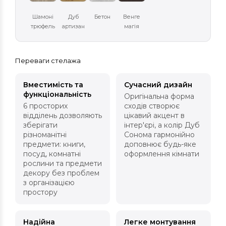
Шамоні
Дуб
Бетон
Венге
трюфель
артизан
магія
Переваги стелажа
Вместимість та
Сучасний дизайн
функціональність
Оригінальна форма
6 просторих
сходів створює
відділень дозволяють
цікавий акцент в
зберігати
інтер'єрі, а колір Дуб
різноманітні
Сонома гармонійно
предмети: книги,
доповнює будь-яке
посуд, комнатні
оформлення кімнати
рослини та предмети
декору без проблем
з організацією
простору
Надійна
Легке монтування