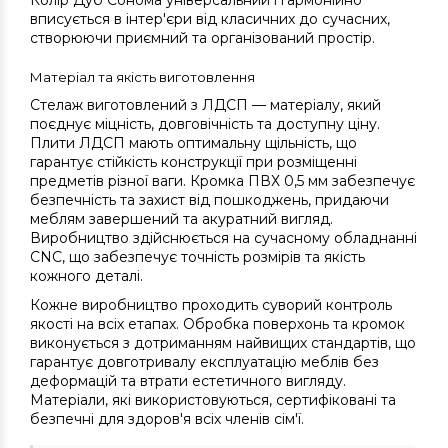
Колір Дуб Сонома універсальний і гармонійно
вписується в інтер'єри від класичних до сучасних,
створюючи приємний та організований простір.
Матеріал та якість виготовлення
Стелаж виготовлений з ЛДСП — матеріалу, який
поєднує міцність, довговічність та доступну ціну.
Плити ЛДСП мають оптимальну щільність, що
гарантує стійкість конструкції при розміщенні
предметів різної ваги. Кромка ПВХ 0,5 мм забезпечує
безпечність та захист від пошкоджень, придаючи
меблям завершений та акуратний вигляд.
Виробництво здійснюється на сучасному обладнанні
CNC, що забезпечує точність розмірів та якість
кожного деталі.
Кожне виробництво проходить суворий контроль
якості на всіх етапах. Обробка поверхонь та кромок
виконується з дотриманням найвищих стандартів, що
гарантує довготривалу експлуатацію меблів без
деформацій та втрати естетичного вигляду.
Матеріали, які використовуються, сертифіковані та
безпечні для здоров'я всіх членів сім'ї.