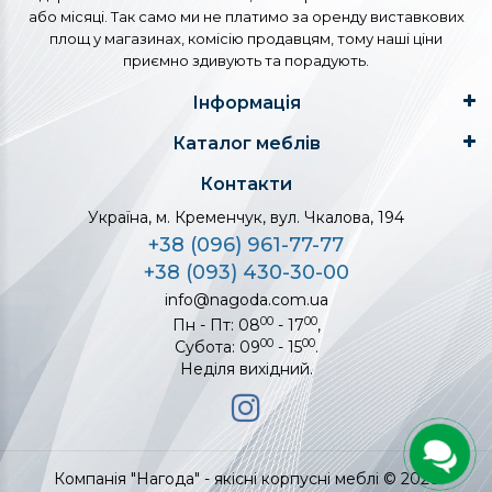
або місяці. Так само ми не платимо за оренду виставкових
площ у магазинах, комісію продавцям, тому наші ціни
приємно здивують та порадують.
Інформація
Каталог меблів
Контакти
Україна, м. Кременчук, вул. Чкалова, 194
+38 (096) 961-77-77
+38 (093) 430-30-00
info@nagoda.com.ua
00
00
Пн - Пт: 08
- 17
,
00
00
Субота: 09
- 15
.
Неділя вихідний.
Компанія "Нагода" - якісні корпусні меблі © 2026