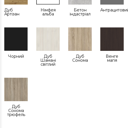
Дуб
Німфея
Бетон
Антрацитови
Артізан
альба
індастріал
Чорний
Дуб
Дуб
Венге
Шамані
Сонома
магія
світлий
Дуб
Сонома
трюфель