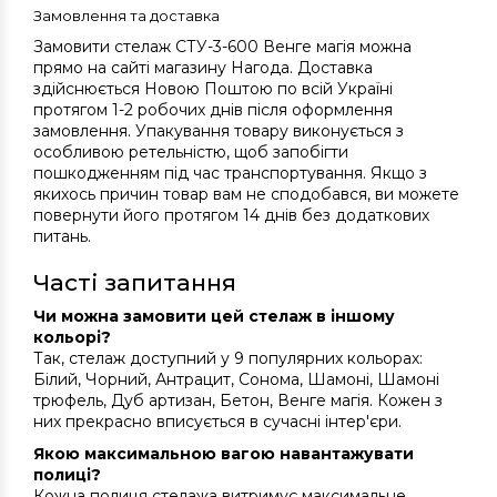
Замовлення та доставка
Замовити стелаж СТУ-3-600 Венге магія можна
прямо на сайті магазину Нагода. Доставка
здійснюється Новою Поштою по всій Україні
протягом 1-2 робочих днів після оформлення
замовлення. Упакування товару виконується з
особливою ретельністю, щоб запобігти
пошкодженням під час транспортування. Якщо з
якихось причин товар вам не сподобався, ви можете
повернути його протягом 14 днів без додаткових
питань.
Часті запитання
Чи можна замовити цей стелаж в іншому
кольорі?
Так, стелаж доступний у 9 популярних кольорах:
Білий, Чорний, Антрацит, Сонома, Шамоні, Шамоні
трюфель, Дуб артизан, Бетон, Венге магія. Кожен з
них прекрасно вписується в сучасні інтер'єри.
Якою максимальною вагою навантажувати
полиці?
Кожна полиця стелажа витримує максимальне