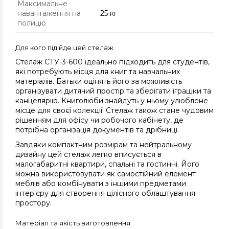
Максимальне
навантаження на
25 кг
полицю
Для кого підійде цей стелаж
Стелаж СТУ-3-600 ідеально підходить для студентів,
які потребують місця для книг та навчальних
матеріалів. Батьки оцінять його за можливість
організувати дитячий простір та зберігати іграшки та
канцелярію. Книголюби знайдуть у ньому улюблене
місце для своєї колекції. Стелаж також стане чудовим
рішенням для офісу чи робочого кабінету, де
потрібна організація документів та дрібниці.
Завдяки компактним розмірам та нейтральному
дизайну цей стелаж легко вписується в
малогабаритні квартири, спальні та гостинні. Його
можна використовувати як самостійний елемент
меблів або комбінувати з іншими предметами
інтер'єру для створення цілісного облаштування
простору.
Матеріал та якість виготовлення