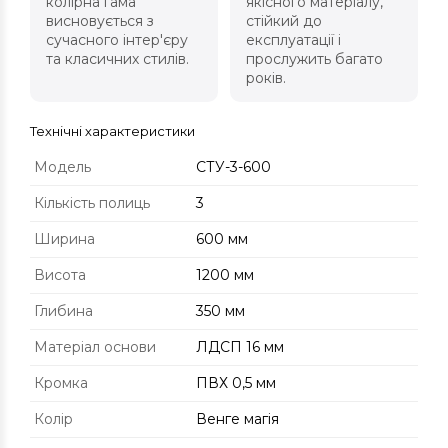
колірна гама
якісного матеріалу,
висновується з
стійкий до
сучасного інтер'єру
експлуатації і
та класичних стилів.
прослужить багато
років.
Технічні характеристики
Модель
СТУ-3-600
Кількість полиць
3
Ширина
600 мм
Висота
1200 мм
Глибина
350 мм
Матеріал основи
ЛДСП 16 мм
Кромка
ПВХ 0,5 мм
Колір
Венге магія