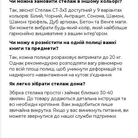
Чи можна замовити стелаж в іншому кольорі?
Так, звісно! Стелаж СТ-3х3 доступний у 9 варіантах
кольорів: Білий, Чорний, Антрацит, Сонома, Шамоні,
Шамоні трюфель, Дуб артизан, Бетон та Венге магія.
Ви можете вибрати будь-який колір, який найбільше
гармонійно вишиватиме з вашим інтер'єром.
Чи можу я розмістити на одній полиці важкі
книги та предмети?
Так, кожна полиця розраховує витримати до 20 кг.
Однак рекомендуємо розподіляти вагу рівномірно
по всій площі полиці, щоб уникнути деформацій та
надмірного навантаження на кутові з'єднання.
Як легко зібрати стелаж дома?
Збірка стелажа простої і займає близько 30-40
хвилин. До товару додаються детальна інструкція та
всі необхідні кріпління. Вам знадобиться лише
звичайна викрутка. Якщо у вас виникнуть питання, ви
можете звернутися до нашої служби підтримки.