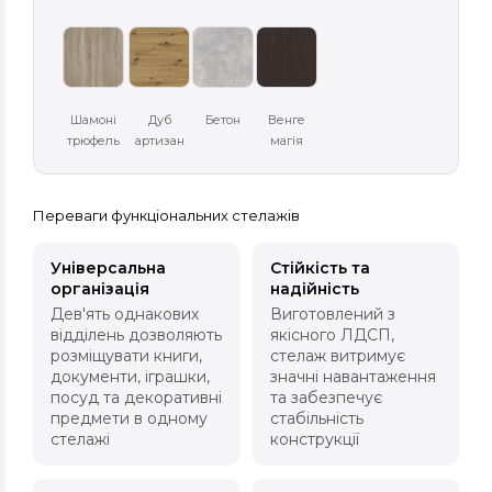
Шамоні
Дуб
Бетон
Венге
трюфель
артизан
магія
Переваги функціональних стелажів
Універсальна
Стійкість та
організація
надійність
Дев'ять однакових
Виготовлений з
відділень дозволяють
якісного ЛДСП,
розміщувати книги,
стелаж витримує
документи, іграшки,
значні навантаження
посуд та декоративні
та забезпечує
предмети в одному
стабільність
стелажі
конструкції