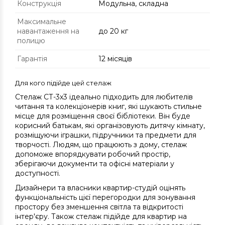
Конструкція
Модульна, складна
Максимальне
навантаження на
до 20 кг
полицю
Гарантія
12 місяців
Для кого підійде цей стелаж
Стелаж СТ-3х3 ідеально підходить для любителів
читання та колекціонерів книг, які шукають стильне
місце для розміщення своєї бібліотеки. Він буде
корисний батькам, які організовують дитячу кімнату,
розміщуючи іграшки, підручники та предмети для
творчості. Людям, що працюють з дому, стелаж
допоможе впорядкувати робочий простір,
зберігаючи документи та офісні матеріали у
доступності.
Дизайнери та власники квартир-студій оцінять
функціональність цієї перегородки для зонування
простору без зменшення світла та відкритості
інтер'єру. Також стелаж підійде для квартир на