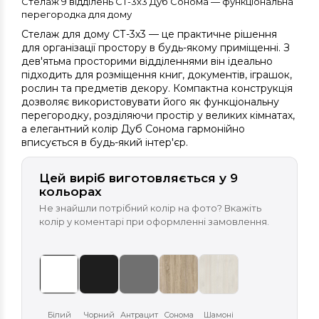
Стелаж 9 відділень СТ-3х3 Дуб Сонома — функціональна
перегородка для дому
Стелаж для дому СТ-3х3 — це практичне рішення
для організації простору в будь-якому приміщенні. З
дев'ятьма просторими відділеннями він ідеально
підходить для розміщення книг, документів, іграшок,
рослин та предметів декору. Компактна конструкція
дозволяє використовувати його як функціональну
перегородку, розділяючи простір у великих кімнатах,
а елегантний колір Дуб Сонома гармонійно
вписується в будь-який інтер'єр.
Цей виріб виготовляється у 9
кольорах
Не знайшли потрібний колір на фото? Вкажіть
колір у коментарі при оформленні замовлення.
Білий
Чорний
Антрацит
Сонома
Шамоні