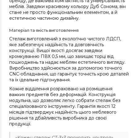
оренду, де важлива компактність та універсальність
меблів. Завдяки красивому кольору Дуб Сонома, він
стане не просто функціональним елементом, а й
естетичною частиною дизайну.
Матеріал та якість виготовлення
Стелаж виготовлений з екологічно чистого ЛДСП,
яке забезпечує надійність та довговічність
конструкції. Вищої якості досягає завдяки
кромкуванню ПВХ 0,5 мм, що захищає торці від
пошкоджень та надає меблям естетичного вигляду.
Виробництво здійснюється за допомогою точного
CNC-обладнання, що гарантує точність крою деталей
та їх ідеальне підгонування.
Кожне відділення розраховано на розміщення
важких предметів без деформацій. Конструкція
модульна, що дозволяє легко собрати стелаж без
спеціалізованого інструменту. Гарантія якості 12
місяців підтверджує надійність цього меблевого
рішення та дбайливість виробника до своєї
продукції.
«Кожен стелаж СТ-3х3 проходить контроль