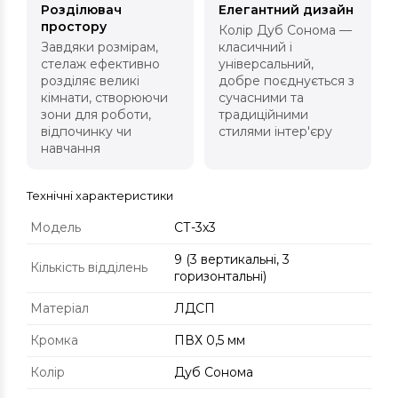
Розділювач
Елегантний дизайн
простору
Колір Дуб Сонома —
Завдяки розмірам,
класичний і
стелаж ефективно
універсальний,
розділяє великі
добре поєднується з
кімнати, створюючи
сучасними та
зони для роботи,
традиційними
відпочинку чи
стилями інтер'єру
навчання
Технічні характеристики
Модель
СТ-3х3
9 (3 вертикальні, 3
Кількість відділень
горизонтальні)
Матеріал
ЛДСП
Кромка
ПВХ 0,5 мм
Колір
Дуб Сонома