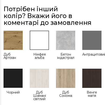
Потрібен інший
колір? Вкажи його в
коментарі до замовлення
Дуб
Німфея
Бетон
Антрацитови
Артізан
альба
індастріал
Чорний
Дуб
Дуб
Венге
Шамані
Сонома
магія
світлий