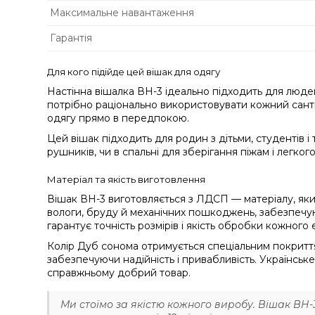
Максимальне навантаження
Гарантія
Для кого підійде цей вішак для одягу
Настінна вішалка ВН-3 ідеально підходить для людей
потрібно раціонально використовувати кожний санти
одягу прямо в передпокою.
Цей вішак підходить для родин з дітьми, студентів і 
рушників, чи в спальні для зберігання піжам і легког
Матеріал та якість виготовлення
Вішак ВН-3 виготовляється з ЛДСП — матеріалу, яки
вологи, бруду й механічних пошкоджень, забезпечу
гарантує точність розмірів і якість обробки кожного
Колір Дуб сонома отримується спеціальним покриттям
забезпечуючи надійність і привабливість. Українськ
справжньому добрий товар.
Ми стоїмо за якістю кожного виробу. Вішак ВН-