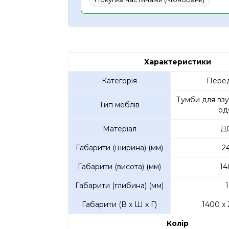
Характеристики
Категорія
Перед
Тумби для взу
Тип меблів
од
Матеріал
Д
Габарити (ширина) (мм)
2
Габарити (висота) (мм)
14
Габарити (глибина) (мм)
1
Габарити (В х Ш х Г)
1400 x 
Колір