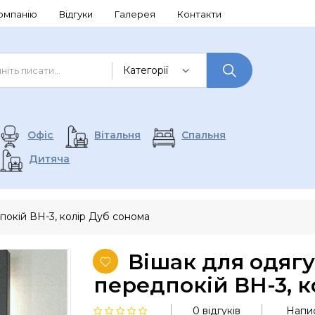
омпанію
Відгуки
Галерея
Контакти
Офіс
Вітальня
Спальня
Дитяча
дпокій ВН-3, колір Дуб сонома
Вішак для одягу
передпокій ВН-3, к
0 відгуків
Напис