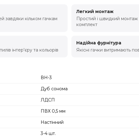
Легкий монтаж
ей завдяки кільком гачкам
Простий і швидкий монтаж н
комплект
Надійна фурнітура
илів інтер'єру та кольорів
Якісні гачки витримають п
ВН-3
Дуб сонома
ЛДСП
ПВХ 0,5 мм
Настінний
3-4 шт.