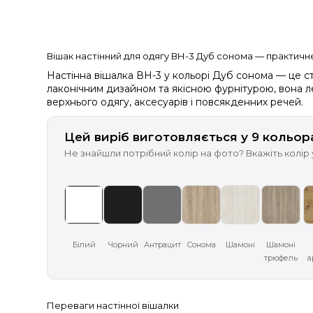
Вішак настінний для одягу ВН-3 Дуб сонома — практич
Настінна вішалка ВН-3 у кольорі Дуб сонома — це сти
лаконічним дизайном та якісною фурнітурою, вона ле
верхнього одягу, аксесуарів і повсякденних речей.
Цей виріб виготовляється у 9 кольор
Не знайшли потрібний колір на фото? Вкажіть колір
Білий
Чорний
Антрацит
Сонома
Шамоні
Шамоні
трюфель
а
Переваги настінної вішалки