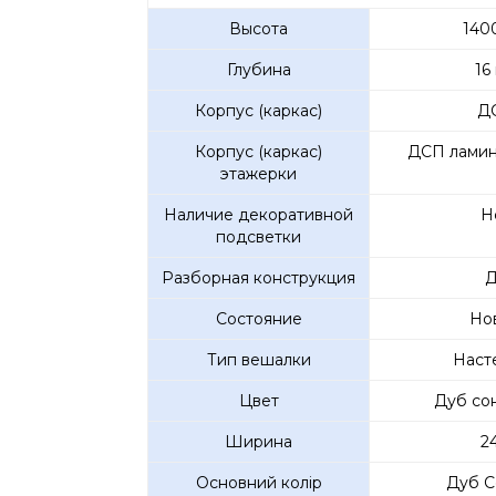
Высота
140
Глубина
16
Корпус (каркас)
Д
Корпус (каркас)
ДСП ламин
этажерки
Наличие декоративной
Н
подсветки
Разборная конструкция
Д
Состояние
Но
Тип вешалки
Наст
Цвет
Дуб со
Ширина
2
Основний колір
Дуб С