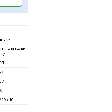
покій
ття та вішалки
ягу
СП
40
00
6
240 x 16