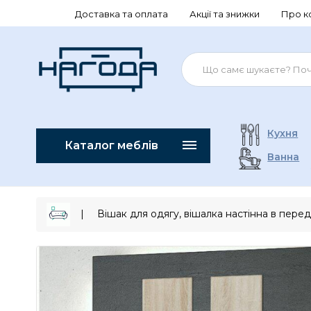
Доставка та оплата
Акції та знижки
Про к
Кухня
Каталог меблів
Ванна
Вішак для одягу, вішалка настінна в пере