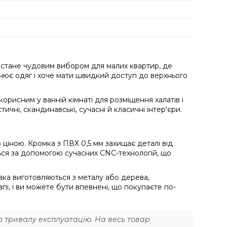
на стане чудовим вибором для малих квартир, де
нює одяг і хоче мати швидкий доступ до верхнього
корисним у ванній кімнаті для розміщення халатів і
ичні, скандинавські, сучасні й класичні інтер'єри.
ціною. Кромка з ПВХ 0,5 мм захищає деталі від
ся за допомогою сучасних CNC-технологій, що
ака виготовляються з металу або дерева,
пі, і ви можете бути впевнені, що покупаєте по-
го тривалу експлуатацію. На весь товар