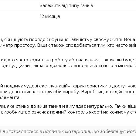
Залежить від типу гачків
12 місяців
, які цінують порядок і функціональність у своєму житлі. Во
метр простору. Вішак також сподобається тим, хто часто змі
тих, хто часто ходить на роботу або навчання. Також він буде 
о одягу. Дизайн вішака дозволяє легко вписати його в мінімаліст
й поєднує чудові експлуатаційні характеристики з доступною 
ючи довготривалість служби виробу. Виробництво здійснюєть
 елемента.
, яке стійко до вицвітання й виглядає натурально. Гачки віш
е виробництво означає прямий контроль якості на кожному ета
3 виготовляється з надійних матеріалів, що забезпечує йо