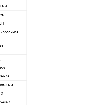
0 мм
 мм
СП
ированная
ет
а
вое
енная
нома мм
40
онома