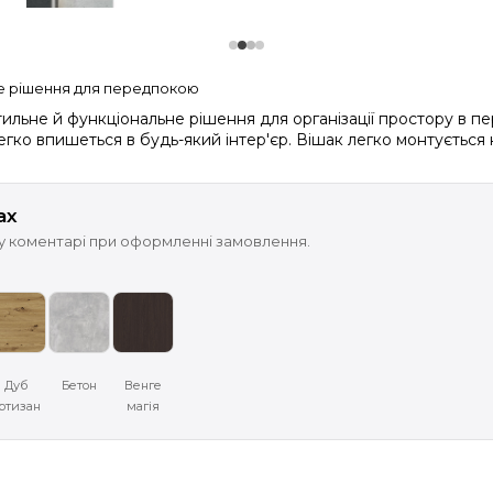
не рішення для передпокою
льне й функціональне рішення для організації простору в пере
гко впишеться в будь-який інтер'єр. Вішак легко монтується н
ах
 у коментарі при оформленні замовлення.
Дуб
Бетон
Венге
ртизан
магія