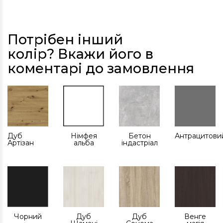
Потрібен інший
колір? Вкажи його в
коментарі до замовлення
Дуб
Німфея
Бетон
Антрацитови
Артізан
альба
індастріал
Чорний
Дуб
Дуб
Венге