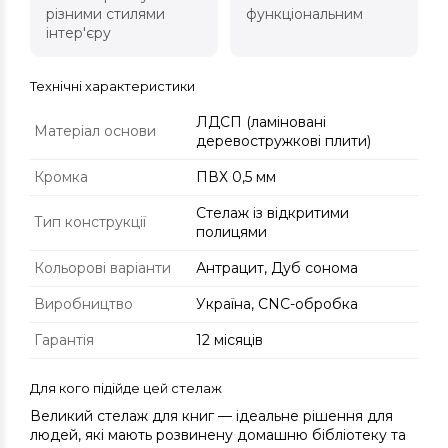
різними стилями
функціональним
інтер'єру
Технічні характеристики
ЛДСП (ламіновані
Матеріал основи
деревостружкові плити)
Кромка
ПВХ 0,5 мм
Стелаж із відкритими
Тип конструкції
полицями
Кольорові варіанти
Антрацит, Дуб сонома
Виробництво
Україна, CNC-обробка
Гарантія
12 місяців
Для кого підійде цей стелаж
Великий стелаж для книг — ідеальне рішення для
людей, які мають розвинену домашню бібліотеку та