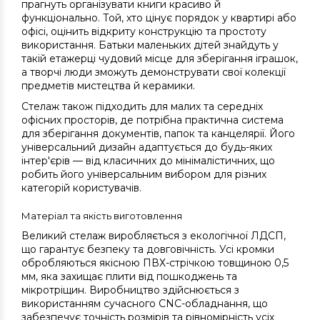
прагнуть організувати книги красиво й
функціонально. Той, хто цінує порядок у квартирі або
офісі, оцінить відкриту конструкцію та простоту
використання. Батьки маленьких дітей знайдуть у
такій етажерці чудовий місце для зберігання іграшок,
а творчі люди зможуть демонструвати свої колекції
предметів мистецтва й керамики.
Стелаж також підходить для малих та середніх
офісних просторів, де потрібна практична система
для зберігання документів, папок та канцелярії. Його
універсальний дизайн адаптується до будь-яких
інтер'єрів — від класичних до мінімалістичних, що
робить його універсальним вибором для різних
категорій користувачів.
Матеріал та якість виготовлення
Великий стелаж виробляється з екологічної ЛДСП,
що гарантує безпеку та довговічність. Усі кромки
обробляються якісною ПВХ-стрічкою товщиною 0,5
мм, яка захищає плити від пошкоджень та
мікротріщин. Виробництво здійснюється з
використанням сучасного CNC-обладнання, що
забезпечує точність розмірів та рівномірність усіх