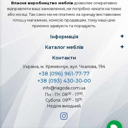
Власне виробництво меблів
дозволяє оперативно
відправляти ваші замовлення, не потрібно чекати на тижні
або місяці. Так само ми не платимо за оренду виставкових
площ у магазинах, комісію продавцям, тому наші ціни
приємно здивують та порадують.
Інформація
Каталог меблів
Контакти
Україна, м. Кременчук, вул. Чкалова, 194
+38 (096) 961-77-77
+38 (093) 430-30-00
info@nagoda.com.ua
00
00
Пн - Пт: 08
- 17
,
00
00
Субота: 09
- 15
.
Неділя вихідний.