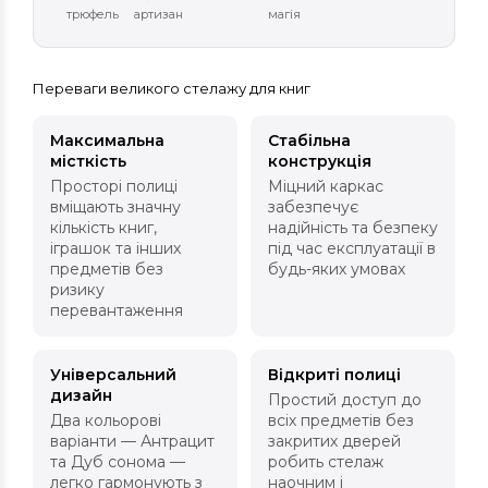
трюфель
артизан
магія
Переваги великого стелажу для книг
Максимальна
Стабільна
місткість
конструкція
Просторі полиці
Міцний каркас
вміщають значну
забезпечує
кількість книг,
надійність та безпеку
іграшок та інших
під час експлуатації в
предметів без
будь-яких умовах
ризику
перевантаження
Універсальний
Відкриті полиці
дизайн
Простий доступ до
Два кольорові
всіх предметів без
варіанти — Антрацит
закритих дверей
та Дуб сонома —
робить стелаж
легко гармонують з
наочним і