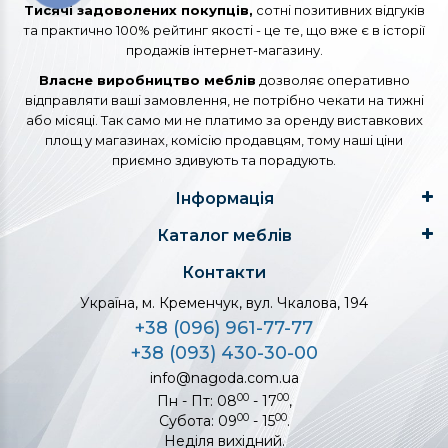
Тисячі задоволених покупців,
сотні позитивних відгуків
та практично 100% рейтинг якості - це те, що вже є в історії
продажів інтернет-магазину.
Власне виробництво меблів
дозволяє оперативно
відправляти ваші замовлення, не потрібно чекати на тижні
або місяці. Так само ми не платимо за оренду виставкових
площ у магазинах, комісію продавцям, тому наші ціни
приємно здивують та порадують.
Інформація
Каталог меблів
Контакти
Україна, м. Кременчук, вул. Чкалова, 194
+38 (096) 961-77-77
+38 (093) 430-30-00
info@nagoda.com.ua
00
00
Пн - Пт: 08
- 17
,
00
00
Субота: 09
- 15
.
Неділя вихідний.