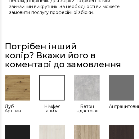
необхідні кріпежі. Для збірки потрібен тільки
звичайний викрутник. За необхідності ви можете
замовити послугу професійної збірки.
Потрібен інший
колір? Вкажи його в
коментарі до замовлення
Дуб
Німфея
Бетон
Антрацитови
Артізан
альба
індастріал