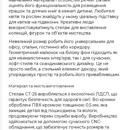
навчальних матеріалів і особистих речей. Батьки
оцінять його функціональність для розміщення
іграшок та дітячих книг в кімнаті дитини. Любителі
квітів та рослин знайдуть у ньому ідеальну підставку
для квітків на підвіконні. Креативні люди
використовуватимуть стелаж для виставлення
колекцій, фігурок та об'єктів мистецтва.
Невеликий розмір робить його універсальним для
офісу, спальні, гостинної або коридору.
Геометричний малюнок на білому фоні підходить як
для мінімалістичних інтер'єрів, так і для сучасних,
лофт-стилів та скандинавського дизайну. Це не
просто меблі, а стильний елемент декору, який
упорядковує простір та робить його привабливішим.
Матеріал та якість виготовлення
Стелаж СТ-26 виробляється з екологічної ЛДСП, що
гарантує безпечність для здоров'я сім'ї. Всі кромки
оброблені ПВХ-кромкою товщиною 0,5 мм, яка
захищає деталі від пошкоджень та вологи,
продовжуючи термін служби виробу. Виробництво
здійснюється за допомогою сучасного CNC-
обладнання, що забезпечує точність розмірів та