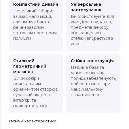
Компактний дизайн
Універсальне
застосування
Невеликий габарит
займає мало місця,
Використовуйте для
але вміщує багато
книг, іграшок, квітів,
речей завдяки
предметів декору
чотирьом просторим
або канцелярії —
полицям
стелаж впорається з
усім
Стильний
Стійка конструкція
геометричний
Надійна база та
малюнок
міцне кріплення
Білий колір з
полиць забезпечують
оригінальним
стійкість навіть при
орнаментом створює
максимальному
сучасний акцент в
навантаженні
інтер'єрі та
привертає увагу
Технічні характеристики