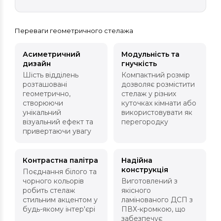
Переваги геометричного стелажа
Асиметричний
Модульність та
дизайн
гнучкість
Шість відділень
Компактний розмір
розташовані
дозволяє розмістити
геометрично,
стелаж у різних
створюючи
куточках кімнати або
унікальний
використовувати як
візуальний ефект та
перегородку
привертаючи увагу
Контрастна палітра
Надійна
конструкція
Поєднання білого та
чорного кольорів
Виготовлений з
робить стелаж
якісного
стильним акцентом у
ламінованого ДСП з
будь-якому інтер'єрі
ПВХ-кромкою, що
забезпечує