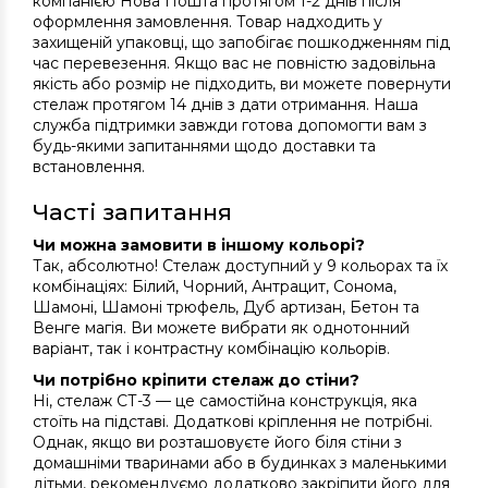
компанією Нова Пошта протягом 1-2 днів після
оформлення замовлення. Товар надходить у
захищеній упаковці, що запобігає пошкодженням під
час перевезення. Якщо вас не повністю задовільна
якість або розмір не підходить, ви можете повернути
стелаж протягом 14 днів з дати отримання. Наша
служба підтримки завжди готова допомогти вам з
будь-якими запитаннями щодо доставки та
встановлення.
Часті запитання
Чи можна замовити в іншому кольорі?
Так, абсолютно! Стелаж доступний у 9 кольорах та їх
комбінаціях: Білий, Чорний, Антрацит, Сонома,
Шамоні, Шамоні трюфель, Дуб артизан, Бетон та
Венге магія. Ви можете вибрати як однотонний
варіант, так і контрастну комбінацію кольорів.
Чи потрібно кріпити стелаж до стіни?
Ні, стелаж СТ-3 — це самостійна конструкція, яка
стоїть на підставі. Додаткові кріплення не потрібні.
Однак, якщо ви розташовуєте його біля стіни з
домашніми тваринами або в будинках з маленькими
дітьми, рекомендуємо додатково закріпити його для