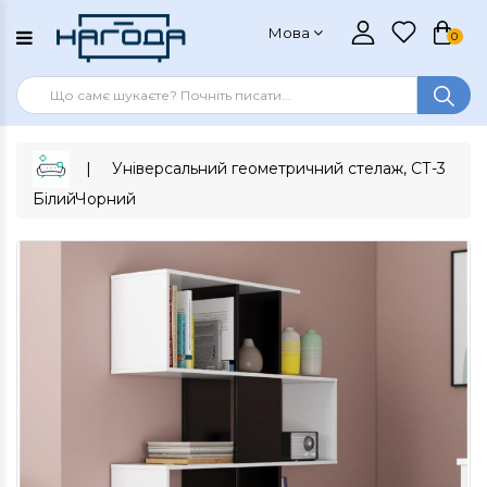
Мова
0
Універсальний геометричний стелаж, СТ-3
БілийЧорний