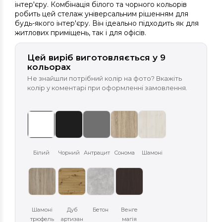
інтер'єру. Комбінація білого та чорного кольорів
робить цей стелаж універсальним рішенням для
будь-якого інтер'єру. Він ідеально підходить як для
житлових приміщень, так і для офісів.
Цей виріб виготовляється у 9
кольорах
Не знайшли потрібний колір на фото? Вкажіть
колір у коментарі при оформленні замовлення.
Білий
Чорний
Антрацит
Сонома
Шамоні
Шамоні
Дуб
Бетон
Венге
трюфель
артизан
магія