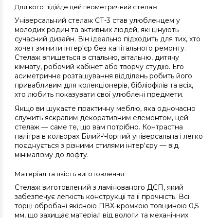
Для кого підійде цей геометричний стелаж
Універсальний стелаж СТ-3 став улюбленцем у
молодих родин та активних людей, які цінують
сучасний дизайн. Він ідеально підходить для тих, хто
хочет змінити інтер'єр без капітального ремонту.
Стелаж впишеться в спальню, вітальню, дитячу
кімнату, робочий кабінет або творчу студію. Его
асиметричне розташування відділень робить його
привабливим для колекціонерів, бібліофілів та всіх,
хто любить показувати свої улюблені предмети.
Якщо ви шукаєте практичну меблю, яка одночасно
служить яскравим декоративним елементом, цей
стелаж — саме те, що вам потрібно. Контрастна
палітра в кольорах Білий-Чорний універсальна і легко
поєднується з різними стилями інтер'єру — від
мінімалізму до лофту.
Матеріал та якість виготовлення
Стелаж виготовлений з ламінованого ДСП, який
забезпечує легкість конструкції та її прочність. Всі
торці обробані якісною ПВХ-кромкою товщиною 0,5
мм, що захищає матеріал від вологи та механічних