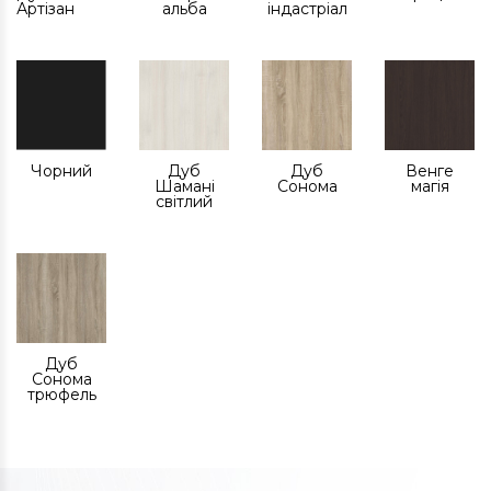
Артізан
альба
індастріал
Чорний
Дуб
Дуб
Венге
Шамані
Сонома
магія
світлий
Дуб
Сонома
трюфель