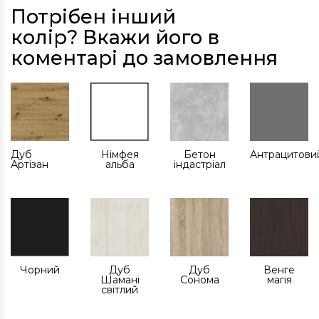
Потрібен інший
колір? Вкажи його в
коментарі до замовлення
Дуб
Німфея
Бетон
Антрацитови
Артізан
альба
індастріал
Чорний
Дуб
Дуб
Венге
Шамані
Сонома
магія
світлий