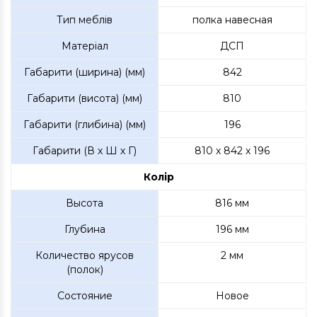
Тип меблів
полка навесная
Матеріал
ДСП
Габарити (ширина) (мм)
842
Габарити (висота) (мм)
810
Габарити (глибина) (мм)
196
Габарити (В х Ш х Г)
810 x 842 x 196
Колір
Высота
816 мм
Глубина
196 мм
Количество ярусов
2 мм
(полок)
Состояние
Новое