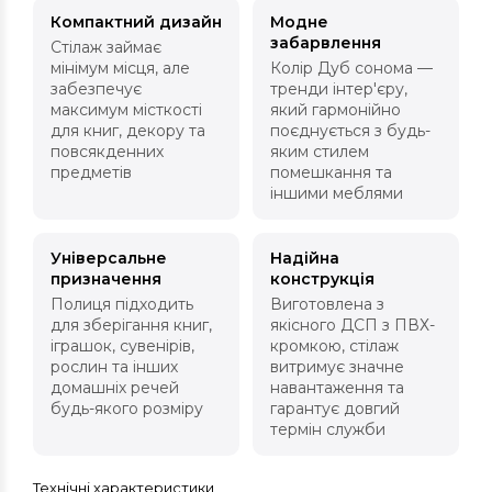
Компактний дизайн
Модне
забарвлення
Стілаж займає
мінімум місця, але
Колір Дуб сонома —
забезпечує
тренди інтер'єру,
максимум місткості
який гармонійно
для книг, декору та
поєднується з будь-
повсякденних
яким стилем
предметів
помешкання та
іншими меблями
Універсальне
Надійна
призначення
конструкція
Полиця підходить
Виготовлена з
для зберігання книг,
якісного ДСП з ПВХ-
іграшок, сувенірів,
кромкою, стілаж
рослин та інших
витримує значне
домашніх речей
навантаження та
будь-якого розміру
гарантує довгий
термін служби
Технічні характеристики