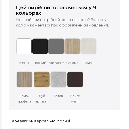
Цей виріб виготовляється у 9
кольорах
Не знайшли потрібний колір на фото? Вкажіть
колір у коментарі при оформленні замовлення.
Білий
Чорний
Антрацит
Сонома
Шамоні
Шамоні
Дуб
Бетон
Венге
трюфель
артизан
магія
Переваги універсальної полиці