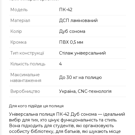
Модель
ПК-42
Матеріал
ДСП ламінований
Колір
Дуб сонома
Кромка
ПВХ 0,5 мм
Тип конструкції
Стілаж універсальний
Кількість полиць
4
Максимальне
До 30 кг на полицю
навантаження
Виробництво
Україна, CNC-технологія
Для кого підійде ця полиця
Універсальна полиця ПК-42 Дуб сонома — ідеальний
вибір для тих, хто цінує функціональність та стиль.
Вона підходить для студентів, які організовують
особисту бібліотеку, для батьків, які шукають місце