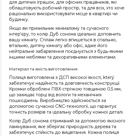
для дитячих іграшок, для офісних працівників, які
облаштовують робочий простір, та для всіх, хто хоче
раціонально використовувати місце в квартирі чи
будинку.
Якщо ви прихильник мінімалізму та сучасного
інтер'єру, то колір Дуб сонома ідеально доповнить
вашу кімнату. Стілаж легко впишеться в спальню,
вітальню, дитячу кімнату або офіс, адже його
нейтральне забарвлення поєднується з будь-якими
іншими меблями та декоративними елементами.
Матеріал та якість виготовлення
Полиця виготовлена з ДСП високої якості, který
забезпечує надійність та довговічність конструкції.
Кромки оброблені ПВХ-стрічкою товщиною 0,5 мм,
що захищає торці від вологи та механічних
пошкоджень. Виробництво здійснюється за
допомогою сучасної CNC-технології, що гарантує
точність розмірів та ідеальну обробку кожної деталі.
Колір Дуб сонома отриманий за допомогою якісного
ламінування, яке зберігає природність дерева та
забезпечує стійкість до вицвітання. Кожна полиця