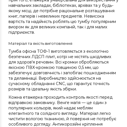
Крім того, етажерка універсальна для використання у
навчальних закладах, бібліотеках, архівах та у будь-
якому місці, де потрібне раціональне розташування
книг, паперів і невеликих предметів. Невисока
вартість та надійність роблять цю тумбу популярним
виором як для великих компаній, так і для малих
підприємств.
Матеріал та якість виготовлення
Тумба офісна ТОФ-1 виготовляється з екологічно
безпечних ЛДСП плит, котрі не містять шкідливих
для здоров'я речовин. Всі кромки обробляються
якісною ПВХ-кромкою товщиною 0,5 мм, що
забезпечує довговічність і запобігає пошкодженням
та деламінації. Виробництво здійснюється на
сучасному обладнанні CNC, що гарантує точність
розмірів та ідеальну якість збірки.
Кожна етажерка проходить контроль якості перед
відправкою замовнику. Венге магія — це один з
популярних кольорів, який надає меблям
елегантного та солідного вигляду. Матеріал легко
чистити вологою тканиною, й поверхня не потребує
особливого догляду. Антикорозійні кріплення