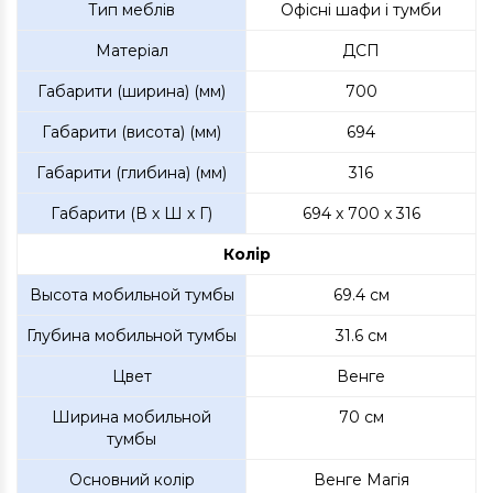
Тип меблів
Офісні шафи і тумби
Матеріал
ДСП
Габарити (ширина) (мм)
700
Габарити (висота) (мм)
694
Габарити (глибина) (мм)
316
Габарити (В х Ш х Г)
694 x 700 x 316
Колір
Высота мобильной тумбы
69.4 см
Глубина мобильной тумбы
31.6 см
Цвет
Венге
Ширина мобильной
70 см
тумбы
Основний колір
Венге Магія