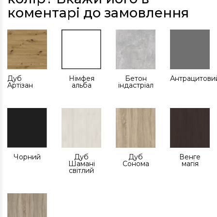
коментарі до замовлення
Дуб
Німфея
Бетон
Антрацитови
Артізан
альба
індастріал
Чорний
Дуб
Дуб
Венге
Шамані
Сонома
магія
світлий