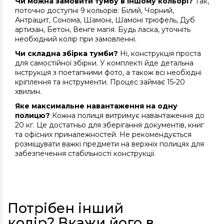
Чи можна замовити тумбу в іншому кольорі?
Так,
поточно доступні 9 кольорів: Білий, Чорний,
Антрацит, Сонома, Шамоні, Шамоні трюфель, Дуб
артизан, Бетон, Венге магія. Будь ласка, уточніть
необхідний колір при замовленні.
Чи складна збірка тумби?
Ні, конструкція проста
для самостійної збірки. У комплекті йде детальна
інструкція з поетапними фото, а також всі необхідні
кріплення та інструменти. Процес займає 15-20
хвилин.
Яке максимальне навантаження на одну
полицю?
Кожна полиця витримує навантаження до
20 кг. Це достатньо для зберігання документів, книг
та офісних приналежностей. Не рекомендується
розміщувати важкі предмети на верхніх полицях для
забезпечення стабільності конструкції.
Потрібен інший
колір? Вкажи його в