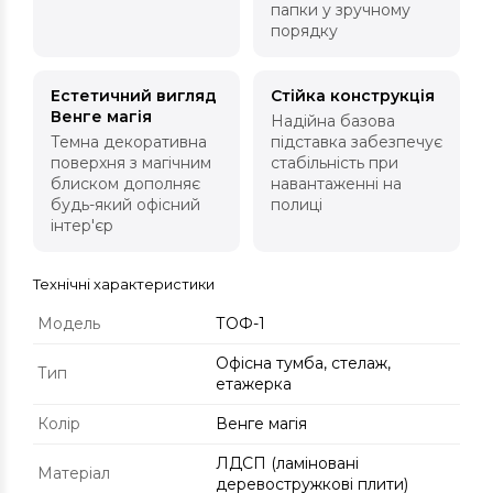
папки у зручному
порядку
Естетичний вигляд
Стійка конструкція
Венге магія
Надійна базова
Темна декоративна
підставка забезпечує
поверхня з магічним
стабільність при
блиском дополняє
навантаженні на
будь-який офісний
полиці
інтер'єр
Технічні характеристики
Модель
ТОФ-1
Офісна тумба, стелаж,
Тип
етажерка
Колір
Венге магія
ЛДСП (ламіновані
Матеріал
деревостружкові плити)