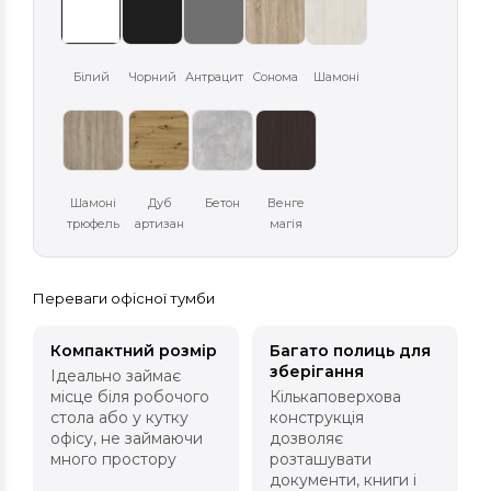
Білий
Чорний
Антрацит
Сонома
Шамоні
Шамоні
Дуб
Бетон
Венге
трюфель
артизан
магія
Переваги офісної тумби
Компактний розмір
Багато полиць для
зберігання
Ідеально займає
місце біля робочого
Кількаповерхова
стола або у кутку
конструкція
офісу, не займаючи
дозволяє
много простору
розташувати
документи, книги і