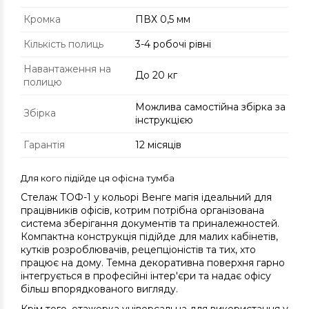
Кромка
ПВХ 0,5 мм
Кількість полиць
3-4 робочі рівні
Навантаження на
До 20 кг
полицю
Можлива самостійна збірка за
Збірка
інструкцією
Гарантія
12 місяців
Для кого підійде ця офісна тумба
Стелаж ТОФ-1 у кольорі Венге магія ідеальний для
працівників офісів, котрим потрібна організована
система зберігання документів та приналежностей.
Компактна конструкція підійде для малих кабінетів,
кутків розроблювачів, рецепціоністів та тих, хто
працює на дому. Темна декоративна поверхня гарно
інтегрується в професійні інтер'єри та надає офісу
більш впорядкованого вигляду.