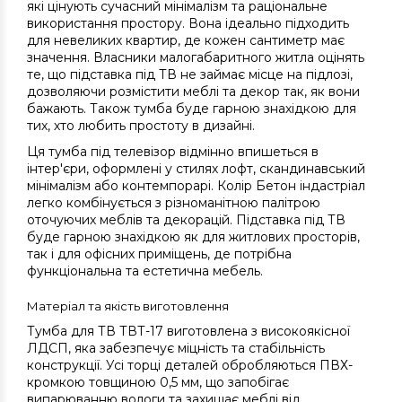
які цінують сучасний мінімалізм та раціональне
використання простору. Вона ідеально підходить
для невеликих квартир, де кожен сантиметр має
значення. Власники малогабаритного житла оцінять
те, що підставка під ТВ не займає місце на підлозі,
дозволяючи розмістити меблі та декор так, як вони
бажають. Також тумба буде гарною знахідкою для
тих, хто любить простоту в дизайні.
Ця тумба під телевізор відмінно впишеться в
інтер'єри, оформлені у стилях лофт, скандинавський
мінімалізм або контемпорарі. Колір Бетон індастріал
легко комбінується з різноманітною палітрою
оточуючих меблів та декорацій. Підставка під ТВ
буде гарною знахідкою як для житлових просторів,
так і для офісних приміщень, де потрібна
функціональна та естетична мебель.
Матеріал та якість виготовлення
Тумба для ТВ ТВТ-17 виготовлена з високоякісної
ЛДСП, яка забезпечує міцність та стабільність
конструкції. Усі торці деталей обробляються ПВХ-
кромкою товщиною 0,5 мм, що запобігає
випарюванню вологи та захищає меблі від