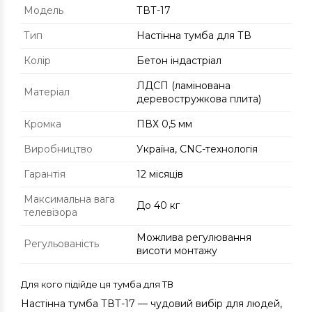
Модель
ТВТ-17
Тип
Настінна тумба для ТВ
Колір
Бетон індастріал
ЛДСП (ламінована
Матеріал
деревостружкова плита)
Кромка
ПВХ 0,5 мм
Виробництво
Україна, CNC-технологія
Гарантія
12 місяців
Максимальна вага
До 40 кг
телевізора
Можлива регулювання
Регульованість
висоти монтажу
Для кого підійде ця тумба для ТВ
Настінна тумба ТВТ-17 — чудовий вибір для людей,