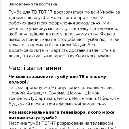
Замовлення та доставка
Тумба для ТВ ТВТ-17 доставляється по всій Україні за
допомогою служби Нова Пошта протягом 1-2
робочих днів після оформлення замовлення. Ми
ретельно упаковуємо кожну підставку під телевізор,
щоб вона дійшла до вас у ідеальному стані. Якщо з
якихось причин вам не сподобалася тумба під ТВ, ви
можете повернути її протягом 14 днів без
додаткових питань. Вартість доставки залежить від
локації та актуальних тарифів кур'єрської служби.
Часті запитання
Чи можна замовити тумбу для ТВ в іншому
кольорі?
Так, ми пропонуємо 9 популярних кольорів: Білий,
Чорний, Антрацит, Сонома, Шамоні, Шамоні
трюфель, Дуб артизан, Бетон, Венге магія. Обирайте
будь-який варіант при оформленні замовлення.
Яка максимальна вага телевізора, якого може
витримати ця тумба?
Настінна тумба ТВТ-17 розрахована на телевізори
вагою до 40 кг. Це охоплює більшість сучасних LED