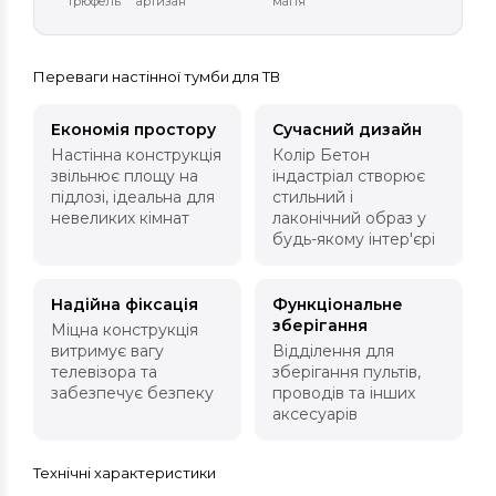
трюфель
артизан
магія
Переваги настінної тумби для ТВ
Економія простору
Сучасний дизайн
Настінна конструкція
Колір Бетон
звільнює площу на
індастріал створює
підлозі, ідеальна для
стильний і
невеликих кімнат
лаконічний образ у
будь-якому інтер'єрі
Надійна фіксація
Функціональне
зберігання
Міцна конструкція
витримує вагу
Відділення для
телевізора та
зберігання пультів,
забезпечує безпеку
проводів та інших
аксесуарів
Технічні характеристики