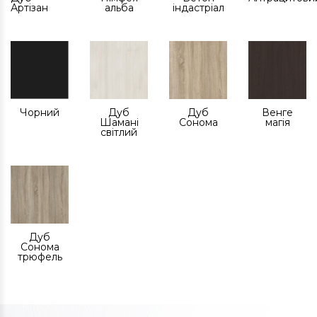
Артізан
альба
індастріал
Чорний
Дуб
Дуб
Венге
Шамані
Сонома
магія
світлий
Дуб
Сонома
трюфель