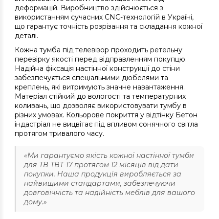
деформацій. Виробництво здійснюється з
використанням сучасних CNC-технологій в Україні,
що гарантує точність розрізання та складання кожної
деталі.
Кожна тумба під телевізор проходить ретельну
перевірку якості перед відправленням покупцю.
Надійна фіксація настінної конструкції до стіни
забезпечується спеціальними дюбелями та
креплень, які витримують значне навантаження.
Матеріал стійкий до вологості та температурних
коливань, що дозволяє використовувати тумбу в
різних умовах. Кольорове покриття у відтінку Бетон
індастріал не вицвітає під впливом сонячного світла
протягом тривалого часу.
«Ми гарантуємо якість кожної настінної тумби
для ТВ ТВТ-17 протягом 12 місяців від дати
покупки. Наша продукція виробляється за
найвищими стандартами, забезпечуючи
довговічність та надійність меблів для вашого
дому.»