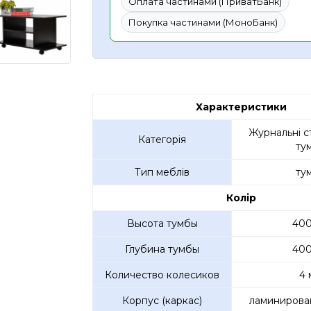
Оплата частинами (ПриватБанк)
Покупка частинами (МоноБанк)
Характеристики
Журнальні с
Категорія
ту
Тип меблів
ту
Колір
Высота тумбы
400
Глубина тумбы
400
Количество колесиков
4 
Корпус (каркас)
ламинирова