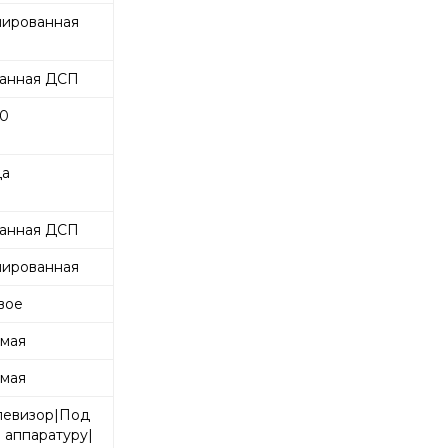
ированная
анная ДСП
0
а
анная ДСП
ированная
вое
мая
мая
левизор|Под
 аппаратуру|