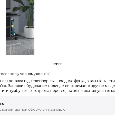
 телевізор у чорному кольорі
 підставка під телевізор, яка поєднує функціональність і сти
р'єр. Завдяки вбудованим полицям ви отримаєте зручне місце 
стити тумбу, якщо потрібна переглядна зміна розташування ме
ах
 у коментарі при оформленні замовлення.