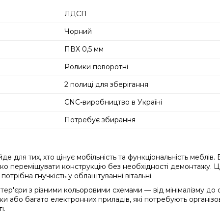
ЛДСП
Чорний
ПВХ 0,5 мм
Ролики поворотні
2 полиці для зберігання
CNC-виробництво в Україні
Потребує збирання
де для тих, хто цінує мобільність та функціональність меблів
легко переміщувати конструкцію без необхідності демонтажу. 
потрібна гнучкість у облаштуванні вітальні.
нтер'єри з різними кольоровими схемами — від мінімалізму до
ки або багато електронних приладів, які потребують організов
і.