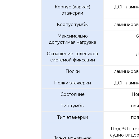
Корпус (каркас)
ДСП ламин
этажерки
Корпус тумбы
ламиниров
Максимально
6
допустимая нагрузка
Оснащение колесиков
Д
системой фиксации
Полки
ламиниров
Полки этажерки
ДСП ламин
Состояние
Но
Тип тумбы
пря
Тип этажерки
пря
Под ЭЛТ те
аудио-видео
Функциональное