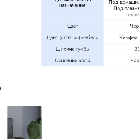
Под домашни
назначение
Под плазм
теле
Цвет
Чер
Цвет (оттенок) мебели
Нимфеа 
Ширина тумбы
8
Основний колір
Чор
)