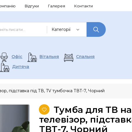
омпанію
Відгуки
Галерея
Контакти
Офіс
Вітальня
Спальня
Дитяча
зор, підставка під ТВ, TV тумбочка ТВТ-7, Чорний
Тумба для ТВ на
телевізор, підставк
ТВТ-7, Чорний