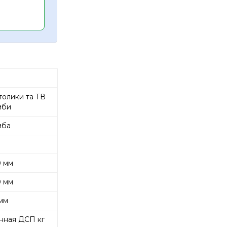
толики та ТВ
мби
мба
 мм
 мм
мм
нная ДСП кг