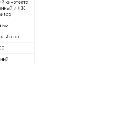
й кинотеатр|
енный и ЖК
визор
ный
альба шт
00
ний