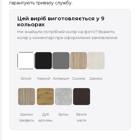
гарантують тривалу службу.
Цей виріб виготовляється у 9
кольорах
Не знайшли потрібний колір на фото? Вкажіть
колір у коментарі при оформленні замовлення.
Білий
Чорний
Антрацит
Сонома
Шамоні
Шамоні
Дуб
Бетон
Венге
трюфель
артизан
магія