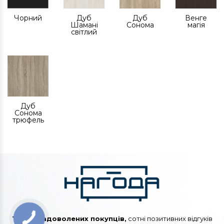
Чорний
Дуб
Дуб
Венге
Шамані
Сонома
магія
світлий
Дуб
Сонома
трюфель
Тисячі задоволених покупців,
сотні позитивних відгуків