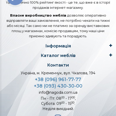
та практично 100% рейтинг якості - це те, що вже є в історії
продажів інтернет-магазину.
Власне виробництво меблів
дозволяє оперативно
відправляти ваші замовлення, не потрібно чекати на тижні
або місяці. Так само ми не платимо за оренду виставкових
площ у магазинах, комісію продавцям, тому наші ціни
приємно здивують та порадують.
Інформація
Каталог меблів
Контакти
Україна, м. Кременчук, вул. Чкалова, 194
+38 (096) 961-77-77
+38 (093) 430-30-00
info@nagoda.com.ua
00
00
Пн - Пт: 08
- 17
,
00
00
Субота: 09
- 15
.
Неділя вихідний.