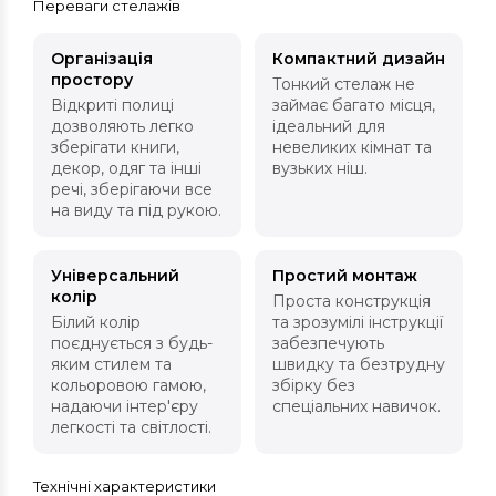
Переваги стелажів
Організація
Компактний дизайн
простору
Тонкий стелаж не
Відкриті полиці
займає багато місця,
дозволяють легко
ідеальний для
зберігати книги,
невеликих кімнат та
декор, одяг та інші
вузьких ніш.
речі, зберігаючи все
на виду та під рукою.
Універсальний
Простий монтаж
колір
Проста конструкція
Білий колір
та зрозумілі інструкції
поєднується з будь-
забезпечують
яким стилем та
швидку та безтрудну
кольоровою гамою,
збірку без
надаючи інтер'єру
спеціальних навичок.
легкості та світлості.
Технічні характеристики