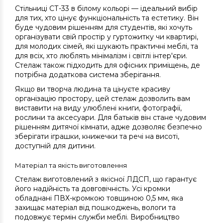
Стільниці СТ-33 в білому кольорі — ідеальний вибір
для тих, хто цінує функціональність та естетику. Він
буде чудовим рішенням для студентів, які хочуть
організувати свій простір у гуртожитку чи квартирі,
для молодих сімей, які шукають практичні меблі, та
для всіх, хто люблять мінімалізм і світлі інтер'єри.
Стелаж також підходить для офісних приміщень, де
потрібна додаткова система зберігання.
Якщо ви творча людина та цінуєте красиву
організацію простору, цей стелаж дозволить вам
виставити на виду улюблені книги, фотографії,
рослини та аксесуари. Для батьків він стане чудовим
рішенням дитячої кімнати, адже дозволяє безпечно
зберігати іграшки, книжечки та речі на висоті,
доступній для дитини.
Матеріал та якість виготовлення
Стелаж виготовлений з якісної ЛДСП, що гарантує
його надійність та довговічність. Усі кромки
обладнані ПВХ-кромкою товщиною 0,5 мм, яка
захищає матеріал від пошкоджень, вологи та
подовжує термін служби меблі. Виробництво