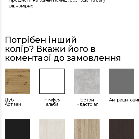
предмети на одній полиці, розподіліть вагу
рівномірно.
Потрібен інший
колір? Вкажи його в
коментарі до замовлення
Дуб
Німфея
Бетон
Антрацитови
Артізан
альба
індастріал