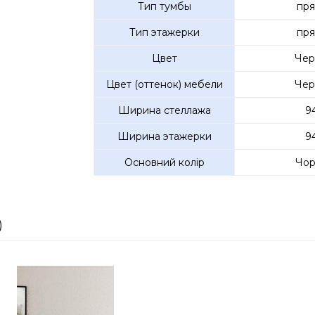
Тип тумбы
пря
Тип этажерки
пря
Цвет
Чер
Цвет (оттенок) мебели
Чер
Ширина стеллажа
9
Ширина этажерки
9
Основний колір
Чор
)