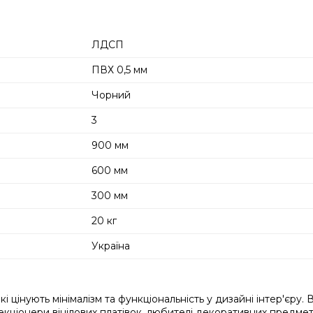
ЛДСП
ПВХ 0,5 мм
Чорний
3
900 мм
600 мм
300 мм
20 кг
Україна
цінують мінімалізм та функціональність у дизайні інтер'єру. В
екціонери вінілових платівок, любителі декоративних предмет