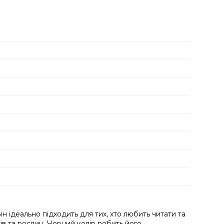
ін ідеально підходить для тих, хто любить читати та
ів та рослин. Чорний колір робить його