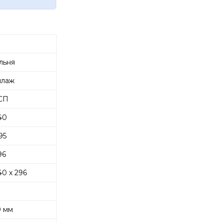
льня
ллаж
СП
40
95
96
40 x 296
 мм