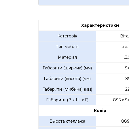
Характеристики
Категорія
Віта
Тип меблів
сте
Матеріал
Д
Габарити (ширина) (мм)
9
Габарити (висота) (мм)
8
Габарити (глибина) (мм)
2
Габарити (В х Ш х Г)
895 x 9
Колір
Высота стеллажа
889