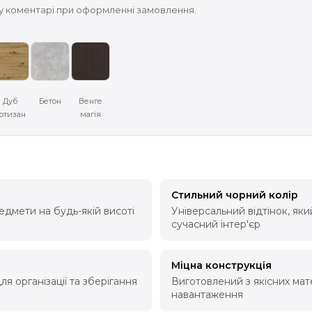
 у коментарі при оформленні замовлення.
Дуб
Бетон
Венге
ртизан
магія
Стильний чорний колір
едмети на будь-якій висоті
Універсальний відтінок, як
сучасний інтер'єр
Міцна конструкція
я організації та зберігання
Виготовлений з якісних мат
навантаження