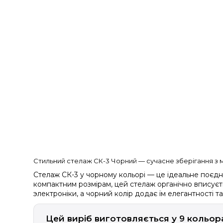
Стильний стелаж СК-3 Чорний — сучасне зберігання з 
Стелаж СК-3 у чорному кольорі — це ідеальне поєдна
компактним розмірам, цей стелаж органічно вписуєть
электроніки, а чорний колір додає їм елегантності т
Цей виріб виготовляється у 9 кольор