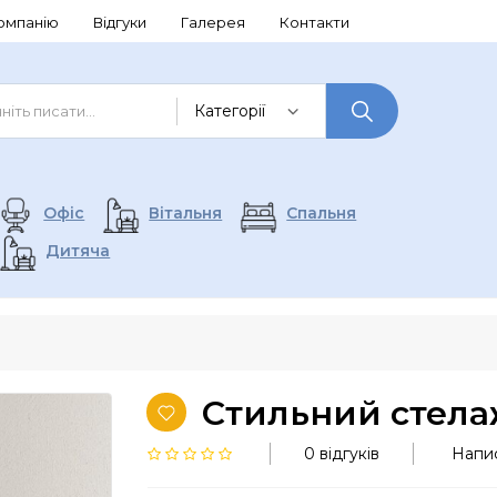
омпанію
Відгуки
Галерея
Контакти
Офіс
Вітальня
Спальня
Дитяча
Стильний стела
0 відгуків
Напис