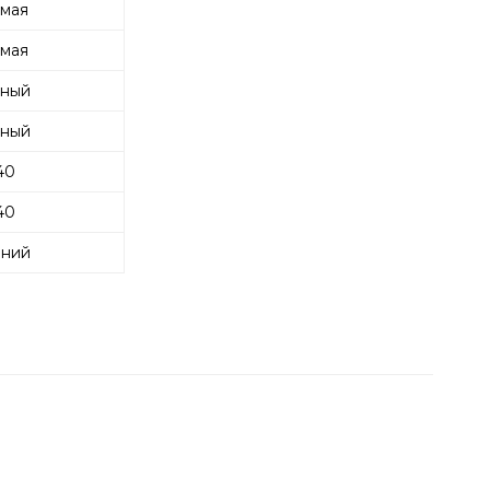
мая
мая
ный
ный
40
40
ний