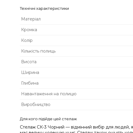
Технічні характеристики
Матеріал
Кромка
Колір
Кількість полиць
Висота
Ширина
Глибина
Навантаження на полицю
Виробництво
Для кого підійде цей стелаж
Стелаж СК-3 Чорний — відмінний вибір для людей, які 
має велику колекцію книг. Стелаж також оцінять кол