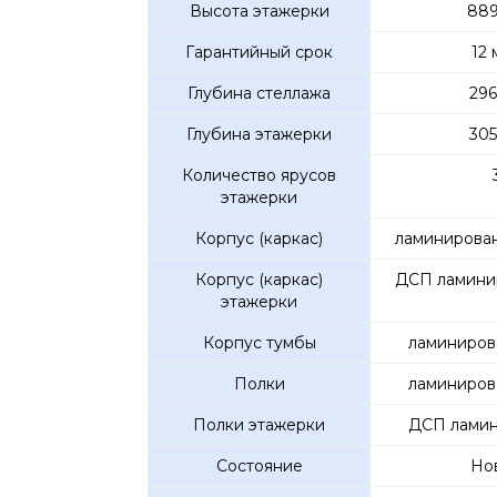
Высота этажерки
889
Гарантийный срок
12 
Глубина стеллажа
296
Глубина этажерки
305
Количество ярусов
этажерки
Корпус (каркас)
ламинирова
Корпус (каркас)
ДСП ламини
этажерки
Корпус тумбы
ламиниров
Полки
ламиниров
Полки этажерки
ДСП ламин
Состояние
Но