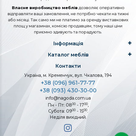
Власне виробництво меблів
дозволяє оперативно
відправляти ваші замовлення, не потрібно чекати на тижні
або місяці. Так само ми не платимо за оренду виставкових
площ у магазинах, комісію продавцям, тому наші ціни
приємно здивують та порадують.
Інформація
Каталог меблів
Контакти
Україна, м. Кременчук, вул. Чкалова, 194
+38 (096) 961-77-77
+38 (093) 430-30-00
info@nagoda.com.ua
00
00
Пн - Пт: 08
- 17
,
00
00
Субота: 09
- 15
.
Неділя вихідний.