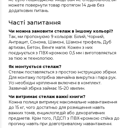
можете повернути товар протягом 14 днів без
додаткових питань.
Часті запитання
Чи можна замовити стелаж в іншому кольорі?
Так, ми пропонуємо 9 кольорів: Білий, Чорний,
Антрацит, Сонома, Шамоні, Шамоні трюфель, Дуб
артизан, Бетон, Венге магія. Кожен з них
поєднується з ПВХ-кромкою 0,5 мм і виготовляється
за тією ж технологією.
Як монтується стелаж?
Стелаж поставляється з простою інструкцією збірки.
Для монтажу потрібна звичайна викрутка і пара рук.
Усі необхідні кріплення включені в комплект.
Зазвичай збірка займає 15–20 хвилин.
Чи витримає стелаж важкі книги?
Кожна полиця витримує максимальне навантаження
до 15 кг, чого достатньо для розміщення навіть
важких томів, енциклопедій або декоративних
предметів. Крім того, ЛДСП з ПВХ-кромкою стійка до
прогину навіть при довготривалому навантаженні.