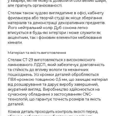
у кварирі, які не можуть дозволити собі великі шафи,
але прагнуть організованості.
Стелаж також чудово виглядатиме в офісі, кабінету
фрилансера або творчій студії як місце зберігання
матеріалів та демонстрації декоративних предметів.
Його нейтральний колір Дуб сонома легко
вписується в будь-які інтер'єри і може служити як
акцентним, так і фоновим елементом меблювання
кімнати.
Матеріал та якість виготовлення
Стелаж СТ-29 виготовляється з високоякісного
ламінованого ЛДСП, який забезпечує довговічність
та стійкість до впливу вологи та механічних
пошкоджень. Усі кромки деталей обробляються
ПВХ-кромкою товщиною 0,5 мм, що захищає матеріал
від розшарування та дарує виробу завершений,
акуратний вигляд. Виробництво здійснюється на
сучасному обладнанні з застосуванням CNC-
технологій, що гарантує точність розмірів та якість
деталей.
Кожна деталь проходить контроль якості перед