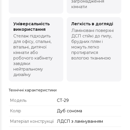
загромадження
кімнати
Універсальність
Легкість в догляді
використання
Ламіновані поверхні
Стелаж підходить
ДСП стійкі до пилу,
для офісу, спальні,
брудних плям і
вітальні, дитячої
можуть легко
кімнати або
протиратися
робочого кабінету
вологою тканиною
завдяки
нейтральному
дизайну
Технічні характеристики
Модель
СТ-29
Колір
Дуб сонома
Матеріал конструкції
ЛДСП з ламінуванням