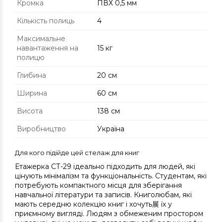
Кромка
ПВХ 0,5 мм
Кількість полиць
4
Максимальне
навантаження на
15 кг
полицю
Глибина
20 см
Ширина
60 см
Висота
138 см
Виробництво
Україна
Для кого підійде цей стелаж для книг
Етажерка СТ-29 ідеально підходить для людей, які
цінують мінімалізм та функціональність. Студентам, які
потребують компактного місця для зберігання
навчальної літератури та записів. Книголюбам, які
мають середню колекцію книг і хочуть展 їх у
приємному вигляді. Людям з обмеженим простором