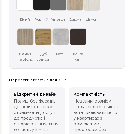
Білий
Чорний
Антрацит
Сонома
Шамоні
Шамоні
Дуб
Бетон
Венге
трюфель
артизан
магія
Переваги стелажів для книг
Відкритий дизайн
Компактність
Полиці без фасадів
Невеликі розміри
дозволяють легко
стелажа дозволяють
отримувати доступ
встановлювати його
до предметів і
у квартирах з
створюють візуальну
обмеженим
легкість у кімнаті
простором без