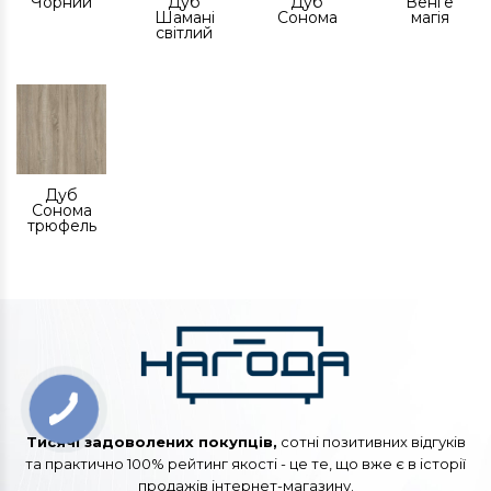
Чорний
Дуб
Дуб
Венге
Шамані
Сонома
магія
світлий
Дуб
Сонома
трюфель
Тисячі задоволених покупців,
сотні позитивних відгуків
та практично 100% рейтинг якості - це те, що вже є в історії
продажів інтернет-магазину.