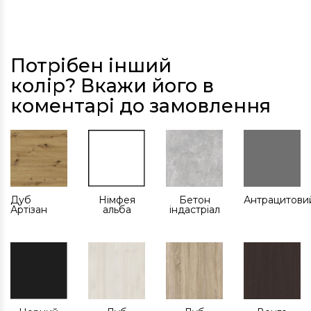
Потрібен інший
колір? Вкажи його в
коментарі до замовлення
Дуб
Німфея
Бетон
Антрацитови
Артізан
альба
індастріал