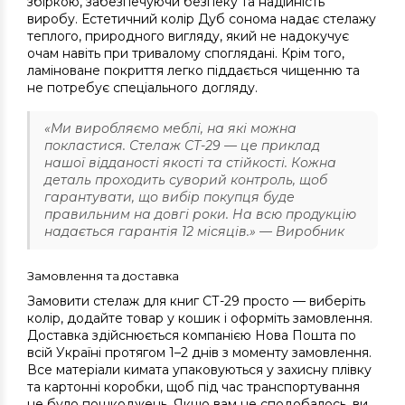
збіркою, забезпечуючи безпеку та надійність
виробу. Естетичний колір Дуб сонома надає стелажу
теплого, природного вигляду, який не надокучує
очам навіть при тривалому споглядані. Крім того,
ламіноване покриття легко піддається чищенню та
не потребує спеціального догляду.
«Ми виробляємо меблі, на які можна
покластися. Стелаж СТ-29 — це приклад
нашої відданості якості та стійкості. Кожна
деталь проходить суворий контроль, щоб
гарантувати, що вибір покупця буде
правильним на довгі роки. На всю продукцію
надається гарантія 12 місяців.» — Виробник
Замовлення та доставка
Замовити стелаж для книг СТ-29 просто — виберіть
колір, додайте товар у кошик і оформіть замовлення.
Доставка здійснюється компанією Нова Пошта по
всій Україні протягом 1–2 днів з моменту замовлення.
Все матеріали кимата упаковуються у захисну плівку
та картонні коробки, щоб під час транспортування
не було пошкоджень. Якщо вам не сподобалось, ви