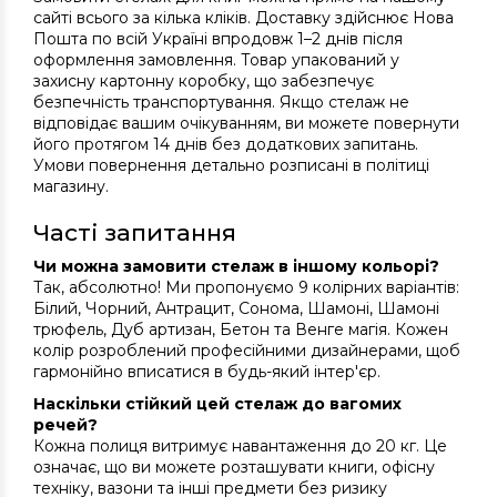
сайті всього за кілька кліків. Доставку здійснює Нова
Пошта по всій Україні впродовж 1–2 днів після
оформлення замовлення. Товар упакований у
захисну картонну коробку, що забезпечує
безпечність транспортування. Якщо стелаж не
відповідає вашим очікуванням, ви можете повернути
його протягом 14 днів без додаткових запитань.
Умови повернення детально розписані в політиці
магазину.
Часті запитання
Чи можна замовити стелаж в іншому кольорі?
Так, абсолютно! Ми пропонуємо 9 колірних варіантів:
Білий, Чорний, Антрацит, Сонома, Шамоні, Шамоні
трюфель, Дуб артизан, Бетон та Венге магія. Кожен
колір розроблений професійними дизайнерами, щоб
гармонійно вписатися в будь-який інтер'єр.
Наскільки стійкий цей стелаж до вагомих
речей?
Кожна полиця витримує навантаження до 20 кг. Це
означає, що ви можете розташувати книги, офісну
техніку, вазони та інші предмети без ризику