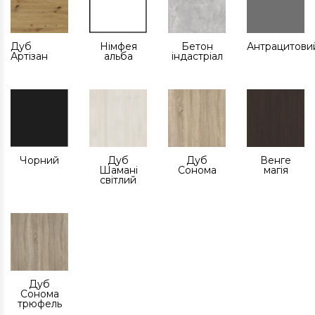
Дуб
Німфея
Бетон
Антрацитови
Артізан
альба
індастріал
Чорний
Дуб
Дуб
Венге
Шамані
Сонома
магія
світлий
Дуб
Сонома
трюфель