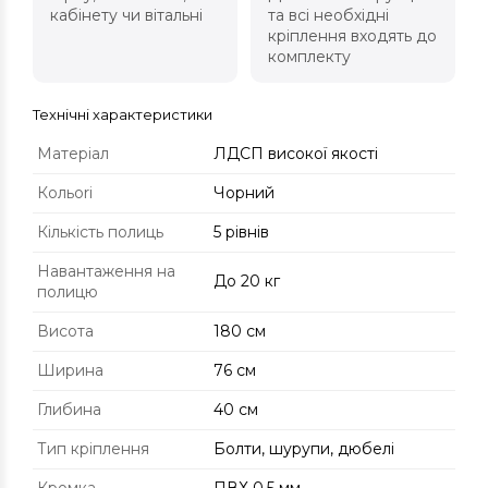
кабінету чи вітальні
та всі необхідні
кріплення входять до
комплекту
Технічні характеристики
Матеріал
ЛДСП високої якості
Кольori
Чорний
Кількість полиць
5 рівнів
Навантаження на
До 20 кг
полицю
Висота
180 см
Ширина
76 см
Глибина
40 см
Тип кріплення
Болти, шурупи, дюбелі