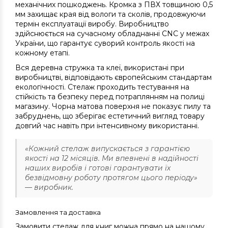
механічних пошкоджень. Кромка з ПВХ товщиною 0,5
мм захищає края від вологи та сколів, продовжуючи
термін експлуатації виробу. Виробництво
здійснюється на сучасному обладнанні CNC у межах
України, що гарантує суворий контроль якості на
кожному етапі.
Вся деревна стружка та клеї, використані при
виробництві, відповідають європейським стандартам
екологічності. Стелаж проходить тестування на
стійкість та безпеку перед потраплянням на полиці
магазину. Чорна матова поверхня не показує пилу та
забруднень, що зберігає естетичний вигляд товару
довгий час навіть при інтенсивному використанні.
«Кожний стелаж випускається з гарантією
якості на 12 місяців. Ми впевнені в надійності
наших виробів і готові гарантувати їх
безвідмовну роботу протягом цього періоду»
— виробник.
Замовлення та доставка
Замовити стелаж для книг можна прямо на нашому