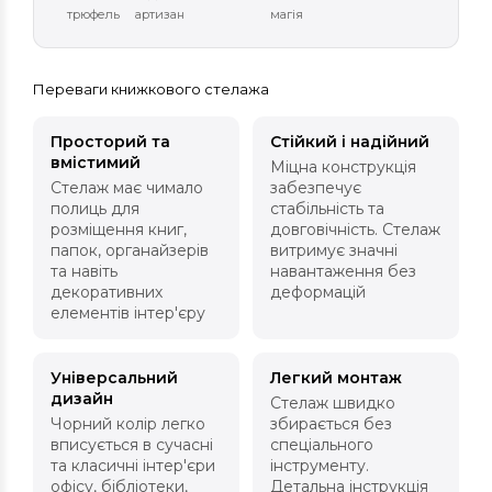
трюфель
артизан
магія
Переваги книжкового стелажа
Просторий та
Стійкий і надійний
вмістимий
Міцна конструкція
Стелаж має чимало
забезпечує
полиць для
стабільність та
розміщення книг,
довговічність. Стелаж
папок, органайзерів
витримує значні
та навіть
навантаження без
декоративних
деформацій
елементів інтер'єру
Універсальний
Легкий монтаж
дизайн
Стелаж швидко
Чорний колір легко
збирається без
вписується в сучасні
спеціального
та класичні інтер'єри
інструменту.
офісу, бібліотеки,
Детальна інструкція