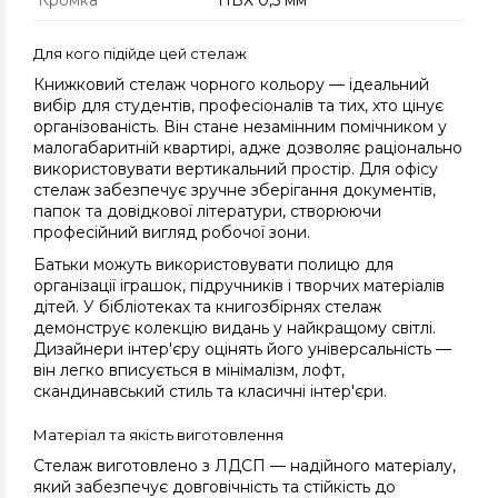
Кромка
ПВХ 0,5 мм
Для кого підійде цей стелаж
Книжковий стелаж чорного кольору — ідеальний
вибір для студентів, професіоналів та тих, хто цінує
організованість. Він стане незамінним помічником у
малогабаритній квартирі, адже дозволяє раціонально
використовувати вертикальний простір. Для офісу
стелаж забезпечує зручне зберігання документів,
папок та довідкової літератури, створюючи
професійний вигляд робочої зони.
Батьки можуть використовувати полицю для
організації іграшок, підручників і творчих матеріалів
дітей. У бібліотеках та книгозбірнях стелаж
демонструє колекцію видань у найкращому світлі.
Дизайнери інтер'єру оцінять його універсальність —
він легко вписується в мінімалізм, лофт,
скандинавський стиль та класичні інтер'єри.
Матеріал та якість виготовлення
Стелаж виготовлено з ЛДСП — надійного матеріалу,
який забезпечує довговічність та стійкість до