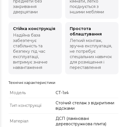
предмети без
кімнати, легко
закривання
поєднується з
дверцятами
іншими меблями
Стійка конструкція
Простота
облаштування
Надійна база
забезпечує
Легкий монтаж,
стабільність та
зручна експлуатація,
безпеку під час
не потребує
експлуатації,
спеціальних навичок
витримує значне
для розміщення і
навантаження
переставлення
Технічні характеристики
Модель
СТ-1х4
Стоїчий стелаж з відкритими
Тип конструкції
відсіками
ДСП (ламіновані
Матеріал
деревостружкова плита)