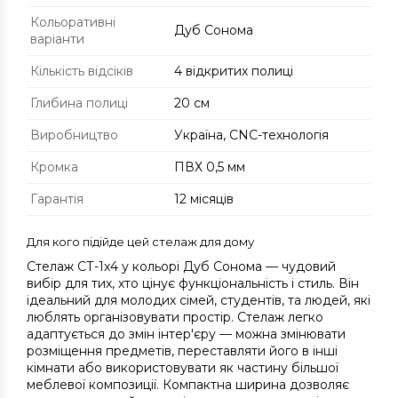
Кольоративні
Дуб Сонома
варіанти
Кількість відсіків
4 відкритих полиці
Глибина полиці
20 см
Виробництво
Україна, CNC-технологія
Кромка
ПВХ 0,5 мм
Гарантія
12 місяців
Для кого підійде цей стелаж для дому
Стелаж СТ-1х4 у кольорі Дуб Сонома — чудовий
вибір для тих, хто цінує функціональність і стиль. Він
ідеальний для молодих сімей, студентів, та людей, які
люблять організовувати простір. Стелаж легко
адаптується до змін інтер'єру — можна змінювати
розміщення предметів, переставляти його в інші
кімнати або використовувати як частину більшої
меблевої композиції. Компактна ширина дозволяє