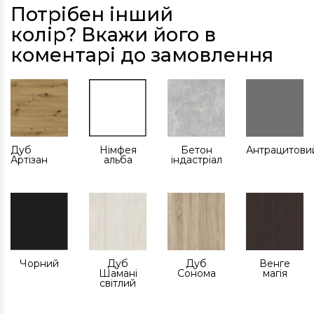
Потрібен інший
колір? Вкажи його в
коментарі до замовлення
Дуб
Німфея
Бетон
Антрацитови
Артізан
альба
індастріал
Чорний
Дуб
Дуб
Венге
Шамані
Сонома
магія
світлий