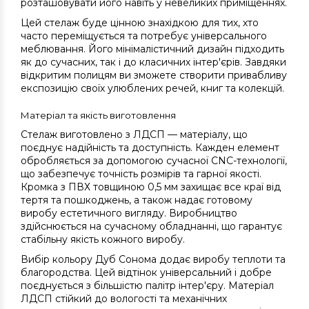
розташовувати його навіть у невеликих приміщеннях.
Цей стелаж буде цінною знахідкою для тих, хто
часто переміщується та потребує універсального
меблювання. Його мінімалістичний дизайн підходить
як до сучасних, так і до класичних інтер'єрів. Завдяки
відкритим полицям ви зможете створити привабливу
експозицію своїх улюблених речей, книг та колекцій.
Матеріал та якість виготовлення
Стелаж виготовлено з ЛДСП — матеріалу, що
поєднує надійність та доступність. Кажден елемент
обробляється за допомогою сучасної CNC-технології,
що забезпечує точність розмірів та гарної якості.
Кромка з ПВХ товщиною 0,5 мм захищає все краї від
тертя та пошкоджень, а також надає готовому
виробу естетичного вигляду. Виробництво
здійснюється на сучасному обладнанні, що гарантує
стабільну якість кожного виробу.
Вибір кольору Дуб Сонома додає виробу теплоти та
благородства. Цей відтінок універсальний і добре
поєднується з більшістю палітр інтер'єру. Матеріал
ЛДСП стійкий до вологості та механічних