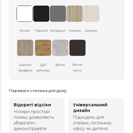
Білий
Чорний
Антрацит
Сонома
Шамоні
Шамоні
Дуб
Бетон
Венге
трюфель
артизан
магія
Переваги стелажа для дому
Відкриті відсіки
Універсальний
дизайн
Чотири просторі
полиці дозволяють
Підходить для
зберігати і
спальні, гостинної,
демонструвати
офісу чи дитячої