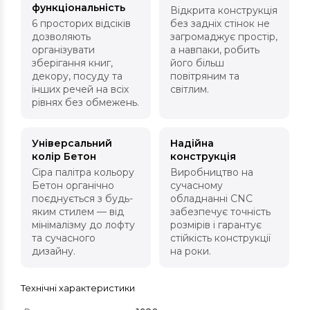
функціональність
Відкрита конструкція
6 просторих відсіків
без задніх стінок не
дозволяють
загромаджує простір,
організувати
а навпаки, робить
зберігання книг,
його більш
декору, посуду та
повітряним та
інших речей на всіх
світлим.
рівнях без обмежень.
Універсальний
Надійна
колір Бетон
конструкція
Сіра палітра кольору
Виробництво на
Бетон органічно
сучасному
поєднується з будь-
обладнанні CNC
яким стилем — від
забезпечує точність
мінімалізму до лофту
розмірів і гарантує
та сучасного
стійкість конструкції
дизайну.
на роки.
Технічні характеристики