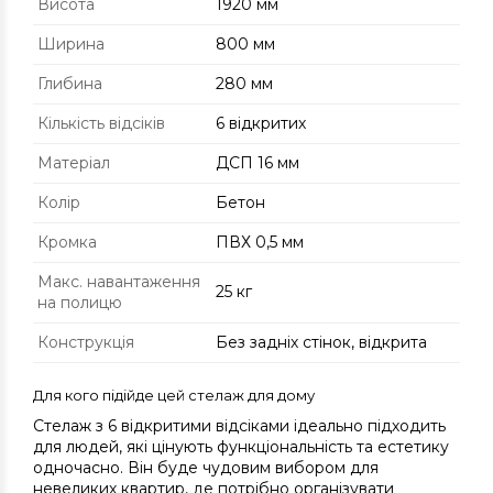
Висота
1920 мм
Ширина
800 мм
Глибина
280 мм
Кількість відсіків
6 відкритих
Матеріал
ДСП 16 мм
Колір
Бетон
Кромка
ПВХ 0,5 мм
Макс. навантаження
25 кг
на полицю
Конструкція
Без задніх стінок, відкрита
Для кого підійде цей стелаж для дому
Стелаж з 6 відкритими відсіками ідеально підходить
для людей, які цінують функціональність та естетику
одночасно. Він буде чудовим вибором для
невеликих квартир, де потрібно організувати