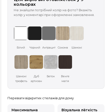
кольорах
Не знайшли потрібний колір на фото? Вкажіть
колір у коментарі при оформленні замовлення.
Білий
Чорний
Антрацит
Сонома
Шамоні
Шамоні
Дуб
Бетон
Венге
трюфель
артизан
магія
Переваги відкритих стелажів для дому
Максимальна
Візуальна лёгкість