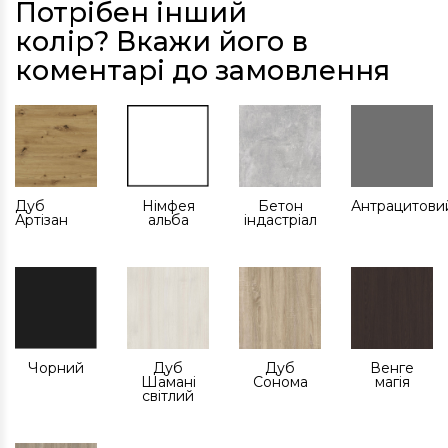
Потрібен інший
колір? Вкажи його в
коментарі до замовлення
Дуб
Німфея
Бетон
Антрацитови
Артізан
альба
індастріал
Чорний
Дуб
Дуб
Венге
Шамані
Сонома
магія
світлий