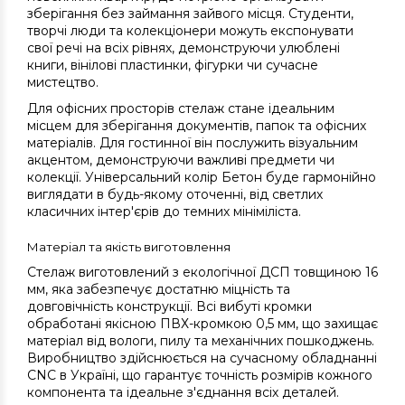
зберігання без займання зайвого місця. Студенти,
творчі люди та колекціонери можуть експонувати
свої речі на всіх рівнях, демонструючи улюблені
книги, вінілові пластинки, фігурки чи сучасне
мистецтво.
Для офісних просторів стелаж стане ідеальним
місцем для зберігання документів, папок та офісних
матеріалів. Для гостинної він послужить візуальним
акцентом, демонструючи важливі предмети чи
колекції. Універсальний колір Бетон буде гармонійно
виглядати в будь-якому оточенні, від светлих
класичних інтер'єрів до темних мініміліста.
Матеріал та якість виготовлення
Стелаж виготовлений з екологічної ДСП товщиною 16
мм, яка забезпечує достатню міцність та
довговічність конструкції. Всі вибуті кромки
обработані якісною ПВХ-кромкою 0,5 мм, що захищає
матеріал від вологи, пилу та механічних пошкоджень.
Виробництво здійснюється на сучасному обладнанні
CNC в Україні, що гарантує точність розмірів кожного
компонента та ідеальне з'єднання всіх деталей.