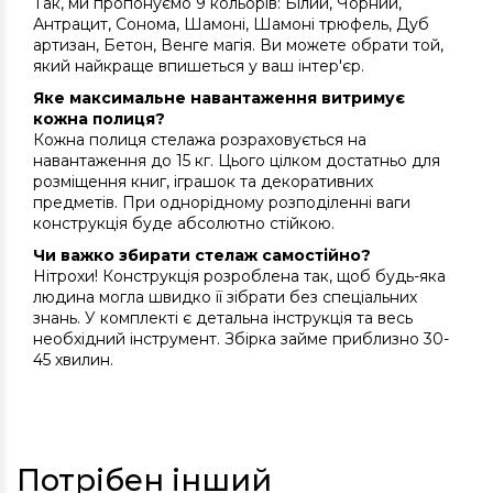
Так, ми пропонуємо 9 кольорів: Білий, Чорний,
Антрацит, Сонома, Шамоні, Шамоні трюфель, Дуб
артизан, Бетон, Венге магія. Ви можете обрати той,
який найкраще впишеться у ваш інтер'єр.
Яке максимальне навантаження витримує
кожна полиця?
Кожна полиця стелажа розраховується на
навантаження до 15 кг. Цього цілком достатньо для
розміщення книг, іграшок та декоративних
предметів. При однорідному розподіленні ваги
конструкція буде абсолютно стійкою.
Чи важко збирати стелаж самостійно?
Нітрохи! Конструкція розроблена так, щоб будь-яка
людина могла швидко її зібрати без спеціальних
знань. У комплекті є детальна інструкція та весь
необхідний інструмент. Збірка займе приблизно 30-
45 хвилин.
Потрібен інший