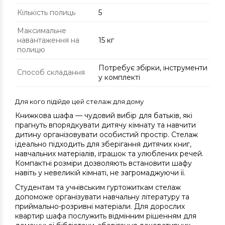
Кількість полиць
5
Максимальне
навантаження на
15 кг
полицю
Потребує збірки, інструменти
Способ складання
у комплекті
Для кого підійде цей стелаж для дому
Книжкова шафа — чудовий вибір для батьків, які
прагнуть впорядкувати дитячу кімнату та навчити
дитину організовувати особистий простір. Стелаж
ідеально підходить для зберігання дитячих книг,
навчальних матеріалів, іграшок та улюблених речей.
Компактні розміри дозволяють встановити шафу
навіть у невеликій кімнаті, не загромаджуючи її.
Студентам та учнівським гуртожиткам стелаж
допоможе організувати навчальну літературу та
приймально-розривні матеріали. Для дорослих
квартир шафа послужить відмінним рішенням для