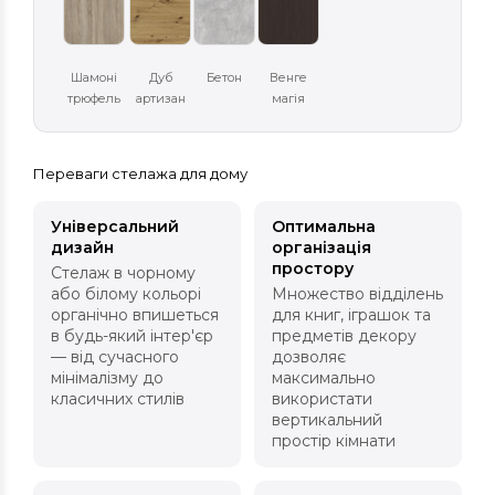
Шамоні
Дуб
Бетон
Венге
трюфель
артизан
магія
Переваги стелажа для дому
Універсальний
Оптимальна
дизайн
організація
простору
Стелаж в чорному
або білому кольорі
Множество відділень
органічно впишеться
для книг, іграшок та
в будь-який інтер'єр
предметів декору
— від сучасного
дозволяє
мінімалізму до
максимально
класичних стилів
використати
вертикальний
простір кімнати