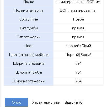
Полки
ламинированная ДСП мм
Полки этажерки
ДСП ламинированная
Состояние
Новое
Тип тумбы
прямая
Тип этажерки
прямая
Цвет
Чорний+Білий
Цвет (оттенок) мебели
Черный|Белый
Ширина стеллажа
754
Ширина тумбы
754
Ширина этажерки
754
Опис
Характеристики
Відгуків (0)