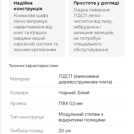
Надійна
Простота у догляді
конструкція
Гладка поверхня
Книжкова шафа
ЛДСП легко
легко витримує
чистится від пилу,
навантаження від
забруднень і
книг та іграшок
залишків залишків,
завдяки міцній
не потребує
каркасній системі та
спеціального
якісним кріпленням
обслуговування
Технічні характеристики
ЛДСП (ламінована
Матеріал
деревостружкова плита)
Кольори
Чорний, Білий
Кромка
ПВХ 0,5 мм
Модульний стелаж з
Тип конструкції
відкритими полицями
Глибина полиці
20 см