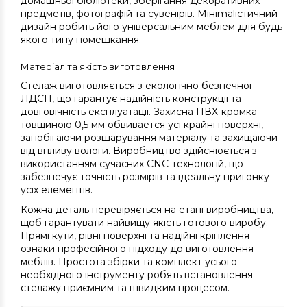
домашньої бібліотеки, зберігання декоративних
предметів, фотографій та сувенірів. Мініmalістичний
дизайн робить його універсальним меблем для будь-
якого типу помешкання.
Матеріал та якість виготовлення
Стелаж виготовляється з екологічно безпечної
ЛДСП, що гарантує надійність конструкції та
довговічність експлуатації. Захисна ПВХ-кромка
товщиною 0,5 мм обвивается усі крайні поверхні,
запобігаючи розшарування матеріалу та захищаючи
від впливу вологи. Виробництво здійснюється з
використанням сучасних CNC-технологій, що
забезпечує точність розмірів та ідеальну пригонку
усіх елементів.
Кожна деталь перевіряється на етапі виробництва,
щоб гарантувати найвищу якість готового виробу.
Прямі кути, рівні поверхні та надійні кріплення —
ознаки професійного підходу до виготовлення
меблів. Простота збірки та комплект усього
необхідного інструменту робять встановлення
стелажу приємним та швидким процесом.