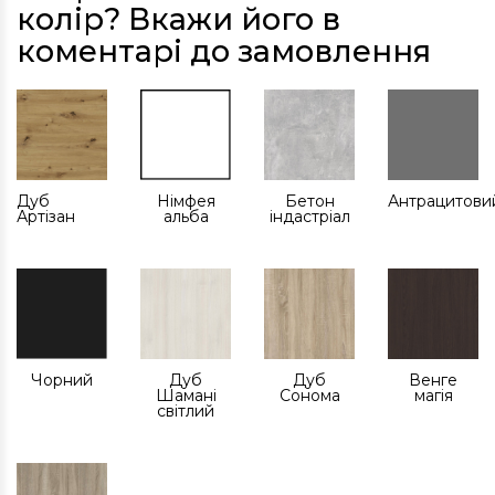
колір? Вкажи його в
коментарі до замовлення
Дуб
Німфея
Бетон
Антрацитови
Артізан
альба
індастріал
Чорний
Дуб
Дуб
Венге
Шамані
Сонома
магія
світлий