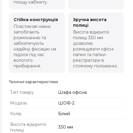
площу кабінету.
Стійка конструкція
Зручна висота
полиці
Пластикові ніжки
запобігають
Висота відкритої
розмоканню та
полиці 330 мм
забезпечують
дозволяє
надійну фіксацію на
розміщувати офісні
підлозі під час
папки та папки-
вологого
реєстратори в
прибирання.
стоячому положенні.
Технічні характеристики
Тип товару
Шафа офісна
Модель
ШОФ-2
Колір
Білий
Висота відкритої
330 мм
полиці