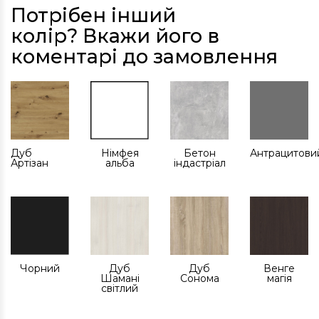
Потрібен інший
колір? Вкажи його в
коментарі до замовлення
Дуб
Німфея
Бетон
Антрацитови
Артізан
альба
індастріал
Чорний
Дуб
Дуб
Венге
Шамані
Сонома
магія
світлий