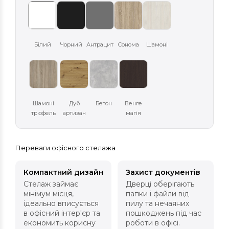
Білий
Чорний
Антрацит
Сонома
Шамоні
Шамоні
Дуб
Бетон
Венге
трюфель
артизан
магія
Переваги офісного стелажа
Компактний дизайн
Захист документів
Стелаж займає
Дверці оберігають
мінімум місця,
папки і файли від
ідеально вписується
пилу та нечаяних
в офісний інтер'єр та
пошкоджень під час
економить корисну
роботи в офісі.