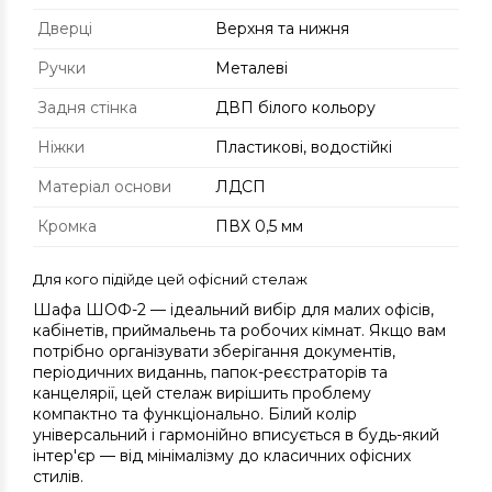
Дверці
Верхня та нижня
Ручки
Металеві
Задня стінка
ДВП білого кольору
Ніжки
Пластикові, водостійкі
Матеріал основи
ЛДСП
Кромка
ПВХ 0,5 мм
Для кого підійде цей офісний стелаж
Шафа ШОФ-2 — ідеальний вибір для малих офісів,
кабінетів, приймальень та робочих кімнат. Якщо вам
потрібно організувати зберігання документів,
періодичних виданнь, папок-реєстраторів та
канцелярії, цей стелаж вирішить проблему
компактно та функціонально. Білий колір
універсальний і гармонійно вписується в будь-який
інтер'єр — від мінімалізму до класичних офісних
стилів.