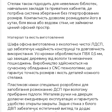
Стелаж також підходить для невеликих бібліотек,
навчальних закладів та приватних кабінетів, де
потрібна система зберігання без гіпертрофованих
розмірів. Компактність дозволяє розміщувати його в
кутах, біля вікна або вздовж стіни, не займаючи
цінний офісний простір.
Матеріал та якість виготовлення
Шафа офісна виготовлена з екологічно чистої ЛДСП,
що забезпечує надійність конструкції та довговічність
використання. Усі кромки обробляються ПВХ 0,5 мм,
що захищає деревину від вологи та механічних
пошкоджень. Виробництво здійснюється на
сучасному обладнанні з CNC-технологіями, що
гарантує точність розмірів і якість деталей кожного
стелажа.
Пластикові ніжки спеціально розроблені для
запобігання розмоканню ДСП при вологому
прибіранні підлоги. Металеві ручки на дверцях
долаючи ежедневную експлуатацію и гарантуютъ
удобство открыты-закрыты. Задня стінка з білого
ДВП забезпечує естетичний вигляд та додає