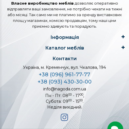
Власне виробництво меблів
дозволяє оперативно
відправляти ваші замовлення, не потрібно чекати на тижні
або місяці. Так само ми не платимо за оренду виставкових
площ у магазинах, комісію продавцям, тому наші ціни
приємно здивують та порадують.
Інформація
Каталог меблів
Контакти
Україна, м. Кременчук, вул. Чкалова, 194
+38 (096) 961-77-77
+38 (093) 430-30-00
info@nagoda.com.ua
00
00
Пн - Пт: 08
- 17
,
00
00
Субота: 09
- 15
.
Неділя вихідний.