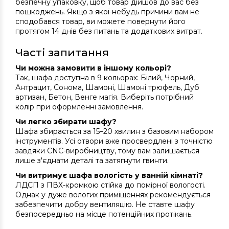
безпечну упаковку, щоб товар дійшов до вас без
пошкоджень. Якщо з якої-небудь причини вам не
сподобався товар, ви можете повернути його
протягом 14 днів без питань та додаткових витрат.
Часті запитання
Чи можна замовити в іншому кольорі?
Так, шафа доступна в 9 кольорах: Білий, Чорний,
Антрацит, Сонома, Шамоні, Шамоні трюфель, Дуб
артизан, Бетон, Венге магія. Виберіть потрібний
колір при оформленні замовлення.
Чи легко збирати шафу?
Шафа збирається за 15–20 хвилин з базовим набором
інструментів. Усі отвори вже просвердлені з точністю
завдяки CNC-виробництву, тому вам залишається
лише з'єднати деталі та затягнути гвинти.
Чи витримує шафа вологість у ванній кімнаті?
ЛДСП з ПВХ-кромкою стійка до помірної вологості.
Однак у дуже вологих приміщеннях рекомендується
забезпечити добру вентиляцію. Не ставте шафу
безпосередньо на місце потенційних протікань.