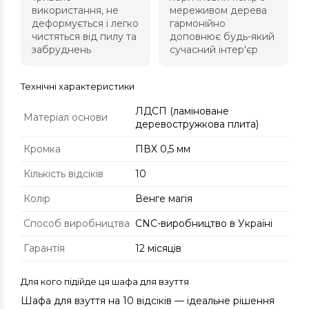
використання, не
мереживом дерева
деформується і легко
гармонійно
чистяться від пилу та
доповнює будь-який
забруднень
сучасний інтер'єр
Технічні характеристики
ЛДСП (ламіноване
Матеріал основи
деревостружкова плита)
Кромка
ПВХ 0,5 мм
Кількість відсіків
10
Колір
Венге магія
Способ виробництва
CNC-виробництво в Україні
Гарантія
12 місяців
Для кого підійде ця шафа для взуття
Шафа для взуття на 10 відсіків — ідеальне рішення