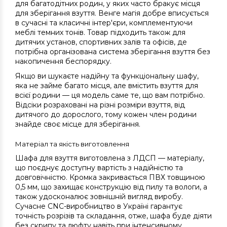
для багатодітних родин, у яких часто бракує місця
для зберігання взуття. Венге магія добре вписується
в сучасні та класичні інтер'єри, комплементуючи
меблі темних тонів. Товар підходить також для
дитячих установ, спортивних залів та офісів, де
потрібна організована система зберігання взуття без
накопичення беспорядку.
Якщо ви шукаєте надійну та функціональну шафу,
яка не займе багато місця, але вмістить взуття для
всієї родини — ця модель саме те, що вам потрібно.
Відсіки розраховані на різні розміри взуття, від
дитячого до дорослого, тому кожен член родини
знайде своє місце для зберігання.
Матеріал та якість виготовлення
Шафа для взуття виготовлена з ЛДСП — матеріалу,
що поєднує доступну вартість з надійністю та
довговічністю. Кромка закривається ПВХ товщиною
0,5 мм, що захищає конструкцію від пилу та вологи, а
також удосконалює зовнішній вигляд виробу.
Сучасне CNC-виробництво в Україні гарантує
точність розрізів та складання, отже, шафа буде діяти
без скрипу та люфту навіть при інтенсивному