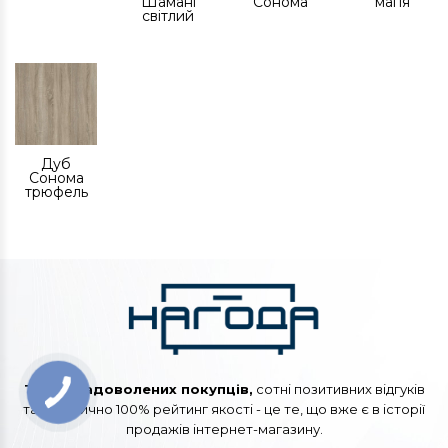
Шамані
Сонома
магія
світлий
Дуб
Сонома
трюфель
Тисячі задоволених покупців,
сотні позитивних відгуків
та практично 100% рейтинг якості - це те, що вже є в історії
продажів інтернет-магазину.