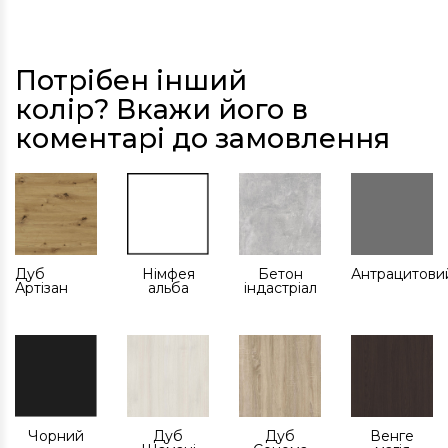
Потрібен інший
колір? Вкажи його в
коментарі до замовлення
Дуб
Німфея
Бетон
Антрацитови
Артізан
альба
індастріал
Чорний
Дуб
Дуб
Венге