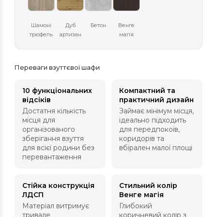
Шамоні
Дуб
Бетон
Венге
трюфель
артизан
магія
Переваги взуттєвої шафи
10 функціональних
Компактний та
відсіків
практичний дизайн
Достатня кількість
Займає мінімум місця,
місця для
ідеально підходить
організованого
для передпокоїв,
зберігання взуття
коридорів та
для всієї родини без
вбірален малої площі
перевантаження
Стійка конструкція
Стильний колір
ЛДСП
Венге магія
Матеріал витримує
Глибокий
тривале
коричневий колір з