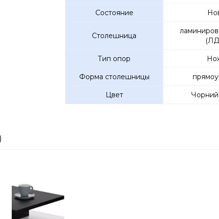
Состояние
Но
ламиниров
Столешница
(ЛД
Тип опор
Но
Форма столешницы
прямоу
Цвет
Чорний 
)