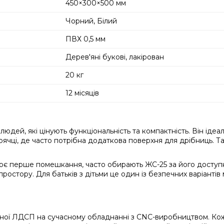
450×300×500 мм
Чорний, Білий
ПВХ 0,5 мм
Дерев'яні букові, лакірован
20 кг
12 місяців
дей, які цінують функціональність та компактність. Він ідеал
ячці, де часто потрібна додаткова поверхня для дрібниць. Та
оє перше помешкання, часто обирають ЖС-25 за його доступні
остору. Для батьків з дітьми це один із безпечних варіантів м
чної ЛДСП на сучасному обладнанні з CNC-виробництвом. Ко