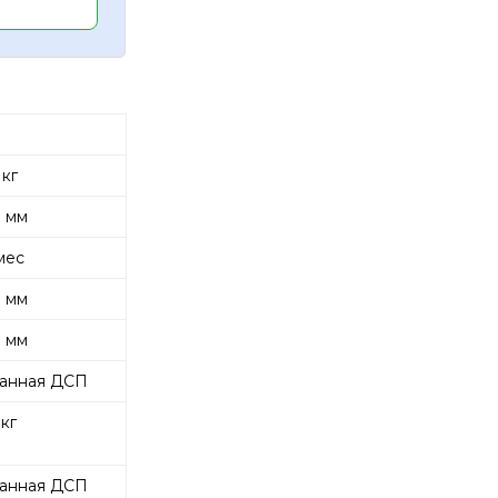
 кг
 мм
мес
 мм
 мм
анная ДСП
 кг
анная ДСП