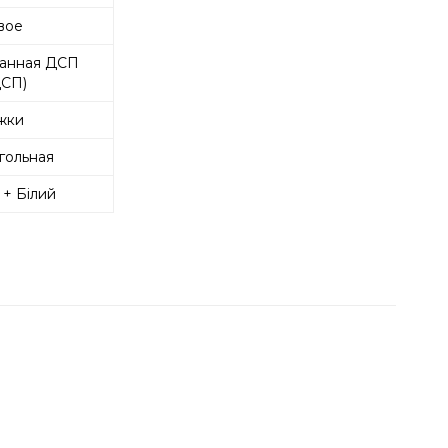
вое
анная ДСП
СП)
жки
гольная
+ Білий