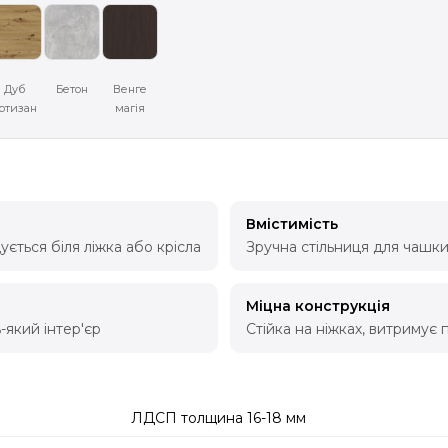
Дуб
Бетон
Венге
ртизан
магія
Вмістимість
ється біля ліжка або крісла
Зручна стільниця для чашки
Міцна конструкція
-який інтер'єр
Стійка на ніжках, витриму
ЛДСП толщина 16-18 мм