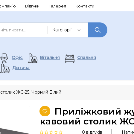
омпанію
Відгуки
Галерея
Контакти
Офіс
Вітальня
Спальня
Дитяча
столик ЖС-25, Чорний Білий
Приліжковий жу
кавовий столик ЖС
0 відгуків
Напис