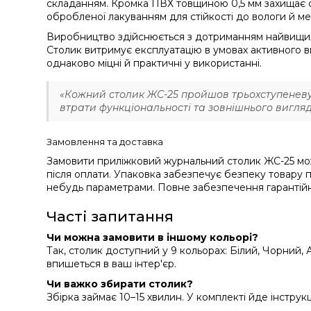
складанням. Кромка ПВХ товщиною 0,5 мм захищає ст
обробленої лакуванням для стійкості до вологи й мех
Виробництво здійснюється з дотриманням найвищих с
Столик витримує експлуатацію в умовах активного ви
однаково міцні й практичні у використанні.
«Кожний столик ЖС-25 пройшов трьохступеневу п
втрати функціональності та зовнішнього вигляд
Замовлення та доставка
Замовити приліжковий журнальний столик ЖС-25 мож
після оплати. Упаковка забезпечує безпеку товару п
небудь параметрами. Повне забезпечення гарантійн
Часті запитання
Чи можна замовити в іншому кольорі?
Так, столик доступний у 9 кольорах: Білий, Чорний,
впишеться в ваш інтер'єр.
Чи важко збирати столик?
Збірка займає 10–15 хвилин. У комплекті йде інструкц