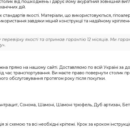
олик від пошкоджень і дарує йому акуратний зовнішній вигля
анічних дій.
тандартів якості. Матеріали, що використовуються, гіпоалерг
користання завдяки міцній конструкції та надійному кріпленн
еревірку якості та отримав гарантію 12 місяців. Ми гаран
у».
на прямо на нашому сайті. Доставляємо по всій Україні за д
ід час транспортування. Ви маєте право повернути столик про
ого обслуговування протягом року після покупки.
 Антрацит, Сонома, Шамоні, Шамоні трюфель, Дуб артизан, Бет
ія зі схемою та всі необхідні кріпежі. Крок за кроком інструкц