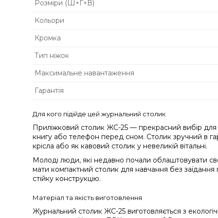
Розміри (Ш×Г×В)
Кольори
Кромка
Тип ніжок
Максимальне навантаження
Гарантія
Для кого підійде цей журнальний столик
Приліжковий столик ЖС-25 — прекрасний вибір для лю
книгу або телефон перед сном. Столик зручний в гар
крісла або як кавовий столик у невеликій вітальні.
Молоді люди, які недавно почали облаштовувати св
мати компактний столик для навчання без заїдання пр
стійку конструкцію.
Матеріал та якість виготовлення
Журнальний столик ЖС-25 виготовляється з екологі