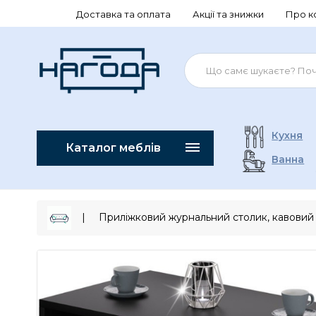
Доставка та оплата
Акції та знижки
Про к
Кухня
Каталог меблів
Ванна
Приліжковий журнальний столик, кавовий 