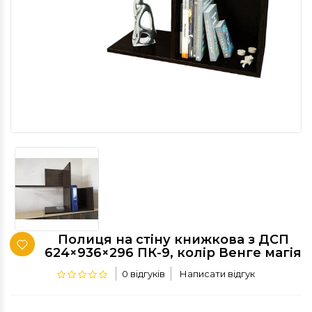
Полиця на стіну книжкова з ДСП
624×936×296 ПК-9, колір Венге магія
0 відгуків
Написати відгук