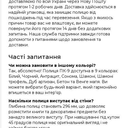
доставляємо по всій Україні через Нову Пошту
протягом 1-2 робочих днів. Доставка здійснюється в
надійній упаковці, яка захищає полицю від
пошкоджень під час перевезення. Якщо з якихось
причин товар вас не влаштовує, ви можете
повернути його протягом 14 днів без додаткових
запитань. Наша служба підтримки завжди готова
допомогти з питаннями щодо замовлення та
доставки.
Часті запитання
Чи можна замовити в іншому кольорі?
Так, абсолютно! Полиця ПК-9 доступна в 9 кольорах:
Білий, Чорний, Антрацит, Сонома, Шамоні, Шамоні
трюфель, Дуб артизан, Бетон та Венге магія. Ви
можете вибрати будь-який варіант, який гармонійно
впишеться в ваш інтер'єр.
Наскільки полиця виступає від стіни?
Глибина полиці становить 296 мм, що дозволяє
розмістити книги та декоративні предмети без
занадто великого виступу. При навішуванні під кутом
45 градусів полиця має оригінальний вигляд і не