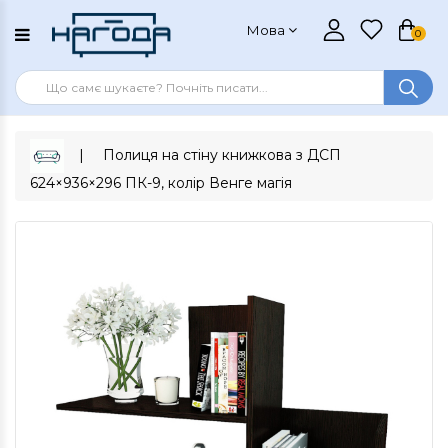
Мова
0
Полиця на стіну книжкова з ДСП
624×936×296 ПК-9, колір Венге магія