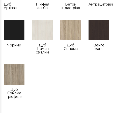
Дуб
Німфея
Бетон
Антрацитови
Артізан
альба
індастріал
Чорний
Дуб
Дуб
Венге
Шамані
Сонома
магія
світлий
Дуб
Сонома
трюфель