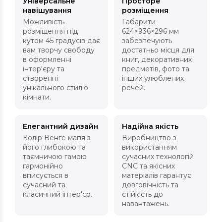
Універсальне
Просторе
навішування
розміщення
Можливість
Габарити
розміщення під
624×936×296 мм
кутом 45 градусів дає
забезпечують
вам творчу свободу
достатньо місця для
в оформленні
книг, декоративних
інтер'єру та
предметів, фото та
створенні
інших улюблених
унікального стилю
речей.
кімнати.
Елегантний дизайн
Надійна якість
Колір Венге магія з
Виробництво з
його глибокою та
використанням
таємничою гамою
сучасних технологій
гармонійно
CNC та якісних
вписується в
матеріалів гарантує
сучасний та
довговічність та
класичний інтер'єр.
стійкість до
навантажень.