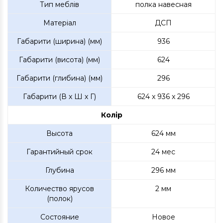
Тип меблів
полка навесная
Матеріал
ДСП
Габарити (ширина) (мм)
936
Габарити (висота) (мм)
624
Габарити (глибина) (мм)
296
Габарити (В х Ш х Г)
624 x 936 x 296
Колір
Высота
624 мм
Гарантийный срок
24 мес
Глубина
296 мм
Количество ярусов
2 мм
(полок)
Состояние
Новое