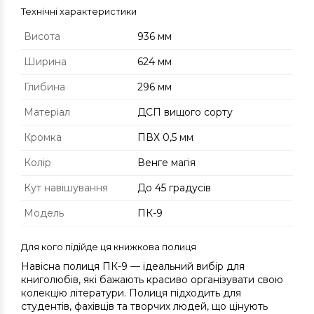
Технічні характеристики
Висота
936 мм
Ширина
624 мм
Глибина
296 мм
Матеріал
ДСП вищого сорту
Кромка
ПВХ 0,5 мм
Колір
Венге магія
Кут навішування
До 45 градусів
Модель
ПК-9
Для кого підійде ця книжкова полиця
Навісна полиця ПК-9 — ідеальний вибір для
книголюбів, які бажають красиво організувати свою
колекцію літератури. Полиця підходить для
студентів, фахівців та творчих людей, що цінують