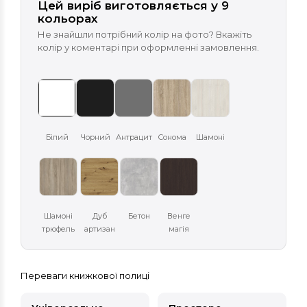
Цей виріб виготовляється у 9
кольорах
Не знайшли потрібний колір на фото? Вкажіть
колір у коментарі при оформленні замовлення.
Білий
Чорний
Антрацит
Сонома
Шамоні
Шамоні
Дуб
Бетон
Венге
трюфель
артизан
магія
Переваги книжкової полиці