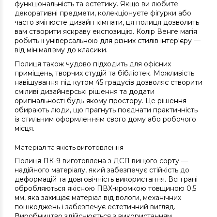
функціональність та естетику. Якщо ви любите
декоративні предмети, колекціонуєте фігурки або
часто змінюєте дизайн кімнати, ця полиця дозволить
вам створити яскраву експозицію. Колір Венге магія
робить її універсальною для різних стилів інтер'єру —
від мінімалізму до класики.
Полиця також чудово підходить для офісних
приміщень, творчих студій та бібліотек. Можливість
навішування під кутом 45 градусів дозволяє створити
сміливі дизайнерські рішення та додати
оригінальності будь-якому простору. Це рішення
обирають люди, що прагнуть поєднати практичність
із стильним оформленням свого дому або робочого
місця.
Матеріал та якість виготовлення
Полиця ПК-9 виготовлена з ДСП вищого сорту —
надійного матеріалу, який забезпечує стійкість до
деформацій та довговічність використання. Всі грані
обробляються якісною ПВХ-кромкою товщиною 0,5
мм, яка захищає матеріал від вологи, механічних
пошкоджень і забезпечує естетичний вигляд.
Виробництво здійснюється з використанням