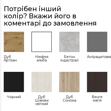
Потрібен інший
колір? Вкажи його в
коментарі до замовлення
Дуб
Німфея
Бетон
Антрацитови
Артізан
альба
індастріал
Чорний
Дуб
Дуб
Венге
Шамані
Сонома
магія
світлий