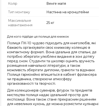
Колір
Венге магія
Тип монтажу
Настінна на кронштейни
Максимальне
25 кг
навантаження
Для кого підійде ця полиця для книжок
Полиця ПК-10 чудово підходить для книголюбів, які
бажають організувати своє книжкову колекцію в
компактному форматі. Вона ідеальна для спальні, де
потрібно зберігати улюблені видання в зоні дотягу
перед сном. Студенти та школярі оцінять зручність
розміщення навчальної літератури, а також
можливість зберігати дипломи, грамоти та відзнаки.
Полиця гармонійно впишеться в кабінет фрілансера
чи працівника, створюючи атмосферу
організованості та творчості.
Для колекціонерів сувенірів, фігурок та предметів
мистецтва полиця надає ідеальний простір для
експозиції. Вона також стане прекрасним рішенням
для невеликих кухонь, де можна розмістити кулінарні