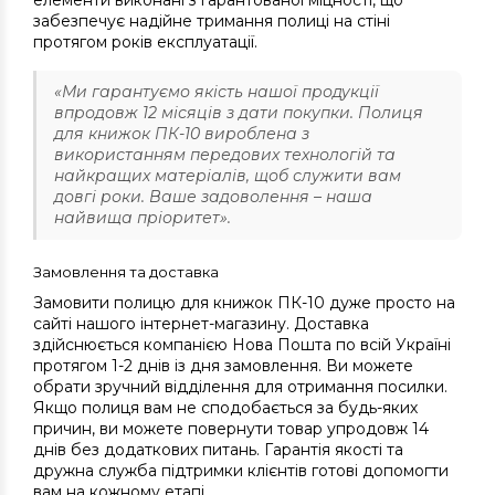
елементи виконані з гарантованої міцності, що
забезпечує надійне тримання полиці на стіні
протягом років експлуатації.
«Ми гарантуємо якість нашої продукції
впродовж 12 місяців з дати покупки. Полиця
для книжок ПК-10 вироблена з
використанням передових технологій та
найкращих матеріалів, щоб служити вам
довгі роки. Ваше задоволення – наша
найвища пріоритет».
Замовлення та доставка
Замовити полицю для книжок ПК-10 дуже просто на
сайті нашого інтернет-магазину. Доставка
здійснюється компанією Нова Пошта по всій Україні
протягом 1-2 днів із дня замовлення. Ви можете
обрати зручний відділення для отримання посилки.
Якщо полиця вам не сподобається за будь-яких
причин, ви можете повернути товар упродовж 14
днів без додаткових питань. Гарантія якості та
дружна служба підтримки клієнтів готові допомогти
вам на кожному етапі.