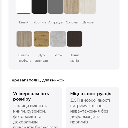
Білий
Чорний
Антрацит
Сонома
Шамоні
Шамоні
Дуб
Бетон
Венге
трюфель
артизан
магія
Переваги полиці для книжок
Універсальність
Міцна конструкція
розміру
ДСП високої якості
Полиця вмістить
витримує значні
книги, сувеніри,
навантаження без
фоторамки та
деформацій та
декоративні
прогинів
предмети будь-якого