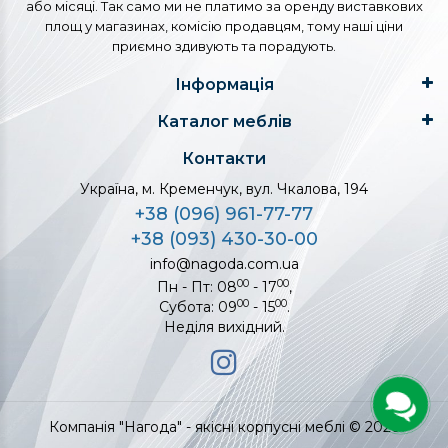
або місяці. Так само ми не платимо за оренду виставкових
площ у магазинах, комісію продавцям, тому наші ціни
приємно здивують та порадують.
Інформація
Каталог меблів
Контакти
Україна, м. Кременчук, вул. Чкалова, 194
+38 (096) 961-77-77
+38 (093) 430-30-00
info@nagoda.com.ua
00
00
Пн - Пт: 08
- 17
,
00
00
Субота: 09
- 15
.
Неділя вихідний.
Компанія "Нагода" - якісні корпусні меблі © 2026