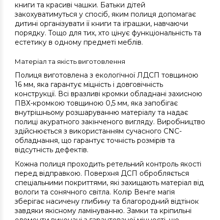
книги та красиві чашки. Батьки дітей
закохуватимуться у спосіб, яким полиця допомагає
дитині організувати її книги та іграшки, навчаючи
порядку. Тощо для тих, хто цінує функціональність та
естетику в одному предметі меблів.
Матеріал та якість виготовлення
Полиця виготовлена з екологічної ЛДСП товщиною
16 мм, яка гарантує міцність і довговічність
конструкції. Всі вразливі кромки обладнані захисною
ПВХ-кромкою товщиною 0,5 мм, яка запобігає
внутрішньому розшаруванню матеріалу та надає
полиці акуратного закінченого вигляду. Виробництво
здійснюється з використанням сучасного CNC-
обладнання, що гарантує точність розмірів та
відсутність дефектів.
Кожна полиця проходить ретельний контроль якості
перед відправкою. Поверхня ДСП обробляється
спеціальними покриттями, які захищають матеріал від
вологи та сонячного світла. Колір Венге магія
зберігає насичену глибину та благородний відтінок
завдяки якісному ламінуванню. Замки та кріпильні