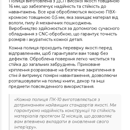
Полиця виготовлена з ДСП високої якості товщиною
16 мм, що забезпечує надійність та стійкість до
навантажень. Все краї обробляються якісною ПВХ-
кромкою товщиною 0,5 мм, яка захищає матеріал від
вологи, пилу й механічних пошкоджень.
Виробництво здійснюється за допомогою сучасного
обладнання з CNC-обробкою, що гарантує точність
розмірів і акуратність кожної деталі.
Кожна полиця проходить перевірку якості перед
відправленням, щоб гарантувати вам товар без
дефектів. Оброблена поверхня легко чиститься та
стійка до загальних забруднень. Приховане
кріплення розраховане на безпечне закріплення в
стіні й витримує помірні навантаження, дозволяючи
розташовувати на полиці книги, декор та інші
предмети повсякденного використання.
«Кожна полиця ПК-10 виготовляється з
дотриманням найвищих стандартів якості. Ми
гарантуємо надійність конструкції та стійкість
матеріалів протягом 12 місяців, що дозволяє
вам впевнено вкладати в оновлення свого
інтер'єру».