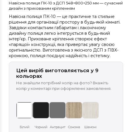
Навісна полиця ПК-10 з ДСП 548×800×250 мм — сучасний
дизайн з прихованим кріпленням
Навісна полиця ПК-10 — це практичне та стильне
рішення для організації простору в будь-якій кімнаті.
Завдяки компактним габаритам і лаконічному
дизайну полиця легко інтегрується в будь-який
інтер'єр. Приховане кріплення створює ефект
«парящої» конструкції, яка привертає увагу своєю
оригінальністю. Виготовлена з якісного ДСП з ПВХ-
кромкою, полиця поєднує надійність і естетику.
Цей виріб виготовляється у 9
кольорах
Не знайшли потрібний колір на фото? Вкажіть
колір у коментарі при оформленні замовлення.
Білий
Чорний
Антрацит
Сонома
Шамоні