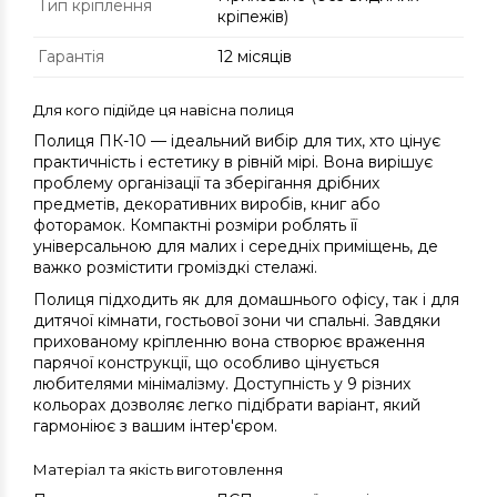
Тип кріплення
кріпежів)
Гарантія
12 місяців
Для кого підійде ця навісна полиця
Полиця ПК-10 — ідеальний вибір для тих, хто цінує
практичність і естетику в рівній мірі. Вона вирішує
проблему організації та зберігання дрібних
предметів, декоративних виробів, книг або
фоторамок. Компактні розміри роблять її
універсальною для малих і середніх приміщень, де
важко розмістити громіздкі стелажі.
Полиця підходить як для домашнього офісу, так і для
дитячої кімнати, гостьової зони чи спальні. Завдяки
прихованому кріпленню вона створює враження
парячої конструкції, що особливо цінується
любителями мінімалізму. Доступність у 9 різних
кольорах дозволяє легко підібрати варіант, який
гармоніює з вашим інтер'єром.
Матеріал та якість виготовлення