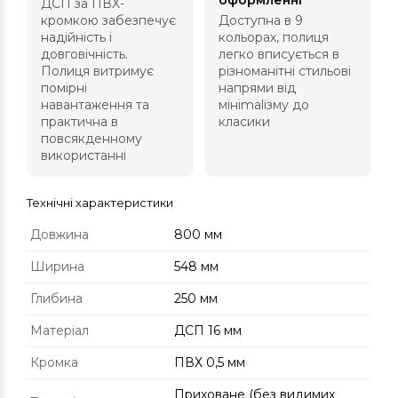
оформленні
ДСП за ПВХ-
кромкою забезпечує
Доступна в 9
надійність і
кольорах, полиця
довговічність.
легко вписується в
Полиця витримує
різноманітні стильові
помірні
напрями від
навантаження та
мініmalізму до
практична в
класики
повсякденному
використанні
Технічні характеристики
Довжина
800 мм
Ширина
548 мм
Глибина
250 мм
Матеріал
ДСП 16 мм
Кромка
ПВХ 0,5 мм
Приховане (без видимих