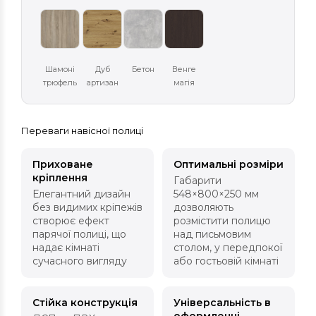
Шамоні
Дуб
Бетон
Венге
трюфель
артизан
магія
Переваги навісної полиці
Приховане
Оптимальні розміри
кріплення
Габарити
Елегантний дизайн
548×800×250 мм
без видимих кріпежів
дозволяють
створює ефект
розмістити полицю
парячої полиці, що
над письмовим
надає кімнаті
столом, у передпокої
сучасного вигляду
або гостьовій кімнаті
Стійка конструкція
Універсальність в