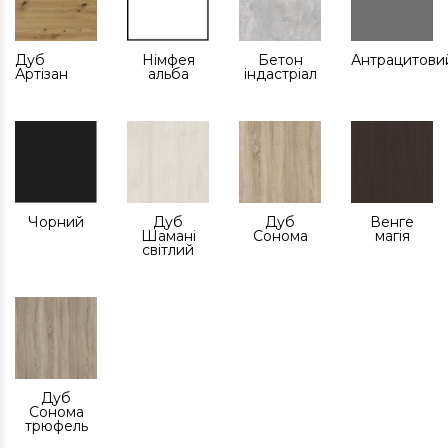
Дуб
Німфея
Бетон
Антрацитови
Артізан
альба
індастріал
Чорний
Дуб
Дуб
Венге
Шамані
Сонома
магія
світлий
Дуб
Сонома
трюфель