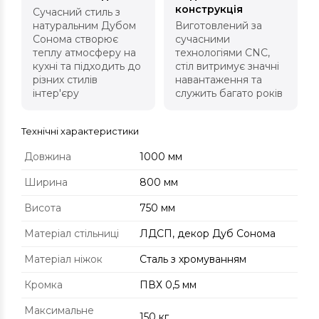
конструкція
Сучасний стиль з
натуральним Дубом
Виготовлений за
Сонома створює
сучасними
теплу атмосферу на
технологіями CNC,
кухні та підходить до
стіл витримує значні
різних стилів
навантаження та
інтер'єру
служить багато років
Технічні характеристики
Довжина
1000 мм
Ширина
800 мм
Висота
750 мм
Матеріал стільниці
ЛДСП, декор Дуб Сонома
Матеріал ніжок
Сталь з хромуванням
Кромка
ПВХ 0,5 мм
Максимальне
150 кг