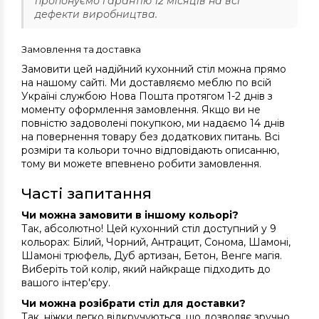
пропонуємо гарантію 12 місяців на всі
дефекти виробництва.
Замовлення та доставка
Замовити цей надійний кухонний стіл можна прямо
на нашому сайті. Ми доставляємо меблю по всій
Україні службою Нова Пошта протягом 1-2 днів з
моменту оформлення замовлення. Якщо ви не
повністю задоволені покупкою, ми надаємо 14 днів
на повернення товару без додаткових питань. Всі
розміри та кольори точно відповідають описанню,
тому ви можете впевнено робити замовлення.
Часті запитання
Чи можна замовити в іншому кольорі?
Так, абсолютно! Цей кухонний стіл доступний у 9
кольорах: Білий, Чорний, Антрацит, Сонома, Шамоні,
Шамоні трюфель, Дуб артизан, Бетон, Венге магія.
Виберіть той колір, який найкраще підходить до
вашого інтер'єру.
Чи можна розібрати стіл для доставки?
Так, ніжки легко відкручуються, що дозволяє зручно