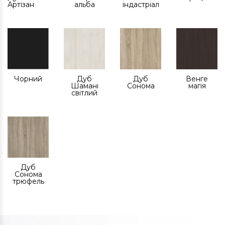
Артізан
альба
індастріал
Чорний
Дуб
Дуб
Венге
Шамані
Сонома
магія
світлий
Дуб
Сонома
трюфель