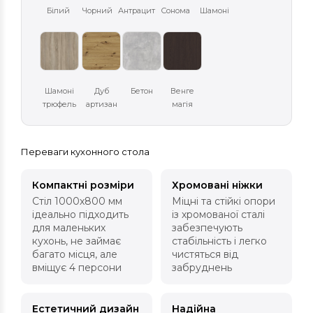
Білий
Чорний
Антрацит
Сонома
Шамоні
Шамоні
Дуб
Бетон
Венге
трюфель
артизан
магія
Переваги кухонного стола
Компактні розміри
Хромовані ніжки
Стіл 1000х800 мм
Міцні та стійкі опори
ідеально підходить
із хромованої сталі
для маленьких
забезпечують
кухонь, не займає
стабільність і легко
багато місця, але
чистяться від
вміщує 4 персони
забруднень
Естетичний дизайн
Надійна