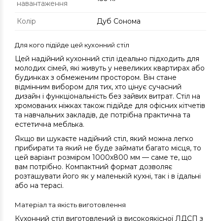
навантаження
Колір
Дуб Сонома
Для кого підійде цей кухонний стіл
Цей надійний кухонний стіл ідеально підходить для
молодих сімей, які живуть у невеликих квартирах або
будинках з обмеженим простором. Він стане
відмінним вибором для тих, хто цінує сучасний
дизайн і функціональність без зайвих витрат. Стіл на
хромованих ніжках також підійде для офісних кітчетів
та навчальних закладів, де потрібна практична та
естетична меблька.
Якщо ви шукаєте надійний стіл, який можна легко
прибирати та який не буде займати багато місця, то
цей варіант розміром 1000х800 мм — саме те, що
вам потрібно. Компактний формат дозволяє
розташувати його як у маленькій кухні, так і в їдальні
або на терасі.
Матеріал та якість виготовлення
Кухонний стіл виготовлений із високоякісної ЛДСП з