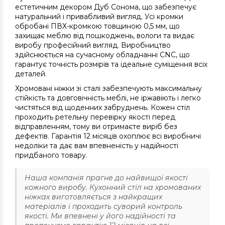
естетичним декором Дуб Сонома, що забезпечує
натуральний і привабливий вигляд. Усі кромки
обробані ПВХ-кромкою товщиною 0,5 мм, що
захищає меблю від пошкоджень, вологи та видає
виробу професійний вигляд. Виробництво
здійснюється на сучасному обладнанні CNC, що
гарантує точність розмірів та ідеальне суміщення всіх
деталей.
Хромовані ніжки зі сталі забезпечують максимальну
стійкість та довговічність меблі, не іржавіють і легко
чистяться від щоденних забруднень. Кожен стіл
проходить ретельну перевірку якості перед
відправленням, тому ви отримаєте виріб без
дефектів. Гарантія 12 місяців охоплює всі виробничі
недоліки та дає вам впевненість у надійності
придбаного товару.
Наша компанія прагне до найвищої якості
кожного виробу. Кухонний стіл на хромованих
ніжках виготовляється з найкращих
матеріалів і проходить суворий контроль
якості. Ми впевнені у його надійності та