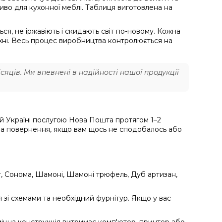
иво для кухонної меблі. Таблиця виготовлена на
ься, не іржавіють і скидають світ по-новому. Кожна
хні. Весь процес виробництва контролюється на
сяців. Ми впевнені в надійності нашої продукції
й Україні послугою Нова Пошта протягом 1–2
 на повернення, якщо вам щось не сподобалось або
ит, Сонома, Шамоні, Шамоні трюфель, Дуб артизан,
я зі схемами та необхідний фурнітур. Якщо у вас
міцна конструкція витримає комп'ютер, принтер або