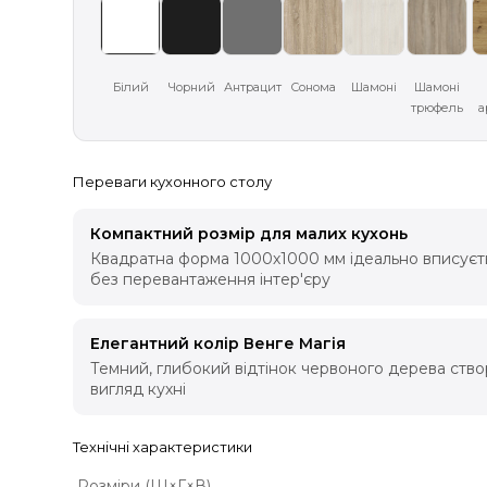
Білий
Чорний
Антрацит
Сонома
Шамоні
Шамоні
трюфель
а
Переваги кухонного столу
Компактний розмір для малих кухонь
Квадратна форма 1000х1000 мм ідеально вписуєт
без перевантаження інтер'єру
Елегантний колір Венге Магія
Темний, глибокий відтінок червоного дерева ств
вигляд кухні
Технічні характеристики
Розміри (Ш×Г×В)