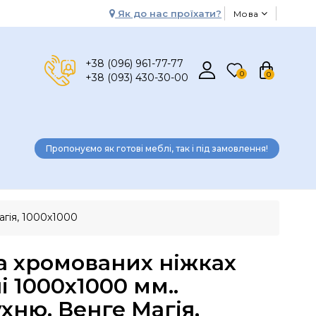
Як до нас проїхати?
Мова
+38 (096) 961-77-77
0
0
+38 (093) 430-30-00
Пропонуємо як готові меблі, так і під замовлення!
агія, 1000х1000
а хромованих ніжках
і 1000х1000 мм..
ухню. Венге Магія,