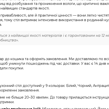
ниці від розбухання та проникнення вологи, що критично важл
найвищих стандартів якості.
привабливості, але й практичної цінності — вони легко чистят
, тому стіл витримає інтенсивне використання в родинній ку
а.
ся з найвищої якості матеріалів і є гарантованим на 12 мі
обництва».
ар до кошика та оформіть замовлення. Ми доставляємо по всі
, щоб уникнути пошкоджень під час доставки. У вас є 14 днів
 дати покупки.
кухонний стіл доступний у 9 кольорах: Білий, Чорний, Антрац
оформленні замовлення.
айме не більше 20–30 хвилин. До товару прилаціється інструкці
дтримки.
 крім приймання їжі?
Абсолютно, стіл універсальний. Його 