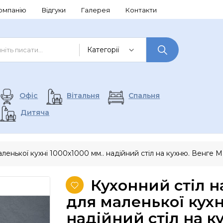
омпанію
Відгуки
Галерея
Контакти
Офіс
Вітальня
Спальня
Дитяча
ленької кухні 1000х1000 мм.. надійний стіл на кухню. Венге М
Кухонний стіл н
для маленької кухн
надійний стіл на к