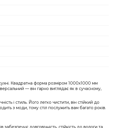
 кухні. Квадратна форма розміром 1000х1000 мм
іверсальний — він гарно виглядає як в сучасному,
ість і стиль. Його легко чистити, він стійкий до
дить з моди, тому стіл послужить вам багато років.
 забезпечує довговічність, стійкість до вологи та