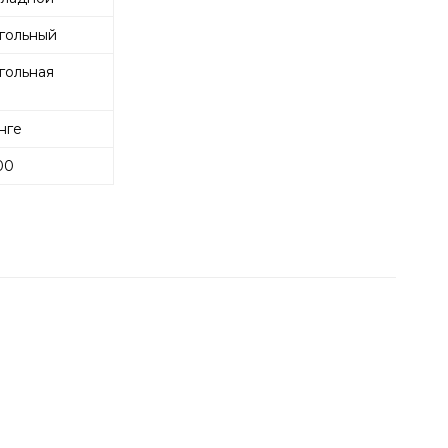
гольный
гольная
нге
00