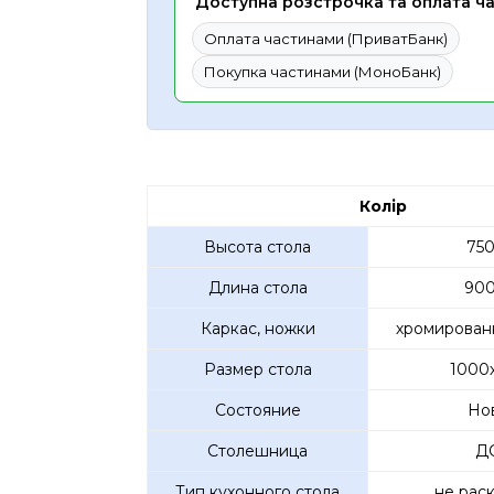
Доступна розстрочка та оплата ч
Оплата частинами (ПриватБанк)
Покупка частинами (МоноБанк)
Колір
Высота стола
750
Длина стола
900
Каркас, ножки
хромированн
Размер стола
1000
Состояние
Но
Столешница
Д
Тип кухонного стола
не рас