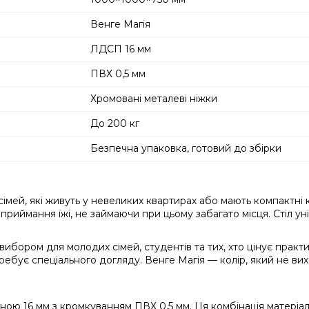
Венге Магія
ЛДСП 16 мм
ПВХ 0,5 мм
Хромовані металеві ніжки
До 200 кг
Безпечна упаковка, готовий до збірки
сімей, які живуть у невеликих квартирах або мають компактні
риймання їжі, не займаючи при цьому забагато місця. Стіл ун
бором для молодих сімей, студентів та тих, хто цінує практичн
бує спеціального догляду. Венге Магія — колір, який не вихо
ою 16 мм з кромкуванням ПВХ 0,5 мм. Ця комбінація матеріалів