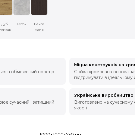
Дуб
Бетон
Венге
ртизан
магія
Міцна конструкція на хро
ься в обмежений простір
Стійка хромована основа заб
підтримувати в ідеальному 
Українське виробництво
орює сучасний і затишний
Виготовлено на сучасному 
якості
1000×1000×750 мм