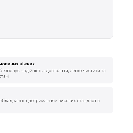
мованих ніжках
езпечує надійність і довголіття, легко чистити та
стані
обладнанні з дотриманням високих стандартів