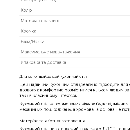
Колір
Матеріал стільниці
Кромка
База/Ніжки
Максимальне навантаження
Упаковка та доставка
Для кого підійде цей кухонний стіл
Цей надійний кухонний стіл ідеально підходить для 
дозволяє комфортно розміститися кільком людям за п
так і в класичному інтер'єрі.
Кухонний стіл на хромованих ніжках буде відмінним ви
механічних пошкоджень, а хромована основа не потре
Матеріал та якість виготовлення
Кухонний стіл виготовлений із якісного ЛДСП товщин