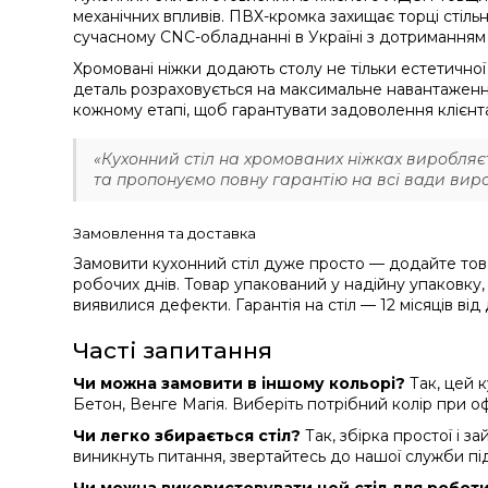
механічних впливів. ПВХ-кромка захищає торці стіль
сучасному CNC-обладнанні в Україні з дотриманням 
Хромовані ніжки додають столу не тільки естетичної 
деталь розраховується на максимальне навантаження
кожному етапі, щоб гарантувати задоволення клієнт
«Кухонний стіл на хромованих ніжках виробляєть
та пропонуємо повну гарантію на всі вади вир
Замовлення та доставка
Замовити кухонний стіл дуже просто — додайте тов
робочих днів. Товар упакований у надійну упаковку
виявилися дефекти. Гарантія на стіл — 12 місяців від
Часті запитання
Чи можна замовити в іншому кольорі?
Так, цей 
Бетон, Венге Магія. Виберіть потрібний колір при 
Чи легко збирається стіл?
Так, збірка простої і з
виникнуть питання, звертайтесь до нашої служби пі
Чи можна використовувати цей стіл для роботи