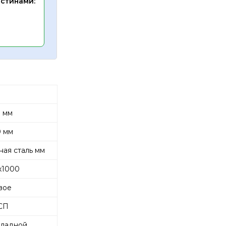
астинами:
 мм
 мм
ая сталь мм
х1000
вое
СП
кладной