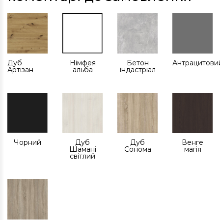
Дуб
Німфея
Бетон
Антрацитови
Артізан
альба
індастріал
Чорний
Дуб
Дуб
Венге
Шамані
Сонома
магія
світлий