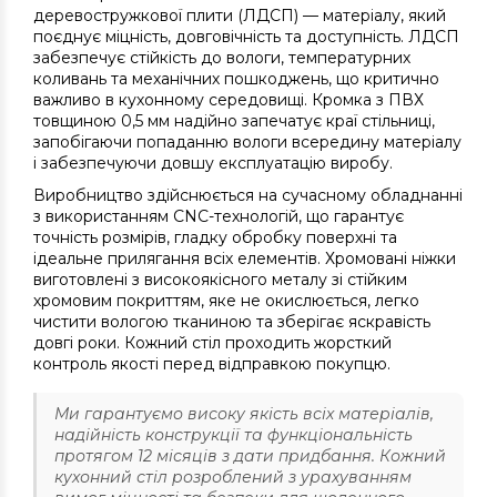
деревостружкової плити (ЛДСП) — матеріалу, який
поєднує міцність, довговічність та доступність. ЛДСП
забезпечує стійкість до вологи, температурних
коливань та механічних пошкоджень, що критично
важливо в кухонному середовищі. Кромка з ПВХ
товщиною 0,5 мм надійно запечатує краї стільниці,
запобігаючи попаданню вологи всередину матеріалу
і забезпечуючи довшу експлуатацію виробу.
Виробництво здійснюється на сучасному обладнанні
з використанням CNC-технологій, що гарантує
точність розмірів, гладку обробку поверхні та
ідеальне прилягання всіх елементів. Хромовані ніжки
виготовлені з високоякісного металу зі стійким
хромовим покриттям, яке не окислюється, легко
чистити вологою тканиною та зберігає яскравість
довгі роки. Кожний стіл проходить жорсткий
контроль якості перед відправкою покупцю.
Ми гарантуємо високу якість всіх матеріалів,
надійність конструкції та функціональність
протягом 12 місяців з дати придбання. Кожний
кухонний стіл розроблений з урахуванням