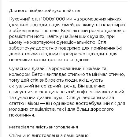
Для кого підійде цей кухонний стіл
Кухонний стіл 1000х1000 мм на хромованих ніжках
ідеально підходить для сімей, які живуть в квартирах
з обмеженою площею. Компактний розмір дозволяє
розмістити його навіть у найменших кухнях, при
цьому не жертвуючи функціональністю. Стіл
забезпечує достатню поверхню для приймання їжі
двома-трьома людьми і прекрасно підходить для
невеликих хатніх трапез та сніданків.
Сучасний дизайн з хромованими ніжками та
кольором Бетон виглядає стильно та мінімалістично,
тому цей стіл вибирають люди, які цінують
актуальний інтер'єрний тренд. Він відлично
вписується в скандинавський, лофт, мінімалістичний
та сучасний дизайн кухні. Стіл універсальний за
статтю і віком — він однаково востребуваний як для
молодих спеціалістів, так і для більш дорослого
поколінння.
Матеріал та якість виготовлення
Стільниця виготовлена з ламінованої