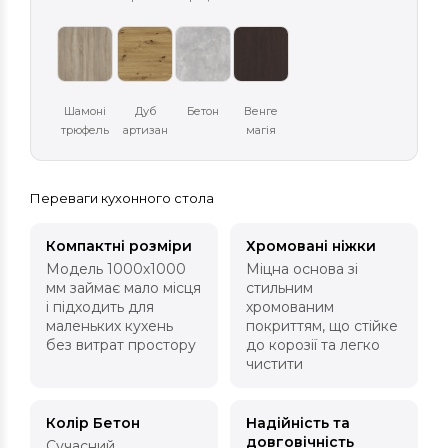
Шамоні
Дуб
Бетон
Венге
трюфель
артизан
магія
Переваги кухонного стола
Компактні розміри
Хромовані ніжки
Модель 1000х1000
Міцна основа зі
мм займає мало місця
стильним
і підходить для
хромованим
маленьких кухень
покриттям, що стійке
без витрат простору
до корозії та легко
чистити
Колір Бетон
Надійність та
довговічність
Сучасний,