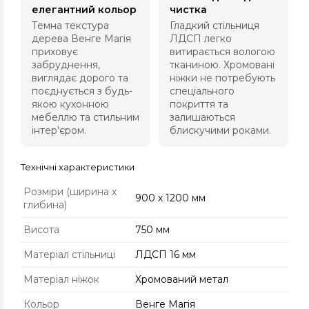
елегантний кольор
чистка
Темна текстура
Гладкий стільниця
дерева Венге Магія
ЛДСП легко
приховує
витирається вологою
забруднення,
тканиною. Хромовані
виглядає дорого та
ніжки не потребують
поєднується з будь-
спеціального
якою кухонною
покриття та
мебеллю та стильним
залишаються
інтер'єром.
блискучими роками.
Технічні характеристики
Розміри (ширина х
900 х 1200 мм
глибина)
Висота
750 мм
Матеріал стільниці
ЛДСП 16 мм
Матеріал ніжок
Хромований метал
Кольор
Венге Магія