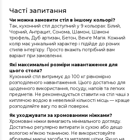
Часті запитання
Чи можна замовити стіл в іншому кольорі?
Так, кухонний стіл доступний у 9 кольорах: Білий,
Чорний, Антрацит, Сонома, Шамоні, Шамоні
трюфель, Дуб артизан, Бетон, Венге Магія. Кожний
колір має унікальний характер і підійде до різних
стилів інтер'єру. Просто вкажіть потрібний вам
варіант при замовленні.
Які максимальні розміри навантаження для
цього стола?
Кухонний стіл витримує до 100 кг рівномірно
розподіленого навантаження. Цього достатньо для
щоденного використання, посуду, напоїв та легких
предметів. Не рекомендується ставити на стіл чаші з
киплячою водою в невеликій кількості місць — краще
розподіляйте вагу по всій поверхні.
Як уходжувати за хромованими ніжками?
Хромовані ніжки вимагають мінімального догляду.
Достатньо регулярно витирати їх сухою або дещо
вологою м'якою тканиною. Не використовуйте
абразивні миючі засоби та металеві щітки. Якщо на