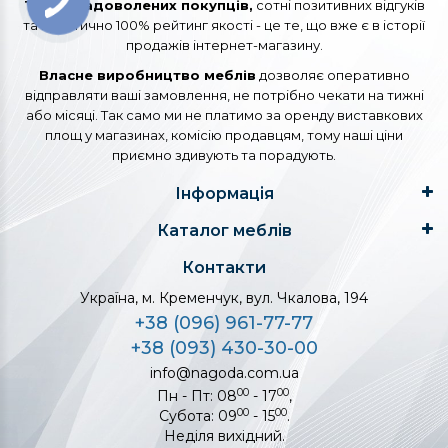
Тисячі задоволених покупців,
сотні позитивних відгуків
та практично 100% рейтинг якості - це те, що вже є в історії
продажів інтернет-магазину.
Власне виробництво меблів
дозволяє оперативно
відправляти ваші замовлення, не потрібно чекати на тижні
або місяці. Так само ми не платимо за оренду виставкових
площ у магазинах, комісію продавцям, тому наші ціни
приємно здивують та порадують.
Інформація
Каталог меблів
Контакти
Україна, м. Кременчук, вул. Чкалова, 194
+38 (096) 961-77-77
+38 (093) 430-30-00
info@nagoda.com.ua
00
00
Пн - Пт: 08
- 17
,
00
00
Субота: 09
- 15
.
Неділя вихідний.