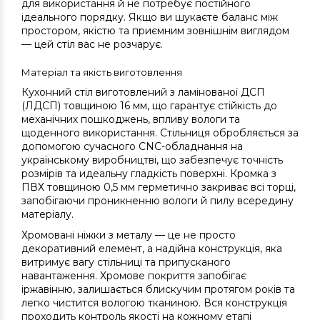
для використання й не потребує постійного
ідеального порядку. Якщо ви шукаєте баланс між
простором, якістю та приємним зовнішнім виглядом
— цей стіл вас не розчарує.
Матеріал та якість виготовлення
Кухонний стіл виготовлений з ламінованої ДСП
(ЛДСП) товщиною 16 мм, що гарантує стійкість до
механічних пошкоджень, впливу вологи та
щоденного використання. Стільниця обробляється за
допомогою сучасного CNC-обладнання на
українському виробництві, що забезпечує точність
розмірів та идеальну гладкість поверхні. Кромка з
ПВХ товщиною 0,5 мм герметично закриває всі торці,
запобігаючи проникненню вологи й пилу всередину
матеріалу.
Хромовані ніжки з металу — це не просто
декоративний елемент, а надійна конструкція, яка
витримує вагу стільниці та припусканого
навантаження. Хромове покриття запобігає
іржавінню, залишається блискучим протягом років та
легко чистится вологою тканиною. Вся конструкція
проходить контроль якості на кожному етапі