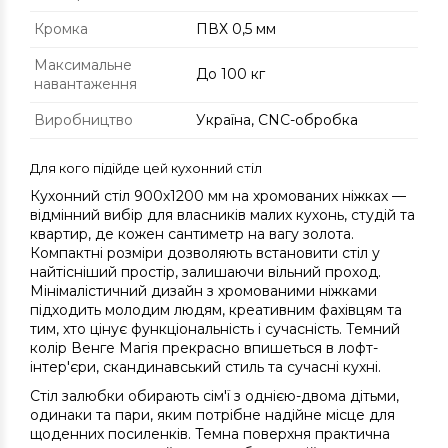
Кромка
ПВХ 0,5 мм
Максимальне
До 100 кг
навантаження
Виробництво
Україна, CNC-обробка
Для кого підійде цей кухонний стіл
Кухонний стіл 900х1200 мм на хромованих ніжках —
відмінний вибір для власників малих кухонь, студій та
квартир, де кожен сантиметр на вагу золота.
Компактні розміри дозволяють встановити стіл у
найтісніший простір, залишаючи вільний проход.
Мінімалістичний дизайн з хромованими ніжками
підходить молодим людям, креативним фахівцям та
тим, хто цінує функціональність і сучасність. Темний
колір Венге Магія прекрасно впишеться в лофт-
інтер'єри, скандинавський стиль та сучасні кухні.
Стіл залюбки обирають сім'ї з однією-двома дітьми,
одинаки та пари, яким потрібне надійне місце для
щоденних посиленків. Темна поверхня практична