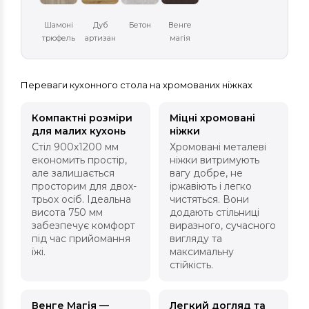
Шамоні
Дуб
Бетон
Венге
трюфель
артизан
магія
Переваги кухонного стола на хромованих ніжках
Компактні розміри
Міцні хромовані
для малих кухонь
ніжки
Стіл 900х1200 мм
Хромовані металеві
економить простір,
ніжки витримують
але залишається
вагу добре, не
просторим для двох-
іржавіють і легко
трьох осіб. Ідеальна
чистяться. Вони
висота 750 мм
додають стільниці
забезпечує комфорт
виразного, сучасного
під час прийомання
вигляду та
їжі.
максимальну
стійкість.
Венге Магія —
Легкий догляд та