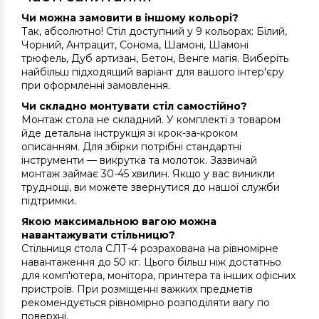
Чи можна замовити в іншому кольорі?
Так, абсолютно! Стіл доступний у 9 кольорах: Білий,
Чорний, Антрацит, Сонома, Шамоні, Шамоні
трюфель, Дуб артизан, Бетон, Венге магія. Виберіть
найбільш підходящий варіант для вашого інтер'єру
при оформленні замовлення.
Чи складно монтувати стіл самостійно?
Монтаж стола не складний. У комплекті з товаром
йде детальна інструкція зі крок-за-кроком
описанням. Для збірки потрібні стандартні
інструменти — викрутка та молоток. Зазвичай
монтаж займає 30-45 хвилин. Якщо у вас виникли
труднощі, ви можете звернутися до нашої служби
підтримки.
Якою максимальною вагою можна
навантажувати стільницю?
Стільниця стола СЛТ-4 розрахована на рівномірне
навантаження до 50 кг. Цього більш ніж достатньо
для комп'ютера, монітора, принтера та інших офісних
пристроїв. При розміщенні важких предметів
рекомендується рівномірно розподіляти вагу по
поверхні.