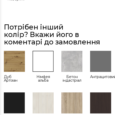
Потрібен інший
колір? Вкажи його в
коментарі до замовлення
Дуб
Німфея
Бетон
Антрацитови
Артізан
альба
індастріал