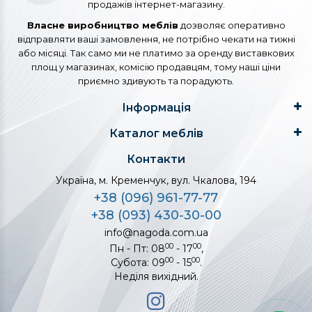
продажів інтернет-магазину.
Власне виробництво меблів
дозволяє оперативно
відправляти ваші замовлення, не потрібно чекати на тижні
або місяці. Так само ми не платимо за оренду виставкових
площ у магазинах, комісію продавцям, тому наші ціни
приємно здивують та порадують.
Інформація
Каталог меблів
Контакти
Україна, м. Кременчук, вул. Чкалова, 194
+38 (096) 961-77-77
+38 (093) 430-30-00
info@nagoda.com.ua
00
00
Пн - Пт: 08
- 17
,
00
00
Субота: 09
- 15
.
Неділя вихідний.