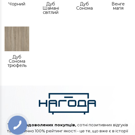
Чорний
Дуб
Дуб
Венге
Шамані
Сонома
магія
світлий
Дуб
Сонома
трюфель
Тисячі задоволених покупців,
сотні позитивних відгуків
та практично 100% рейтинг якості - це те, що вже є в історії