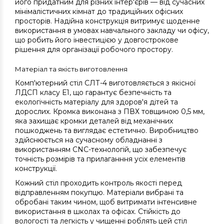
його придатним для різних інтер'єрів — від сучасних
мінімалістичних кімнат до традиційних офісних
просторів. Надійна конструкція витримує щоденне
використання в умовах навчального закладу чи офісу,
що робить його інвестицією у довгострокове
рішення для організації робочого простору.
Матеріал та якість виготовлення
Комп'ютерний стіл СЛТ-4 виготовляється з якісної
ЛДСП класу Е1, що гарантує безпечність та
екологічність матеріалу для здоров'я дітей та
дорослих. Кромка виконана з ПВХ товщиною 0,5 мм,
яка захищає кромки деталей від механічних
пошкоджень та виглядає естетично. Виробництво
здійснюється на сучасному обладнанні з
використанням CNC-технологій, що забезпечує
точність розмірів та прилаганння усіх елементів
конструкції.
Кожний стіл проходить контроль якості перед
відправленням покупцю. Матеріали вибрані та
обробані таким чином, щоб витримати інтенсивне
використання в школах та офісах. Стійкість до
вологості та легкість у чищенні роблять цей стіл