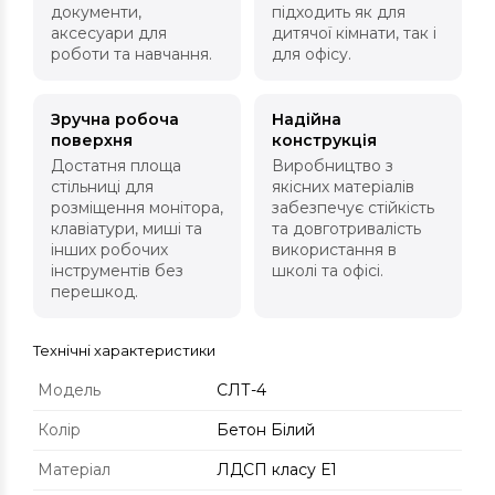
документи,
підходить як для
аксесуари для
дитячої кімнати, так і
роботи та навчання.
для офісу.
Зручна робоча
Надійна
поверхня
конструкція
Достатня площа
Виробництво з
стільниці для
якісних матеріалів
розміщення монітора,
забезпечує стійкість
клавіатури, миші та
та довготривалість
інших робочих
використання в
інструментів без
школі та офісі.
перешкод.
Технічні характеристики
Модель
СЛТ-4
Колір
Бетон Білий
Матеріал
ЛДСП класу Е1