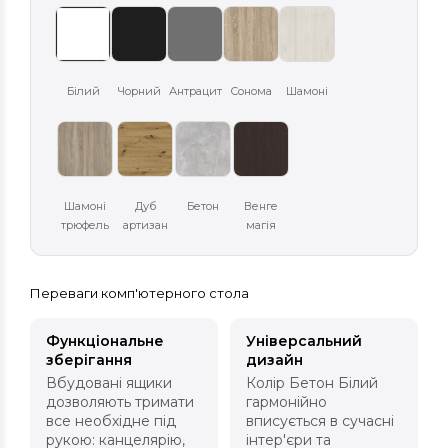
Білий
Чорний
Антрацит
Сонома
Шамоні
Шамоні
Дуб
Бетон
Венге
трюфель
артизан
магія
Переваги комп'ютерного стола
Функціональне
Універсальний
зберігання
дизайн
Вбудовані ящики
Колір Бетон Білий
дозволяють тримати
гармонійно
все необхідне під
вписується в сучасні
рукою: канцелярію,
інтер'єри та