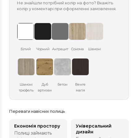
Не знайшли потрібний колір на фото? Вкажіть
колір у коментарі при оформленні замовлення.
Білий
Чорний
Антрацит
Сонома
Шамоні
Шамоні
Дуб
Бетон
Венге
трюфель
артизан
магія
Переваги навісних полиць
Економія простору
Універсальний
дизайн
Полиці займають