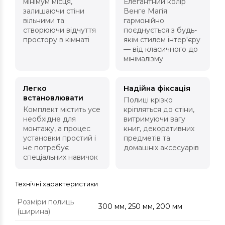
мінімум місця,
Елегантний колір
залишаючи стіни
Венге Магія
вільними та
гармонійно
створюючи відчуття
поєднується з будь-
простору в кімнаті
якім стилем інтер'єру
— від класичного до
мінімалізму
Легко
Надійна фіксація
встановлювати
Полиці крізко
Комплект містить усе
кріпляться до стіни,
необхідне для
витримуючи вагу
монтажу, а процес
книг, декоративних
установки простий і
предметів та
не потребує
домашніх аксесуарів
спеціальних навичок
Технічні характеристики
Розміри полиць
300 мм, 250 мм, 200 мм
(ширина)