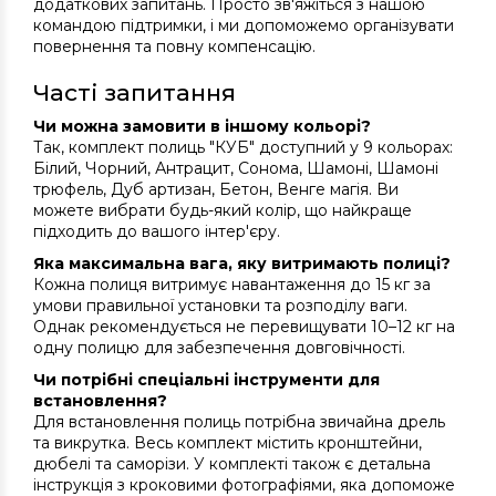
додаткових запитань. Просто зв'яжіться з нашою
командою підтримки, і ми допоможемо організувати
повернення та повну компенсацію.
Часті запитання
Чи можна замовити в іншому кольорі?
Так, комплект полиць "КУБ" доступний у 9 кольорах:
Білий, Чорний, Антрацит, Сонома, Шамоні, Шамоні
трюфель, Дуб артизан, Бетон, Венге магія. Ви
можете вибрати будь-який колір, що найкраще
підходить до вашого інтер'єру.
Яка максимальна вага, яку витримають полиці?
Кожна полиця витримує навантаження до 15 кг за
умови правильної установки та розподілу ваги.
Однак рекомендується не перевищувати 10–12 кг на
одну полицю для забезпечення довговічності.
Чи потрібні спеціальні інструменти для
встановлення?
Для встановлення полиць потрібна звичайна дрель
та викрутка. Весь комплект містить кронштейни,
дюбелі та саморізи. У комплекті також є детальна
інструкція з кроковими фотографіями, яка допоможе