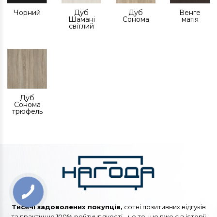
Чорний
Дуб
Дуб
Венге
Шамані
Сонома
магія
світлий
Дуб
Сонома
трюфель
Тисячі задоволених покупців,
сотні позитивних відгуків
та практично 100% рейтинг якості - це те, що вже є в історії