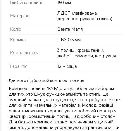
Глибина полиці
150 мм
ЛДСП (ламінована
Матеріал
деревностружкова плита)
Колір
Венге Магія
Кромка
ПВХ 0,5 мм
3 полиці, кронштейни,
Комплектація
дюбелі, саморізи, інструкція
Гарантія
12 місяців
Для кого підійде цей комплект полиць
Комплект полиць "КУБ" став улюбленим вибором
для тих, хто цінує функціональність та стиль. Це
чудовий варіант для студентів, які потребують місце
для книг та навчальних матеріалів. Молоді фахівці
оцінять можливість організувати робочий простір у
квартирі, розмістивши полиці над робочим столом.
Для батьків комплект стане помічником у дитячій
кімнаті, допомагаючи упорядкувати іграшки, книжки