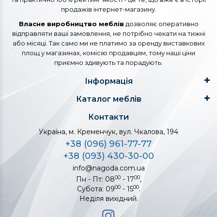
продажів інтернет-магазину.
Власне виробництво меблів
дозволяє оперативно
відправляти ваші замовлення, не потрібно чекати на тижні
або місяці. Так само ми не платимо за оренду виставкових
площ у магазинах, комісію продавцям, тому наші ціни
приємно здивують та порадують.
Інформація
Каталог меблів
Контакти
Україна, м. Кременчук, вул. Чкалова, 194
+38 (096) 961-77-77
+38 (093) 430-30-00
info@nagoda.com.ua
00
00
Пн - Пт: 08
- 17
,
00
00
Субота: 09
- 15
.
Неділя вихідний.