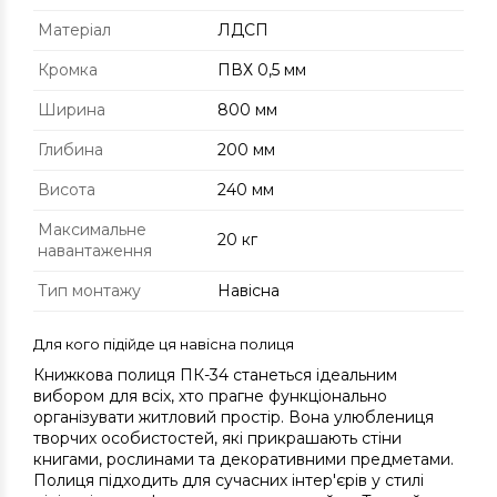
Матеріал
ЛДСП
Кромка
ПВХ 0,5 мм
Ширина
800 мм
Глибина
200 мм
Висота
240 мм
Максимальне
20 кг
навантаження
Тип монтажу
Навісна
Для кого підійде ця навісна полиця
Книжкова полиця ПК-34 станеться ідеальним
вибором для всіх, хто прагне функціонально
організувати житловий простір. Вона улюблениця
творчих особистостей, які прикрашають стіни
книгами, рослинами та декоративними предметами.
Полиця підходить для сучасних інтер'єрів у стилі