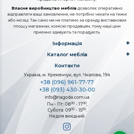
Власне виробництво меблів
дозволяє оперативно
відправляти ваші замовлення, не потрібно чекати на тижні
або місяці. Так само ми не платимо за оренду виставкових
площ у магазинах, комісію продавцям, тому наші ціни
приємно здивують та порадують.
Інформація
Каталог меблів
Контакти
Україна, м. Кременчук, вул. Чкалова, 194
+38 (096) 961-77-77
+38 (093) 430-30-00
info@nagoda.com.ua
00
00
Пн - Пт: 08
- 17
,
00
00
Субота: 09
- 15
.
Неділя вихідний.