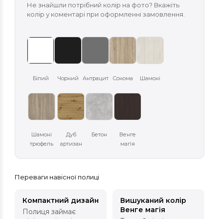
Не знайшли потрібний колір на фото? Вкажіть
колір у коментарі при оформленні замовлення.
Білий
Чорний
Антрацит
Сонома
Шамоні
Шамоні
Дуб
Бетон
Венге
трюфель
артизан
магія
Переваги навісної полиці
Компактний дизайн
Вишуканий колір
Венге магія
Полиця займає