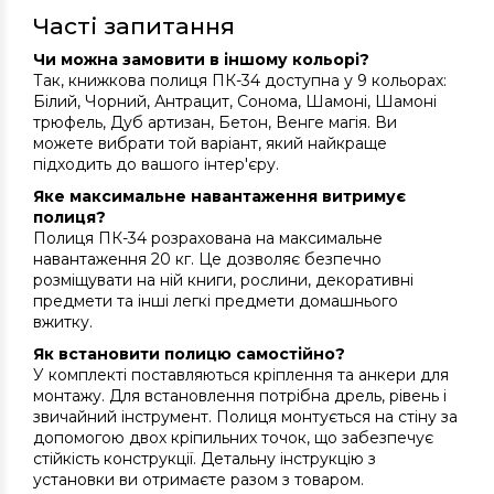
Часті запитання
Чи можна замовити в іншому кольорі?
Так, книжкова полиця ПК-34 доступна у 9 кольорах:
Білий, Чорний, Антрацит, Сонома, Шамоні, Шамоні
трюфель, Дуб артизан, Бетон, Венге магія. Ви
можете вибрати той варіант, який найкраще
підходить до вашого інтер'єру.
Яке максимальне навантаження витримує
полиця?
Полиця ПК-34 розрахована на максимальне
навантаження 20 кг. Це дозволяє безпечно
розміщувати на ній книги, рослини, декоративні
предмети та інші легкі предмети домашнього
вжитку.
Як встановити полицю самостійно?
У комплекті поставляються кріплення та анкери для
монтажу. Для встановлення потрібна дрель, рівень і
звичайний інструмент. Полиця монтується на стіну за
допомогою двох кріпильних точок, що забезпечує
стійкість конструкції. Детальну інструкцію з
установки ви отримаєте разом з товаром.