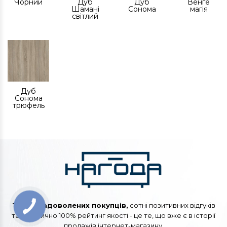
Чорний
Дуб
Дуб
Венге
Шамані
Сонома
магія
світлий
Дуб
Сонома
трюфель
Тисячі задоволених покупців,
сотні позитивних відгуків
та практично 100% рейтинг якості - це те, що вже є в історії
продажів інтернет-магазину.