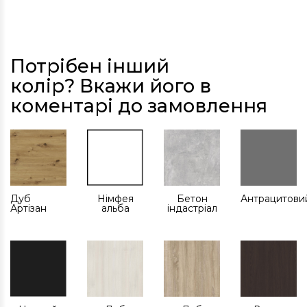
Потрібен інший
колір? Вкажи його в
коментарі до замовлення
Дуб
Німфея
Бетон
Антрацитови
Артізан
альба
індастріал