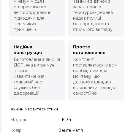
мінімум місця і
Темний відтінок з
створює ілюзію
характерною
легкості, ідеально
текстурою дерева
підходячи для
надає полиці
невеликих
благородного та
приміщень
стильного вигляду
Надійна
Просте
конструкція
встановлення
Виготовлена з якісної
Комплект
ДСП, яка витримує
поставляється із всім
значне
необхідним для
навантаження і
монтажу, що
тривалий час
дозволяє швидко
служить без
встановити полицю
деформацій
самостійно
Технічні характеристики
Модель
ПК-34
Колір
Венге магія