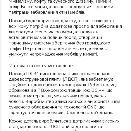
мінімалізму, лофту та сучасного дизайну. Темний
колір Венге магія ідеально поєднується з різними
палітрами забарвлення стін і меблів.
Полиця буде корисною для студентів, фахівців та
всіх, кому потрібна додаткова простір для зберігання
литератури. Невеликі розміри дозволяють
встановити кілька полиць поряд, створивши
повноцінну систему зберігання без громіздкого
шафи. Це рішення економить місце і дозволяє
уникнути нагромадження меблів у кімнаті.
Матеріал та якість виготовлення
Полиця ПК-34 виготовлена із якісної ламінованої
деревостружкової плити (ЛДСП), яка забезпечує
надійність і довговічність конструкції. Ребра полиці
обрамовані з ПВХ-кромкою товщиною 0,5 мм, що
захищає матеріал від механічних пошкоджень і
вологи. Виробництво здійснюється з використанням
сучасного обладнання та технологій CNC, що
гарантує точність розмірів і безшовність з'єднань.
Кожна деталь виробляється з дотриманням високих
стандартів якості. ЛДСП стійка до вологи та