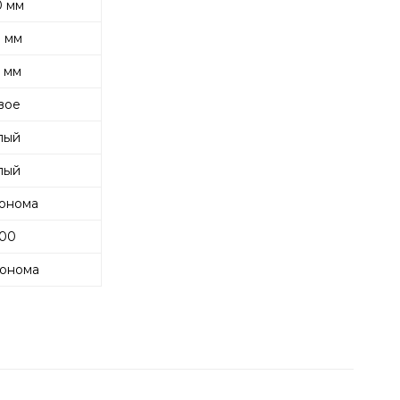
 мм
 мм
 мм
вое
лый
лый
онома
00
онома