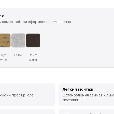
ах
 у коментарі при оформленні замовлення.
Дуб
Бетон
Венге
ртизан
магія
Легкий монтаж
жуючи простір, але
Встановлення займає кілька
поставки