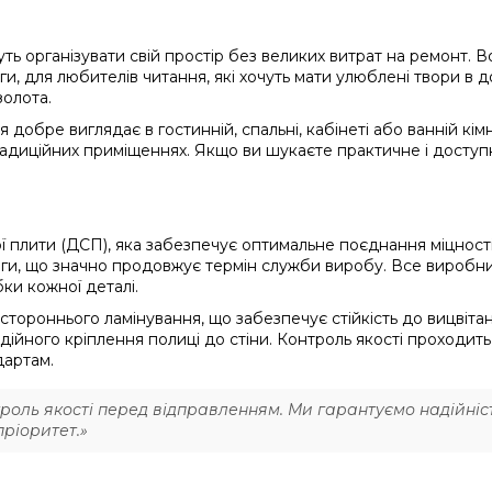
ь організувати свій простір без великих витрат на ремонт. В
ниги, для любителів читання, які хочуть мати улюблені твори в
золота.
добре виглядає в гостинній, спальні, кабінеті або ванній кім
традиційних приміщеннях. Якщо ви шукаєте практичне і досту
 плити (ДСП), яка забезпечує оптимальне поєднання міцності
ги, що значно продовжує термін служби виробу. Все виробн
бки кожної деталі.
ороннього ламінування, що забезпечує стійкість до вицвітанн
адійного кріплення полиці до стіни. Контроль якості проходит
дартам.
оль якості перед відправленням. Ми гарантуємо надійність
ріоритет.»