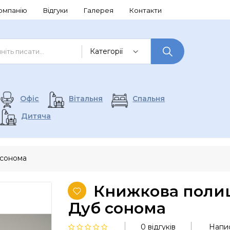
омпанію
Відгуки
Галерея
Контакти
Офіс
Вітальня
Спальня
Дитяча
 сонома
Книжкова полиц
Дуб сонома
0 відгуків
Напис