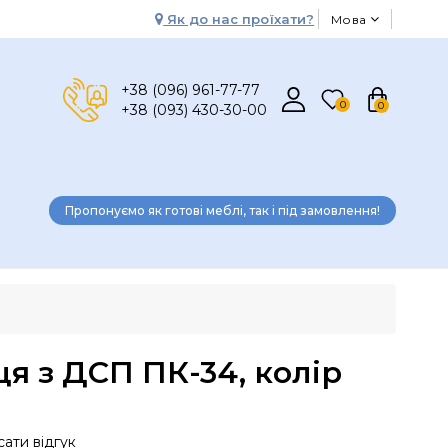
Як до нас проїхати?
Мова
+38 (096) 961-77-77
0
0
+38 (093) 430-30-00
Пропонуємо як готові меблі, так і під замовлення!
я з ДСП ПК-34, колір
ати відгук