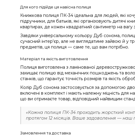
Для кого підійде ця навісна полиця
Книжкова полиця ПК-34 ідеальна для людей, які хочут
підручники, для батьків, які організовують дитячі к
квартирах, де кожен квадратний сантиметр на вагу 
Завдяки універсальному кольору Дуб сонома, полиця 
сучасний інтер'єр, але не виглядатиме зайвою й у 
предметів, ця полиця — саме те, що вам потрібно.
Матеріал та якість виготовлення
Полиця виготовлена з ламінованої деревостружкової
захищає полицю від механічних пошкоджень та воло
станків, що гарантує точність розмірів та якість обро
Колір Дуб сонома застосовується за допомогою двост
включені в комплект і мають належну міцність для н
що ви отримаєте товар, відповідний найвищим стан
«Кожна полиця ПК-34 проходить жорсткий контр
протягом 12 місяців. Ваше задоволення — наш п
Замовлення та доставка