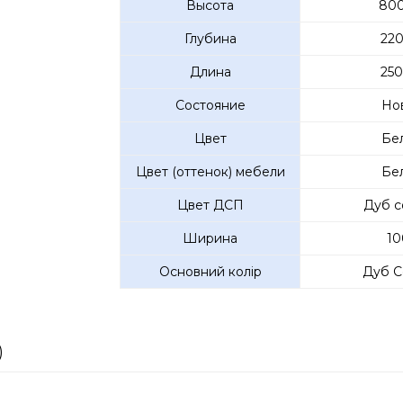
Высота
800
Глубина
220
Длина
250
Состояние
Но
Цвет
Бе
Цвет (оттенок) мебели
Бе
Цвет ДСП
Дуб с
Ширина
10
Основний колір
Дуб С
)