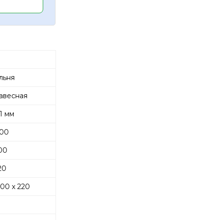
льня
авесная
 мм
00
00
20
00 x 220