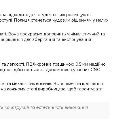
она підходить для студентів, які розміщують
 доступі. Полиця станеться чудовим рішенням у малих
наті. Вона прекрасно доповнить мінімалістичний та
пне рішення для зберігання та експонування
 та легкості. ПВХ-кромка товщиною 0,5 мм надійно
ицтво здійснюється за допомогою сучасних CNC-
я та механічних впливів. Всі елементи кріплення
ь на кожному етапі виробництва, щоб гарантувати,
 конструкції та естетичність виконання