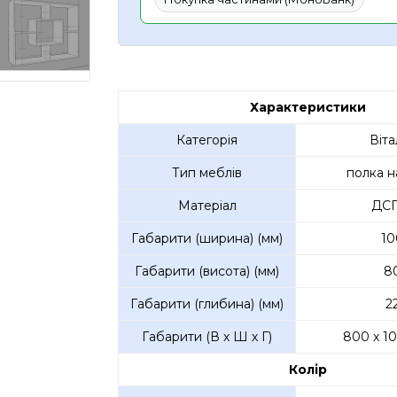
Характеристики
Категорія
Віта
Тип меблів
полка н
Матеріал
ДСП
Габарити (ширина) (мм)
10
Габарити (висота) (мм)
8
Габарити (глибина) (мм)
2
Габарити (В х Ш х Г)
800 x 10
Колір