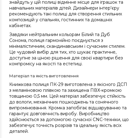
знайдуть у цій полиці відмінне місце для іграшок та
навчальних матеріалів дітей. Дизайнери інтер'єру
рекомендують такі полиці для створення стильних
композицій у спальнях, гостинних та домашніх
кабінетах.
Завдяки нейтральним кольорам Білий та Дуб
Сонома, полиця гармонійно поєднується з
мінімалістичним, скандинавським і сучасним стилем.
Це чудовий вибір для тих, хто шукає практичне,
доступне за ціною рішення для своєї квартири без
компромісу на якості та естетиці.
Матеріал та якість виготовлення
Книжкова полиця ПК-29 виготовлена з якісного ДСП
з меламіновою плівкою та захищена ПВХ-кромкою
товщиною 0,5 мм. Цей матеріал забезпечує стійкість
до вологи, механічних пошкоджень та сонячного
випромінювання. Кромка запобігає відшаруванню та
гарантує довговічність виробу. Виробництво
здійснюється за допомогою сучасної CNC-техніки, що
забезпечує точність розрізів та ідеальну якість всіх
деталей.