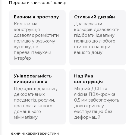
Переваги книжкової полиці
Економія простору
Стильний дизайн
Компактна
Два варіанти
конструкція
кольорів дозволяють
дозволяє розмістити
підібрати ідеальну
полицю у вузькому
полицю до любого
куточку, не
стилю та палітри
перевантажуючи
вашого дому
інтер'єр
Універсальність
Надійна
використання
конструкція
Підходить для книг,
Міцний ДСП та
декоративних
якісна ПВХ-кромка
предметів, рослин,
0,5 мм забезпечують
іграшок та іншого
довготривалу
домашнього
експлуатацію без
мінімалізму
деформацій
Технічні характеристики