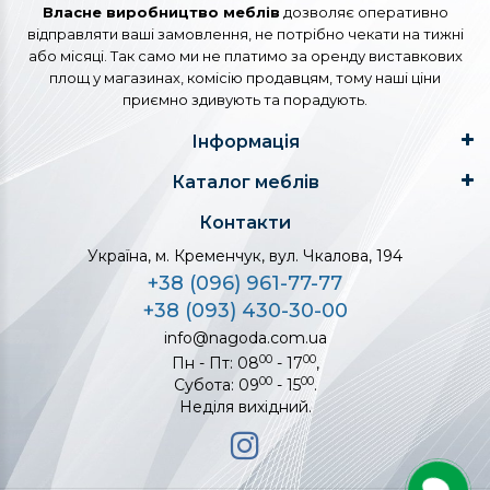
Власне виробництво меблів
дозволяє оперативно
відправляти ваші замовлення, не потрібно чекати на тижні
або місяці. Так само ми не платимо за оренду виставкових
площ у магазинах, комісію продавцям, тому наші ціни
приємно здивують та порадують.
Інформація
Каталог меблів
Контакти
Україна, м. Кременчук, вул. Чкалова, 194
+38 (096) 961-77-77
+38 (093) 430-30-00
info@nagoda.com.ua
00
00
Пн - Пт: 08
- 17
,
00
00
Субота: 09
- 15
.
Неділя вихідний.