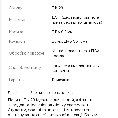
Артикул
ПК-29
ДСП (деревоволокниста
Матеріал
плита середньої щільності)
Кромка
ПВХ 0,5 мм
Кольори
Білий, Дуб Сонома
Меламінова плівка з ПВХ-
Обробка поверхні
кромкою
На стіну з кріпленнями (у
Способ монтажу
комплекті)
Гарантія
12 місяців
Для кого підійде ця книжкова полиця
Полиця ПК-29 ідеальна для людей, які цінять
порядок та функціональність у своєму житлі.
Студенти, фахівці та читачі оцінять зручність
розташування своєї книжкової колекції. Батьки