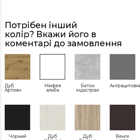
Потрібен інший
колір? Вкажи його в
коментарі до замовлення
Дуб
Німфея
Бетон
Антрацитови
Артізан
альба
індастріал
Чорний
Дуб
Дуб
Венге