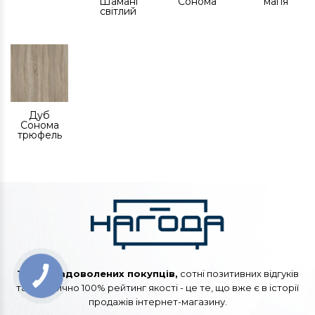
Шамані
Сонома
магія
світлий
Дуб
Сонома
трюфель
Тисячі задоволених покупців,
сотні позитивних відгуків
та практично 100% рейтинг якості - це те, що вже є в історії
продажів інтернет-магазину.