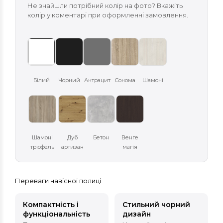
Не знайшли потрібний колір на фото? Вкажіть
колір у коментарі при оформленні замовлення.
Білий
Чорний
Антрацит
Сонома
Шамоні
Шамоні
Дуб
Бетон
Венге
трюфель
артизан
магія
Переваги навісної полиці
Компактність і
Стильний чорний
функціональність
дизайн