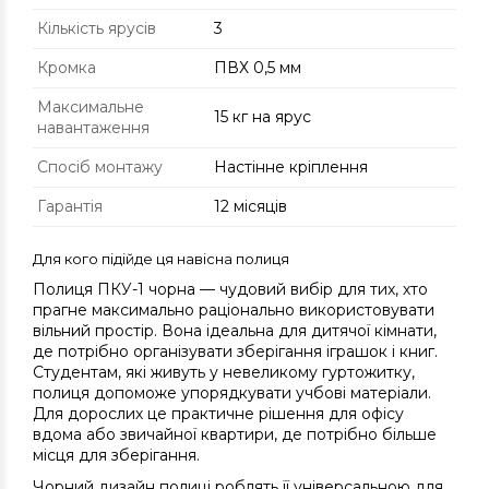
Кількість ярусів
3
Кромка
ПВХ 0,5 мм
Максимальне
15 кг на ярус
навантаження
Спосіб монтажу
Настінне кріплення
Гарантія
12 місяців
Для кого підійде ця навісна полиця
Полиця ПКУ-1 чорна — чудовий вибір для тих, хто
прагне максимально раціонально використовувати
вільний простір. Вона ідеальна для дитячої кімнати,
де потрібно організувати зберігання іграшок і книг.
Студентам, які живуть у невеликому гуртожитку,
полиця допоможе упорядкувати учбові матеріали.
Для дорослих це практичне рішення для офісу
вдома або звичайної квартири, де потрібно більше
місця для зберігання.
Чорний дизайн полиці роблять її універсальною для