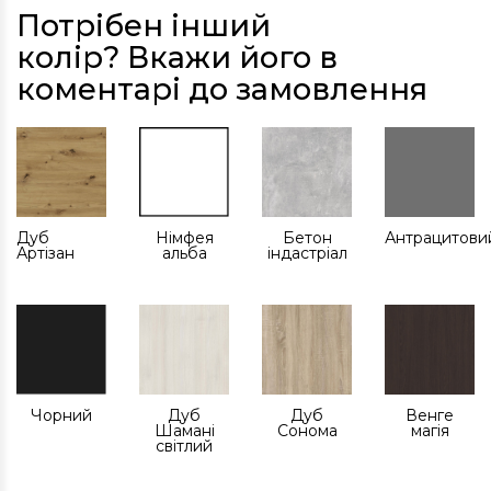
Потрібен інший
колір? Вкажи його в
коментарі до замовлення
Дуб
Німфея
Бетон
Антрацитови
Артізан
альба
індастріал
Чорний
Дуб
Дуб
Венге
Шамані
Сонома
магія
світлий