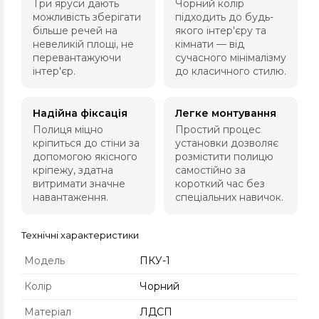
Три яруси дають
Чорний колір
можливість зберігати
підходить до будь-
більше речей на
якого інтер'єру та
невеликій площі, не
кімнати — від
перевантажуючи
сучасного мінімалізму
інтер'єр.
до класичного стилю.
Надійна фіксація
Легке монтування
Полиця міцно
Простий процес
кріпиться до стіни за
установки дозволяє
допомогою якісного
розмістити полицю
кріпежу, здатна
самостійно за
витримати значне
короткий час без
навантаження.
спеціальних навичок.
Технічні характеристики
Модель
ПКУ-1
Колір
Чорний
Матеріал
ЛДСП