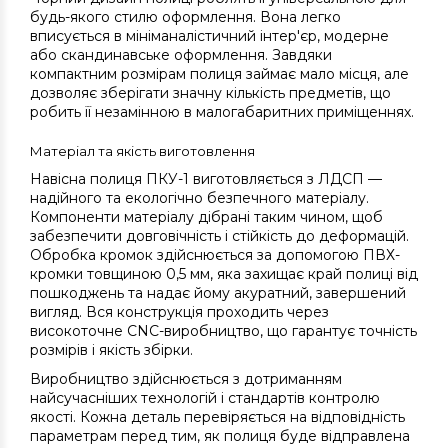
будь-якого стилю оформлення. Вона легко
вписується в мініманалістичний інтер'єр, модерне
або скандинавське оформлення. Завдяки
компактним розмірам полиця займає мало місця, але
дозволяє зберігати значну кількість предметів, що
робить її незамінною в малогабаритних приміщеннях.
Матеріал та якість виготовлення
Навісна полиця ПКУ-1 виготовляється з ЛДСП —
надійного та екологічно безпечного матеріалу.
Компоненти матеріалу дібрані таким чином, щоб
забезпечити довговічність і стійкість до деформацій.
Обробка кромок здійснюється за допомогою ПВХ-
кромки товщиною 0,5 мм, яка захищає край полиці від
пошкоджень та надає йому акуратний, завершений
вигляд. Вся конструкція проходить через
високоточне CNC-виробництво, що гарантує точність
розмірів і якість збірки.
Виробництво здійснюється з дотриманням
найсучасніших технологій і стандартів контролю
якості. Кожна деталь перевіряється на відповідність
параметрам перед тим, як полиця буде відправлена