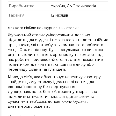
Виробництво
Україна, CNC-технологія
Гарантія
12 місяців
Для кого підійде цей журнальний столик
Журнальний столик універсальний ідеально
підходить для студентів, фрілансерів та дистанційних
працівників, які потребують компактного робочого
місця. Столик під ноутбук з регульованою висотою
оцінять люди, що цінять ергономіку та комфорт під
час роботи. Приліжковий столик стане незамінним
помічником для читання, снідання в ліжку або
перегляду фільмів на планшеті.
Молода сім'я, яка облаштовує невелику квартиру,
знайде в цьому столику ідеальне рішення для
економії простору без жертвування
функціональністю. Колір Антрацит універсально
підходить мінімалістичним, скандинавським та
сучасним інтер'єрам, доповнюючи будь-які
дизайнерські рішення.