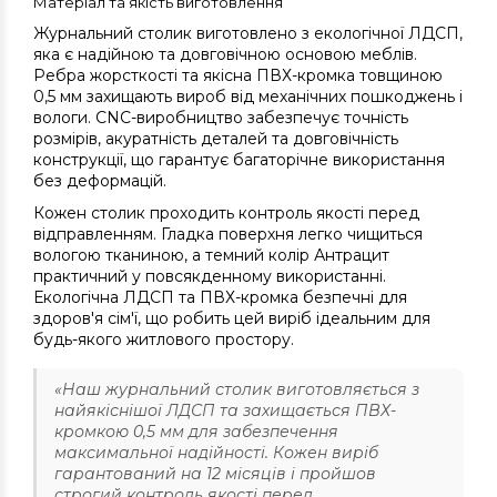
Матеріал та якість виготовлення
Журнальний столик виготовлено з екологічної ЛДСП,
яка є надійною та довговічною основою меблів.
Ребра жорсткості та якісна ПВХ-кромка товщиною
0,5 мм захищають вироб від механічних пошкоджень і
вологи. CNC-виробництво забезпечує точність
розмірів, акуратність деталей та довговічність
конструкції, що гарантує багаторічне використання
без деформацій.
Кожен столик проходить контроль якості перед
відправленням. Гладка поверхня легко чищиться
вологою тканиною, а темний колір Антрацит
практичний у повсякденному використанні.
Екологічна ЛДСП та ПВХ-кромка безпечні для
здоров'я сім'ї, що робить цей виріб ідеальним для
будь-якого житлового простору.
«Наш журнальний столик виготовляється з
найякіснішої ЛДСП та захищається ПВХ-
кромкою 0,5 мм для забезпечення
максимальної надійності. Кожен виріб
гарантований на 12 місяців і пройшов
строгий контроль якості перед