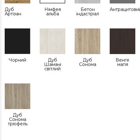
Дуб
Німфея
Бетон
Антрацитови
Артізан
альба
індастріал
Чорний
Дуб
Дуб
Венге
Шамані
Сонома
магія
світлий
Дуб
Сонома
трюфель