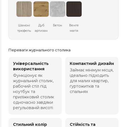
Шамоні
Дуб
Бетон
Венге
трюфель
артизан
магія
Переваги журнального столика
Універсальність
Компактний дизайн
використання
Займає мінімум місця,
Функціонує як
ідеально підходить
журнальний столик,
для малих квартир,
рабочий стіл під
гуртожитків та
ноутбук та
спальнях
приліжковий столик
одночасно завдяки
регульованій висоті
Стильний колір
Стійкість та