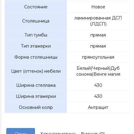
Состояние
Новое
ламинированная ДСП
Столешница
(ЛДСП)
Тип тумбы
прямая
Тип этажерки
прямая
Форма столешницы
прямоугольная
Белый|Черный|Дуб
Цвет (оттенок) мебели
сонома|Венге магия
Ширина стеллажа
430
Ширина этажерки
430
Основний колір
Антрацит