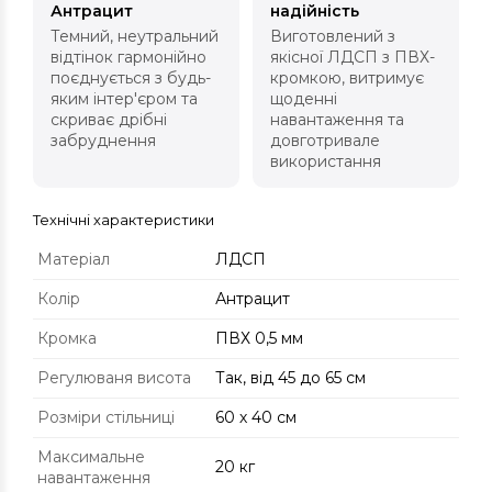
Антрацит
надійність
Темний, неутральний
Виготовлений з
відтінок гармонійно
якісної ЛДСП з ПВХ-
поєднується з будь-
кромкою, витримує
яким інтер'єром та
щоденні
скриває дрібні
навантаження та
забруднення
довготривале
використання
Технічні характеристики
Матеріал
ЛДСП
Колір
Антрацит
Кромка
ПВХ 0,5 мм
Регулюваня висота
Так, від 45 до 65 см
Розміри стільниці
60 х 40 см
Максимальне
20 кг
навантаження