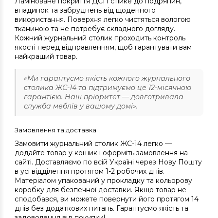
Ламіноване покриття ДСП стійке до подряпин,
впадинок та забруднень від щоденного
використання. Поверхня легко чистяться вологою
тканиною та не потребує складного догляду.
Кожний журнальний столик проходить контроль
якості перед відправленням, щоб гарантувати вам
найкращий товар.
«Ми гарантуємо якість кожного журнального
столика ЖС-14 та підтримуємо це 12-місячною
гарантією. Наш пріоритет — довготривала
служба меблів у вашому домі».
Замовлення та доставка
Замовити журнальний столик ЖС-14 легко —
додайте товар у кошик і оформіть замовлення на
сайті. Доставляємо по всій Україні через Нову Пошту
в усі відділення протягом 1-2 робочих днів.
Матеріалом упакований у прокладку та кольорову
коробку для безпечної доставки. Якщо товар не
сподобався, ви можете повернути його протягом 14
днів без додаткових питань. Гарантуємо якість та
задоволення від покупки!