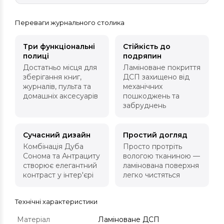
Переваги журнального столика
Три функціональні
Стійкість до
полиці
подряпин
Достатньо місця для
Ламіноване покриття
зберігання книг,
ДСП захищено від
журналів, пульта та
механічних
домашніх аксесуарів
пошкоджень та
забруднень
Сучасний дизайн
Простий догляд
Комбінація Дуба
Просто протріть
Сонома та Антрациту
вологою тканиною —
створює елегантний
ламінована поверхня
контраст у інтер'єрі
легко чистяться
Технічні характеристики
Матеріал
Ламіноване ДСП