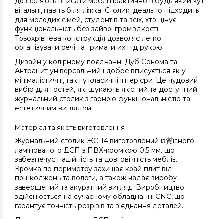
дозволяють вписати меблі практично в будь-який кут
вітальні, навіть біля ліжка. Столик ідеально підходить
для молодих сімей, студентів та всіх, хто цінує
функціональність без зайвої громіздкості.
Трьохрівнева конструкція дозволяє легко
організувати речі та тримати их під рукою.
Дизайн у колірному поєднанні Дуб Сонома та
Антрацит універсальний і добре вписується як у
мінімалістичні, так і у класичні інтер'єри. Це чудовий
вибір для гостей, які шукають якісний та доступний
журнальний столик з гарною функціональністю та
естетичним виглядом.
Матеріал та якість виготовлення
Журнальний столик ЖС-14 виготовлений із質існого
ламінованого ДСП з ПВХ-кромкою 0,5 мм, що
забезпечує надійність та довговічність меблів.
Кромка по периметру захищає край плит від
пошкоджень та вологи, а також надає виробу
завершений та акуратний вигляд. Виробництво
здійснюється на сучасному обладнанні CNC, що
гарантує точність розрізів та з'єднання деталей.