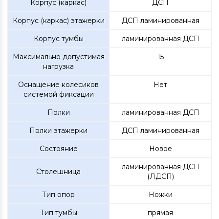
Корпус (каркас)
ДСП
Корпус (каркас) этажерки
ДСП ламинированная
Корпус тумбы
ламинированная ДСП
Максимально допустимая
15
нагрузка
Оснащение колесиков
Нет
системой фиксации
Полки
ламинированная ДСП
Полки этажерки
ДСП ламинированная
Состояние
Новое
ламинированная ДСП
Столешница
(ЛДСП)
Тип опор
Ножки
Тип тумбы
прямая