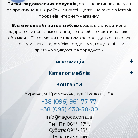
Тисячі задоволених покупців,
сотні позитивних відгуків
та практично 100% рейтинг якості - це те, що вже є в історії
продажів інтернет-магазину.
Власне виробництво меблів
дозволяє оперативно
відправляти ваші замовлення, не потрібно чекати на тижні
або місяці. Так само ми не платимо за оренду виставкових
площ у магазинах, комісію продавцям, тому наші ціни
приємно здивують та порадують.
Інформація
Каталог меблів
Контакти
Україна, м. Кременчук, вул. Чкалова, 194
+38 (096) 961-77-77
+38 (093) 430-30-00
info@nagoda.com.ua
00
00
Пн - Пт: 08
- 17
,
00
00
Субота: 09
- 15
.
Неділя вихідний.