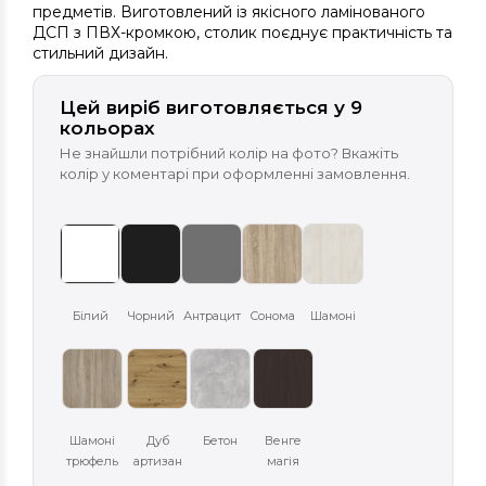
предметів. Виготовлений із якісного ламінованого
ДСП з ПВХ-кромкою, столик поєднує практичність та
стильний дизайн.
Цей виріб виготовляється у 9
кольорах
Не знайшли потрібний колір на фото? Вкажіть
колір у коментарі при оформленні замовлення.
Білий
Чорний
Антрацит
Сонома
Шамоні
Шамоні
Дуб
Бетон
Венге
трюфель
артизан
магія