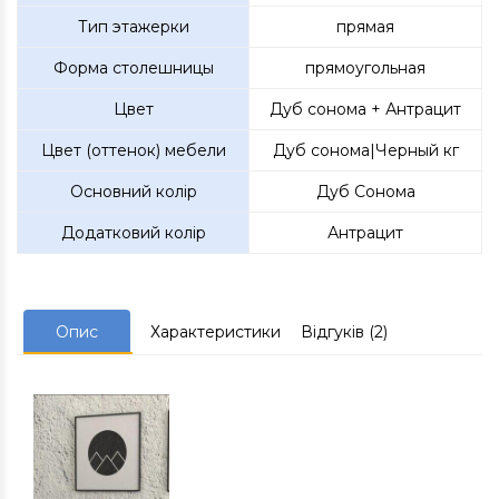
Тип этажерки
прямая
Форма столешницы
прямоугольная
Цвет
Дуб сонома + Антрацит
Цвет (оттенок) мебели
Дуб сонома|Черный кг
Основний колір
Дуб Сонома
Додатковий колір
Антрацит
Опис
Характеристики
Відгуків (2)