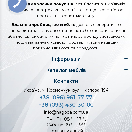
Тисячі задоволених покупців,
сотні позитивних відгуків
та практично 100% рейтинг якості - це те, що вже є в історії
продажів інтернет-магазину.
Власне виробництво меблів
дозволяє оперативно
відправляти ваші замовлення, не потрібно чекати на тижні
або місяці. Так само ми не платимо за оренду виставкових
площ у магазинах, комісію продавцям, тому наші ціни
приємно здивують та порадують.
Інформація
Каталог меблів
Контакти
Україна, м. Кременчук, вул. Чкалова, 194
+38 (096) 961-77-77
+38 (093) 430-30-00
info@nagoda.com.ua
00
00
Пн - Пт: 08
- 17
,
00
00
Субота: 09
- 15
.
Неділя вихідний.