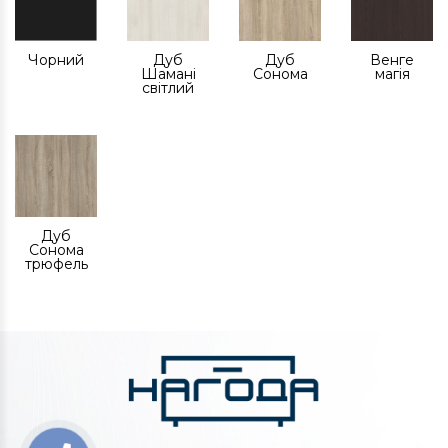
Чорний
Дуб
Дуб
Венге
Шамані
Сонома
магія
світлий
Дуб
Сонома
трюфель