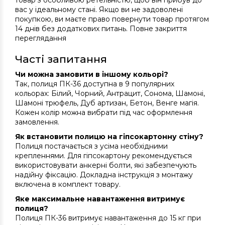
товар з особливою ретельністю, щоб він прибув до
вас у ідеальному стані. Якщо ви не задоволені
покупкою, ви маєте право повернути товар протягом
14 днів без додаткових питань. Повне закриття
переглядання
Часті запитання
Чи можна замовити в іншому кольорі?
Так, полиця ПК-36 доступна в 9 популярних
кольорах: Білий, Чорний, Антрацит, Сонома, Шамоні,
Шамоні трюфель, Дуб артизан, Бетон, Венге магія.
Кожен колір можна вибрати під час оформлення
замовлення.
Як встановити полицю на гіпсокартонну стіну?
Полиця постачається з усіма необхідними
крепленнями. Для гіпсокартону рекомендується
використовувати анкерні болти, які забезпечують
надійну фіксацію. Докладна інструкція з монтажу
включена в комплект товару.
Яке максимальне навантаження витримує
полиця?
Полиця ПК-36 витримує навантаження до 15 кг при