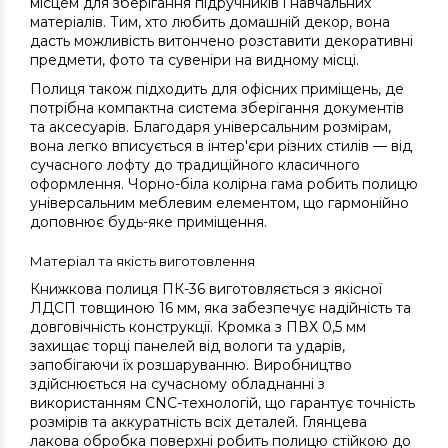
місцем для зберігання підручників і навчальних
матеріалів. Тим, хто любить домашній декор, вона
дасть можливість витончено розставити декоративні
предмети, фото та сувеніри на видному місці.
Полиця також підходить для офісних приміщень, де
потрібна компактна система зберігання документів
та аксесуарів. Благодаря універсальним розмірам,
вона легко вписується в інтер'єри різних стилів — від
сучасного лофту до традиційного класичного
оформлення. Чорно-біла колірна гама робить полицю
універсальним меблевим елементом, що гармонійно
доповнює будь-яке приміщення.
Матеріал та якість виготовлення
Книжкова полиця ПК-36 виготовляється з якісної
ЛДСП товщиною 16 мм, яка забезпечує надійність та
довговічність конструкції. Кромка з ПВХ 0,5 мм
захищає торці панелей від вологи та ударів,
запобігаючи їх розшаруванню. Виробництво
здійснюється на сучасному обладнанні з
використанням CNC-технологій, що гарантує точність
розмірів та аккуратність всіх деталей. Глянцева
лакова обробка поверхні робить полицю стійкою до