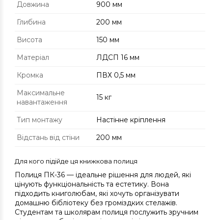
Довжина
900 мм
Глибина
200 мм
Висота
150 мм
Матеріал
ЛДСП 16 мм
Кромка
ПВХ 0,5 мм
Максимальне
15 кг
навантаження
Тип монтажу
Настінне кріплення
Відстань від стіни
200 мм
Для кого підійде ця книжкова полиця
Полиця ПК-36 — ідеальне рішення для людей, які
цінують функціональність та естетику. Вона
підходить книголюбам, які хочуть організувати
домашню бібліотеку без громіздких стелажів.
Студентам та школярам полиця послужить зручним