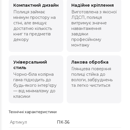
Компактний дизайн
Надійне кріплення
Полиця займає
Виготовлена з якісної
мінімум простору на
ЛДСП, полиця
стіні, але вміщує
витримує значне
достатню кількість
навантаження
книг та предметів
завдяки
декору
професійному
монтажу
Універсальний
Лакова обробка
стиль
Глянцева поверхня
Чорно-біла колірна
полиці стійка до
гама підходить до
вологи, забруднень
будь-якого інтер'єру
та легко чиститься
— від мінімалізму до
класики
Технічні характеристики
Артикул
ПК-36