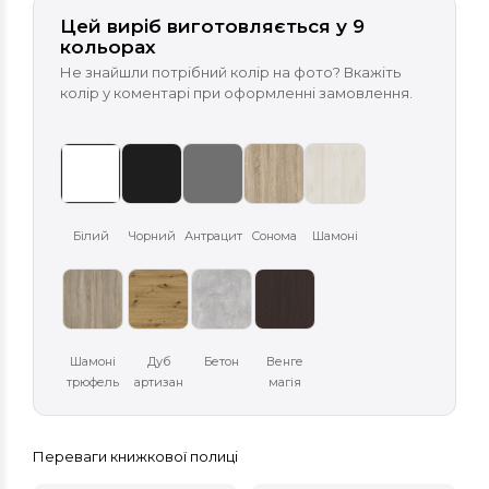
Цей виріб виготовляється у 9
кольорах
Не знайшли потрібний колір на фото? Вкажіть
колір у коментарі при оформленні замовлення.
Білий
Чорний
Антрацит
Сонома
Шамоні
Шамоні
Дуб
Бетон
Венге
трюфель
артизан
магія
Переваги книжкової полиці