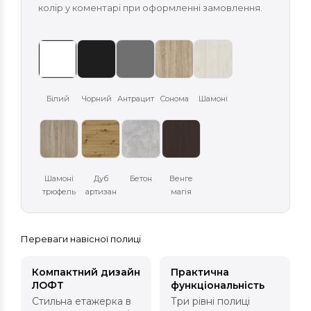
колір у коментарі при оформленні замовлення.
Білий
Чорний
Антрацит
Сонома
Шамоні
Шамоні
Дуб
Бетон
Венге
трюфель
артизан
магія
Переваги навісної полиці
Компактний дизайн
Практична
ЛОФТ
функціональність
Стильна етажерка в
Три рівні полиці