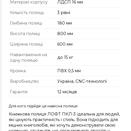
Матеріал корпусу
ЛДСП 16 мм
Кількість полиць
3 рівні
Глибина полиці
180 мм
Висота полиці
800 мм
Ширина полиці
600 мм
Навантаження на
до 15 кг
одну полицю
Кромка
ПВХ 0,5 мм
Виробництво
Україна, CNC-технології
Гарантія
12 місяців
Для кого підійде ця навісна полиця
Книжкова полиця ЛОФТ ПКЛ-3 ідеальна для людей,
які цінують практичність і стиль. Вона підходить для
міцних книголюбів, які хочуть демонструвати свою
колекцію, студентів, що організовують простір у