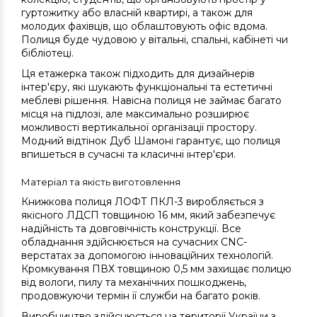
гуртожитку або власній квартирі, а також для
молодих фахівців, що облаштовують офіс вдома.
Полиця буде чудовою у вітальні, спальні, кабінеті чи
бібліотеці.
Ця етажерка також підходить для дизайнерів
інтер'єру, які шукають функціональні та естетичні
меблеві рішення. Навісна полиця не займає багато
місця на підлозі, але максимально розширює
можливості вертикальної організації простору.
Модний відтінок Дуб Шамоні гарантує, що полиця
впишеться в сучасні та класичні інтер'єри.
Матеріал та якість виготовлення
Книжкова полиця ЛОФТ ПКЛ-3 виробляється з
якісного ЛДСП товщиною 16 мм, який забезпечує
надійність та довговічність конструкції. Все
обладнання здійснюється на сучасних CNC-
верстатах за допомогою інноваційних технологій.
Кромкування ПВХ товщиною 0,5 мм захищає полицю
від вологи, пилу та механічних пошкоджень,
продовжуючи термін її служби на багато років.
Виробництво здійснюється на території України з