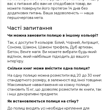
вас є питання або вам не сподобався товар, ви
можете повернути його протягом 14 днів без
додаткових питань. Ваша задоволеність — наша
першочергова мета.
Часті запитання
Чи можна замовити полицю в іншому кольорі?
Так, є доступні 9 кольорів: Білий, Чорний, Антрацит,
Сонома, Шамоні, Шамоні трюфель, Дуб артизан,
Бетон, Венге магія. Ви можете вибрати будь-який
відтінок, який найбільше підходить до вашого
інтер'єру.
Скільки книг може вмістити одна полиця?
На одну полицю можна розмістити від 20 до 30 книг
стандартного розміру, в залежності від їхної товщини.
Максимальне навантаження на кожну полицю
становить 15 кг, що дозволяє розмістити як книги, так
і інші декоративні предмети.
Як встановлюється полиця на стіну?
До полиці входять усі необхідні кріплення для