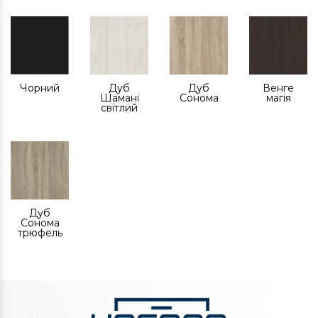
Чорний
Дуб
Дуб
Венге
Шамані
Сонома
магія
світлий
Дуб
Сонома
трюфель