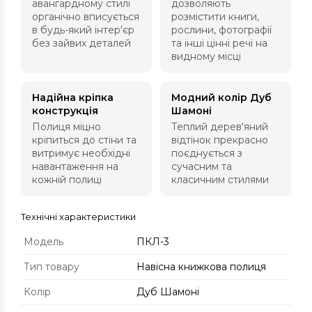
авангардному стилі
дозволяють
органічно вписується
розмістити книги,
в будь-який інтер'єр
рослини, фотографії
без зайвих деталей
та інші цінні речі на
видному місці
Надійна кріпка
Модний колір Дуб
конструкція
Шамоні
Полиця міцно
Теплий дерев'яний
кріпиться до стіни та
відтінок прекрасно
витримує необхідні
поєднується з
навантаження на
сучасним та
кожній полиці
класичним стилями
Технічні характеристики
Модель
ПКЛ-3
Тип товару
Навісна книжкова полиця
Колір
Дуб Шамоні