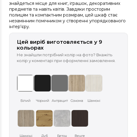
знайдеться місце для книг, іграшок, декоративних
предметів та навіть квітів. Завдяки просторим
полицям та компактним розмірам, цей шкаф стає
незамінним помічником у створенні упорядкованого
інтер'єру.
Цей виріб виготовляється у 9
кольорах
Не знайшли потрібний колір на фото? Вкажіть
колір у коментарі при оформленні замовлення.
Білий
Чорний
Антрацит
Сонома
Шамоні
Шамоні
Дуб
Бетон
Венге