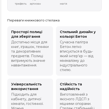
трюфель
артизан
магія
Переваги книжкового стелажа
Просторі полиці
Стильний дизайн у
для зберігання
кольорі Бетон
Достатньо місця для
Сучасна палітра
книг, іграшок, техніки
Бетон легко
та декоративних
вписується в будь-
предметів. Полиці
який інтер'єр — від
витримують значне
мінімалізму до
навантаження.
індустріального
стилю.
Універсальність
Стійкість та
використання
надійність
Підходить для
Виготовлений з
кабінету, дитячої
якісного ЛДСП з
кімнати, гостинної.
міцними опорами.
Можна
Стелаж стабільний і