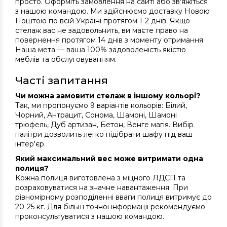
просто. Оформіть замовлення на сайті або зв'яжіться
з нашою командою. Ми здійснюємо доставку Новою
Поштою по всій Україні протягом 1-2 днів. Якщо
стелаж вас не задовольнить, ви маєте право на
повернення протягом 14 днів з моменту отримання.
Наша мета — ваша 100% задоволеність якістю
меблів та обслуговуванням.
Часті запитання
Чи можна замовити стелаж в іншому кольорі?
Так, ми пропонуємо 9 варіантів кольорів: Білий,
Чорний, Антрацит, Сонома, Шамоні, Шамоні
трюфель, Дуб артизан, Бетон, Венге магія. Вибір
палітри дозволить легко підібрати шафу під ваш
інтер'єр.
Який максимальний вес може витримати одна
полиця?
Кожна полиця виготовлена з міцного ЛДСП та
розраховуватися на значне навантаження. При
рівномірному розподіленні вваги полиця витримує до
20-25 кг. Для більш точної інформації рекомендуємо
проконсультуватися з нашою командою.