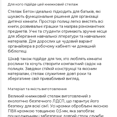
Для кого підійде цей книжковий стелаж
Стелаж Бетон ідеально підходить для батьків, які
шукають функціональне рішення для організації
дитячої кімнати. Просторі полиці легко вмістять всі
книги, розвивальні іграшки та малрва різноманітних
предметів. Учні та студенти отримають зручне місце
для зберігання навчальної літератури та навчальних
матеріалів. Для дорослих це чудовий варіант
органайзера в робочому кабінеті чи домашній
бібліотеці.
Шкаф також підійде для тих, хто люблять кімнатні
рослини та хочуть створити компактний садок на
полицях. Завдяки стійкій конструкції та якісним
матеріалам, стелаж служитиме довгі роки та
зберігатиме свій привабливий вигляд.
Матеріал та якість виготовлення
Великий книжковий стелаж виготовлений з
екологічно безпечного ЛДСП, що гарантує його
безпеку для всієї сім'ї. Усі кромки обробљені якісною
ПВХ-кромкою товщиною 0,5 мм, яка запобігає
пошкодженням і забезпечує довгий строк служби