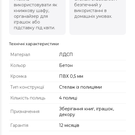
використовувати як
безпечний у
книжкову шафу,
використанні в
органайзер для
домашніх умовах.
іграшок або
підставку під квіти.
Технічні характеристики
Матеріал
ЛДСП
Кольор
Бетон
Кромка
ПВХ 0,5 мм
Тип конструкції
Стелаж із полицями
Кількість полиць
4 полиці
Зберігання книг, іграшок,
Призначення
декору
Гарантія
12 місяців