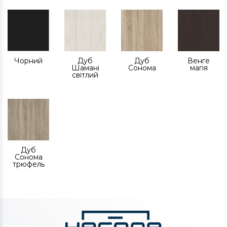
Чорний
Дуб
Дуб
Венге
Шамані
Сонома
магія
світлий
Дуб
Сонома
трюфель