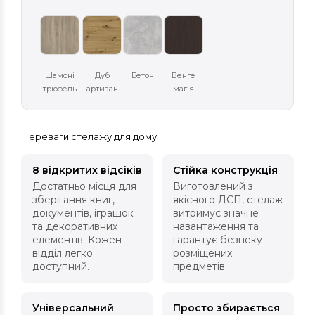
Шамоні
Дуб
Бетон
Венге
трюфель
артизан
магія
Переваги стелажу для дому
8 відкритих відсіків
Стійка конструкція
Достатньо місця для
Виготовлений з
зберігання книг,
якісного ДСП, стелаж
документів, іграшок
витримує значне
та декоративних
навантаження та
елементів. Кожен
гарантує безпеку
відділ легко
розміщених
доступний.
предметів.
Універсальний
Просто збирається