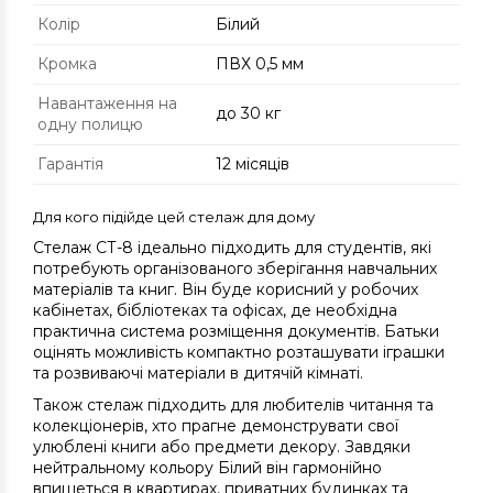
Колір
Білий
Кромка
ПВХ 0,5 мм
Навантаження на
до 30 кг
одну полицю
Гарантія
12 місяців
Для кого підійде цей стелаж для дому
Стелаж СТ-8 ідеально підходить для студентів, які
потребують організованого зберігання навчальних
матеріалів та книг. Він буде корисний у робочих
кабінетах, бібліотеках та офісах, де необхідна
практична система розміщення документів. Батьки
оцінять можливість компактно розташувати іграшки
та розвиваючі матеріали в дитячій кімнаті.
Також стелаж підходить для любителів читання та
колекціонерів, хто прагне демонструвати свої
улюблені книги або предмети декору. Завдяки
нейтральному кольору Білий він гармонійно
впишеться в квартирах, приватних будинках та