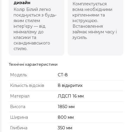
дизайн
Комплектується
Колір Білий легко
всіма необхідними
поєднується з будь-
кріпленнями та
яким стилем
інструкцією.
інтер'єру — від
Встановлення
мінімалізму до
займає мінімум часу і
класики та
зусиль.
скандинавського
стилю.
Технічні характеристики
Модель
СТ-8
Кількість відсіків
8 відкритих
Матеріал
ЛДСП 16 мм
Висота
1850 мм
Ширина
800 мм
Глибина
350 мм