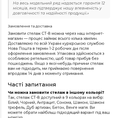
На весь модельний ряд надається гарантія 12
місяців, яка підтверджує нашу впевненість у
довговічності та надійності продукції.»
Замовлення та доставка
Замовити стелаж СТ-8 можна через наш інтернет-
магазин — процес займає всього кілька хвилин.
Доставляємо по всій Україні курієрською службою
Нова Пошта в термін 1-2 робочих дні після
оформлення замовлення. Упаковка здійснюється з
особливою ретельністю, щоб товар прибув без
пошкоджень. Якщо з якої-небудь причини стелаж
вам не підходить, ми приймаємо повернення
впродовж 14 днів з моменту отримання.
Часті запитання
Чи можна замовити стелаж в іншому кольорі?
Так, стелаж СТ-8 доступний в 9 кольорах на вибір:
Білий, Чорний, Антрацит, Сонома, Шамоні, Шамоні
трюфель, Дуб артизан, Бетон, Венге магія. Ви
можете обрати найбільш підходящий варіант під ваш
інтер'єр.