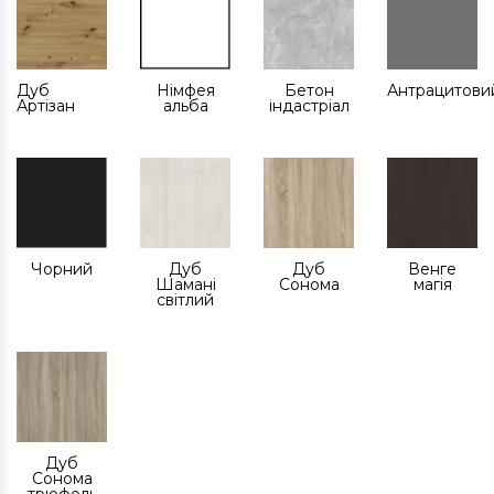
Дуб
Німфея
Бетон
Антрацитови
Артізан
альба
індастріал
Чорний
Дуб
Дуб
Венге
Шамані
Сонома
магія
світлий
Дуб
Сонома