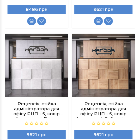
8486 грн
9621 грн
Рецепсія, стійка
Рецепсія, стійка
адміністратора для
адміністратора для
офісу РЦП - 5, колір
офісу РЦП - 5, колір
Антрацит + Бетон
Антрацит + Дуб артізан
індастріал (БЕЗ
(БЕЗ ПІДСВІТКИ)
ПІДСВІТКИ)
9621 грн
9621 грн