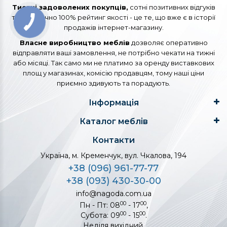
Тисячі задоволених покупців,
сотні позитивних відгуків
та практично 100% рейтинг якості - це те, що вже є в історії
продажів інтернет-магазину.
Власне виробництво меблів
дозволяє оперативно
відправляти ваші замовлення, не потрібно чекати на тижні
або місяці. Так само ми не платимо за оренду виставкових
площ у магазинах, комісію продавцям, тому наші ціни
приємно здивують та порадують.
Інформація
Каталог меблів
Контакти
Україна, м. Кременчук, вул. Чкалова, 194
+38 (096) 961-77-77
+38 (093) 430-30-00
info@nagoda.com.ua
00
00
Пн - Пт: 08
- 17
,
00
00
Субота: 09
- 15
.
Неділя вихідний.