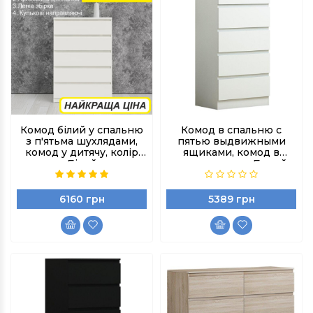
Комод білий у спальню
Комод в спальню с
з п'ятьма шухлядами,
пятью выдвижными
комод у дитячу, колір
ящиками, комод в
Білий
детскую, цвет Белый
6160 грн
5389 грн