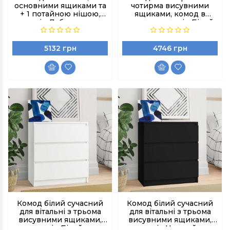
основними ящиками та
чотирма висувними
+ 1 потайною нішою,
ящиками, комод в
колір Дуб сонома
приходжу колір Білий
5132 грн
4746 грн
Комод білий сучасний
Комод білий сучасний
для вітальні з трьома
для вітальні з трьома
висувними ящиками,
висувними ящиками,
колір Білий
колір Чорний