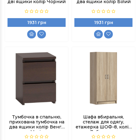
дві ящики колір Чорний
два ящики колір Білий
1931 грн
1931 грн
Тумбочка в спальню,
Шафа вбиральня,
прихована тумбочка на
стелаж для одягу,
два ящики колір Венге
етажерка ШОФ-8, колір
Магія
Дуб сонома