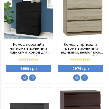
Комод простий з
Комод у приході з
чотирма висувними
трьома висувними
ящиками, комод для
ящиками, аналог юск
іграшок колір Чорний
комодом колір Дуб
сонна
3699 грн
2979 грн