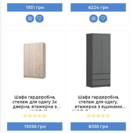
1931 грн
6224 грн
Шафа гардеробна,
Шафа гардеробна,
стелаж для одягу 3х
стелаж для одягу,
дверна, етажерка з
етажерка з ящиками
ящиками ШОФ-11, колір
ШОФ-7, колір Антрацит
Дуб сонома
13056 грн
8355 грн