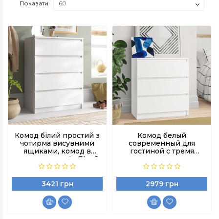
Показати
Комод білий простий з
Комод белый
чотирма висувними
современный для
ящиками, комод в
гостиной с тремя
приходжу колір Білий
выдвижными ящиками
цвет Белый
3421 грн
2979 грн