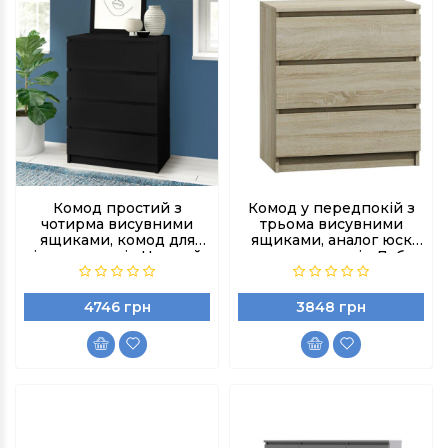
Комод простий з
Комод у передпокій з
чотирма висувними
трьома висувними
ящиками, комод для
ящиками, аналог юск
іграшок колір Чорний
комодом, колір Дуб
сонома
4746 грн
3848 грн