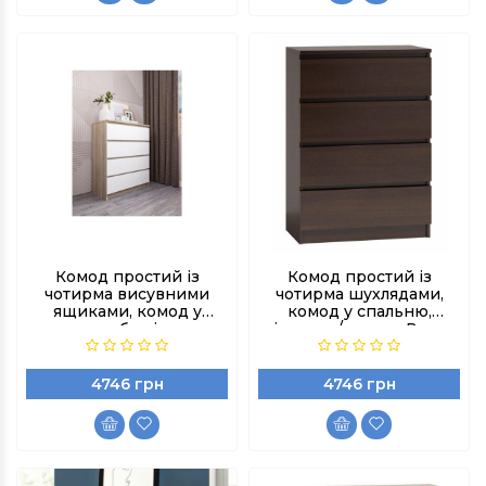
Комод простий із
Комод простий із
чотирма висувними
чотирма шухлядами,
ящиками, комод у
комод у спальню,
спальню або вітальню,
вітальню/кольор Венге
колір Дуб сонома Білий
Магія
4746 грн
4746 грн