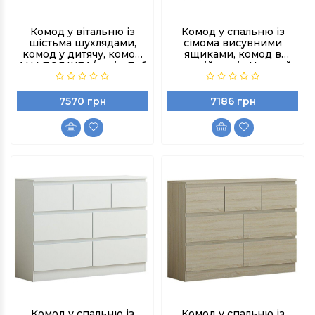
Комод у вітальню із
Комод у спальню із
шістьма шухлядами,
сімома висувними
комод у дитячу, комод
ящиками, комод в
АНАЛОГ ІКЕА/колір Дуб
дитячій, колір Чорний
сонома
7570 грн
7186 грн
Комод у спальню із
Комод у спальню із