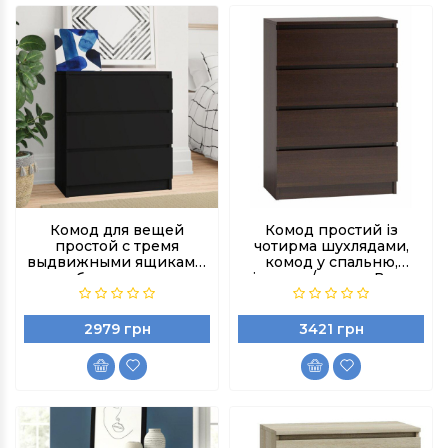
Комод для вещей
Комод простий із
простой с тремя
чотирма шухлядами,
выдвижными ящиками,
комод у спальню,
тумба комод цвет
вітальню/кольор Венге
Черный
Магія
2979 грн
3421 грн