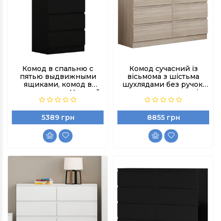
Комод в спальню с
Комод сучасний із
пятью выдвижными
вісьмома з шістьма
ящиками, комод в
шухлядами без ручок,
детскую, цвет Черный
комод у дитячу, колір
Дуб сонома
5389 грн
8855 грн