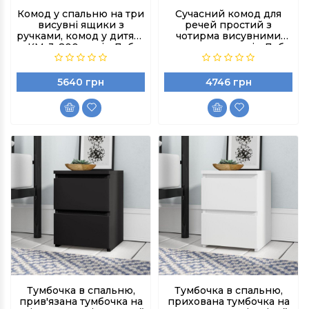
Комод у спальню на три
Сучасний комод для
висувні ящики з
речей простий з
ручками, комод у дитячу
чотирма висувними
КМ-3-800, колір Дуб
шухлядами колір Дуб
сонома
Сонома
5640 грн
4746 грн
Тумбочка в спальню,
Тумбочка в спальню,
прив'язана тумбочка на
прихована тумбочка на