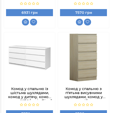
Бетон/Білий
6931 грн
7570 грн
Комод у спальню із
Комод у спальню з
шістьма шухлядами,
п'ятьма висувними
комод у дитячу, комод
шухлядами, комод у
аналог ІКЕА/колір Білий
передпокій, комод
аналог ікеа/колір Дуб
Сонома