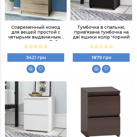
Современный комод
Тумбочка в спальню,
для вещей простой с
прив'язана тумбочка на
четырьмя выдвижными
дві ящики колір Чорний
ящиками цвет Дуб
Сонома
3421 грн
1879 грн