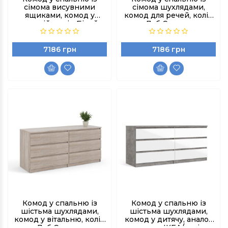
сімома висувними
сімома шухлядами,
ящиками, комод у
комод для речей, колір
дитячій, колір Білий
Дуб Сонома
7186 грн
7186 грн
Комод у спальню із
Комод у спальню із
шістьма шухлядами,
шістьма шухлядами,
комод у вітальню, колір
комод у дитячу, аналог
Дуб Сонома
комода ІКЕА/колір