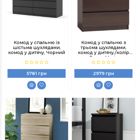
Комод у спальню із
Комод у спальню з
шістьма шухлядами,
трьома шухлядами,
комод у дитячу, Чорний
комод у дитячу,/колір
Венге Магія
5781 грн
2979 грн