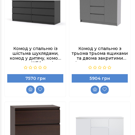
Комод у спальню із
Комод у спальню з
шістьма шухлядами,
трьома трьома ящиками
комод у дитячу, комод
та двома закритими
аналог ІКЕА, колір
нішами, комод у дитячу,
Антрацит
колір Антрацит
7570 грн
5904 грн