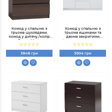
Комод у спальню з
Комод у спальню з
трьома шухлядами,
трьома ящиками та
комод у дитячу,/колір
двома закритими
Венге Магія
нішами, комод у дитячу,
колір Білий
3848 грн
5904 грн