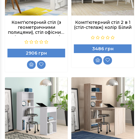
Комп'ютерний стіл (з
Комп'ютерний стіл 2 в 1
геометричними
(стіл-стелаж) колір Білий
полицями), стіл офісний,
стіл для школяра колір
Білий
3486 грн
2906 грн