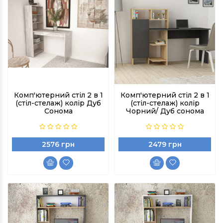
Комп'ютерний стіл 2 в 1
Комп'ютерний стіл 2 в 1
(стіл-стелаж) колір Дуб
(стіл-стелаж) колір
Сонома
Чорний/ Дуб сонома
2576 грн
2479 грн