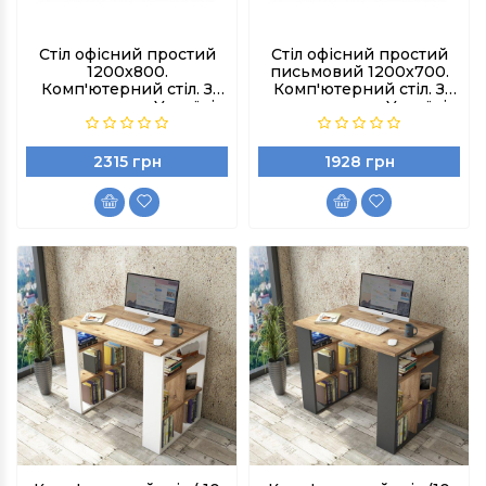
Стіл офісний простий
Стіл офісний простий
1200х800.
письмовий 1200х700.
Комп'ютерний стіл. З
Комп'ютерний стіл. З
доставкою по Україні.
доставкою по Україні.
2315 грн
1928 грн