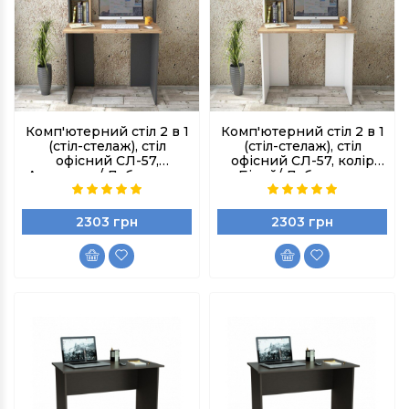
Комп'ютерний стіл 2 в 1
Комп'ютерний стіл 2 в 1
(стіл-стелаж), стіл
(стіл-стелаж), стіл
офісний СЛ-57,
офісний СЛ-57, колір
Антрацит / Дуб сонома
Білий/ Дуб сонома
2303 грн
2303 грн