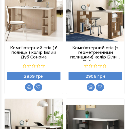
Комп'ютерний стіл ( 6
Комп'ютерний стіл (з
полиць ) колір Білий
геометричними
Дуб Сонома
полицями) колір Білий/
Дуб сонома
2839 грн
2906 грн