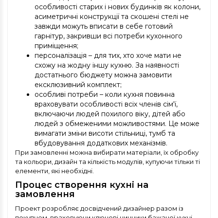
особливості старих і нових будинків як колони,
асиметричні конструкції та скошені стелі не
завжди можуть вписати в себе готовий
гарнітур, закривши всі потреби кухонного
приміщення;
персоналізація – для тих, хто хоче мати не
схожу на жодну іншу кухню. За наявності
достатнього бюджету можна замовити
ексклюзивний комплект;
особливі потреби – коли кухня повинна
враховувати особливості всіх членів сім'ї,
включаючи людей похилого віку, дітей або
людей з обмеженими можливостями. Це може
вимагати зміни висоти стільниці, тумб та
вбудовування додаткових механізмів.
При замовленні можна вибирати матеріали, їх обробку
та кольори, дизайн та кількість модулів, купуючи тільки ті
елементи, які необхідні.
Процес створення кухні на
замовлення
Проект розробляє досвідчений дизайнер разом із
покупцем, враховуючи ключові чинники бажаної кухні.