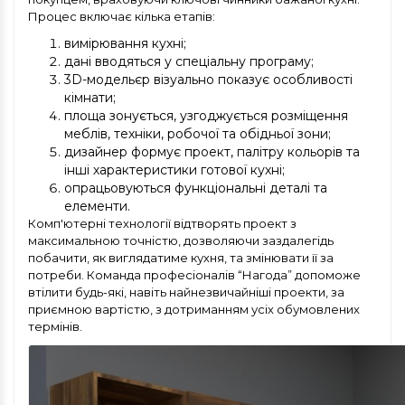
Процес включає кілька етапів:
вимірювання кухні;
дані вводяться у спеціальну програму;
3D-модельєр візуально показує особливості
кімнати;
площа зонується, узгоджується розміщення
меблів, техніки, робочої та обідньої зони;
дизайнер формує проект, палітру кольорів та
інші характеристики готової кухні;
опрацьовуються функціональні деталі та
елементи.
Комп'ютерні технології відтворять проект з
максимальною точністю, дозволяючи заздалегідь
побачити, як виглядатиме кухня, та змінювати її за
потреби. Команда професіоналів “Нагода” допоможе
втілити будь-які, навіть найнезвичайніші проекти, за
приємною вартістю, з дотриманням усіх обумовлених
термінів.