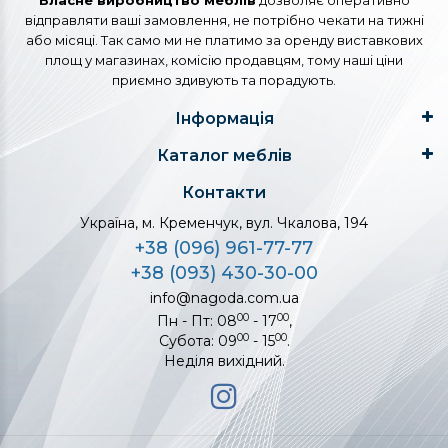
Власне виробництво меблів
дозволяє оперативно
відправляти ваші замовлення, не потрібно чекати на тижні
або місяці. Так само ми не платимо за оренду виставкових
площ у магазинах, комісію продавцям, тому наші ціни
приємно здивують та порадують.
Інформація
Каталог меблів
Контакти
Україна, м. Кременчук, вул. Чкалова, 194
+38 (096) 961-77-77
+38 (093) 430-30-00
info@nagoda.com.ua
00
00
Пн - Пт: 08
- 17
,
00
00
Субота: 09
- 15
.
Неділя вихідний.