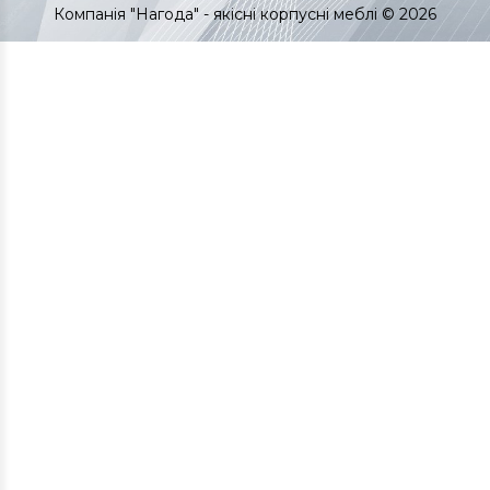
Компанія "Нагода" - якісні корпусні меблі © 2026